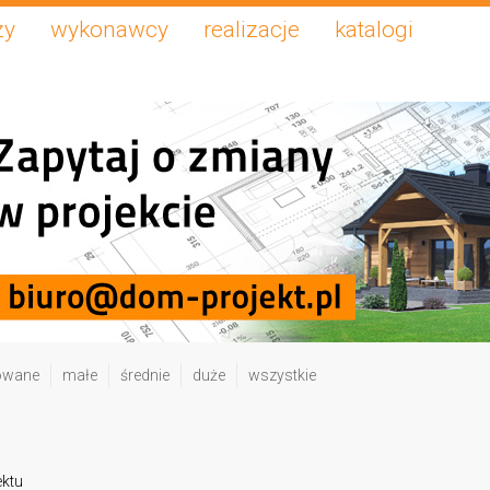
zy
wykonawcy
realizacje
katalogi
owane
małe
średnie
duże
wszystkie
ektu