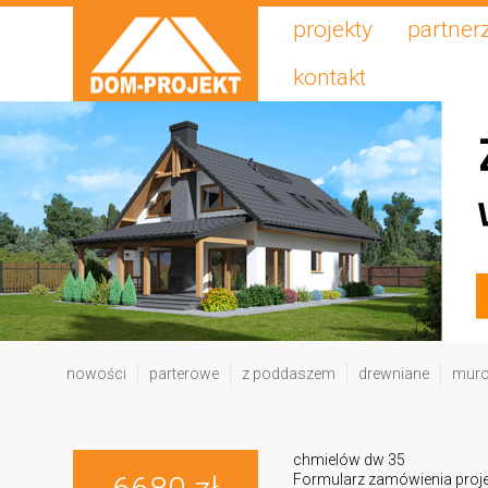
projekty
partner
kontakt
nowości
parterowe
z poddaszem
drewniane
mur
chmielów dw 35
Formularz zamówienia proj