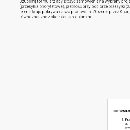
Uzupełnij formularz aby złożyć zamówienie na wybrany proj
(przesyłka priorytetowa), płatność przy odbiorze przesyłki (
terenie kraju pokrywa nasza pracownia. Złożenie przez Kup
równoznaczne z akceptacją regulaminu.
INFORMAC
Prz
gar
www