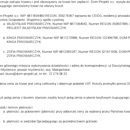
onuje zakupu towaru i jest obowiązany za towar ten zapłacić. Dom-Projekt s.c. wysyła do
ującego zamówiony towar na własny koszt.
-Projekt s.c. NIP: 6811804480 REGON: 356276367 wpisana do CEIDG, ewidencji prowadz
istra Gospodarki. Wspólnicy spółki cywilnej:
WŁADYSŁAW PIWOWARCZYK, Numer NIP 6811064942, Numer REGON 350907499,
PROJEKT WŁADYSŁAW PIWOWARCZYK
KINGA PIWOWARCZYK, Numer NIP 6811272988, Numer REGON 122499798, DOM-
KINGA PIWOWARCZYK.
ZOFIA PIWOWARCZYK, Numer NIP 6812092047, Numer REGON 521611909, DOM-
ZOFIA PIWOWARCZYK.
es głównego miejsca wykonywania działalności i adres do korespondencji: ul Daszyńskieg
 Myślenice, powiat myślenicki, woj. Małopolskie.
ail: biuro@dom-projekt.pl, nr tel.: 12 274 08 22.
ana cena za towar jest ceną całkowitą i obejmuje podatek VAT. Koszty przesyłki ponosi 
.
zt połączenia z biurem stanowi zwykły koszt połączenia w planie taryfowym kupującego.
sób i termin płatności:
płatność za pobraniem (płatność przy odbiorze) ceny za wybrany przez Państwa towa
płatność w siedzibie Sprzedającego za pośrednictwem gotówki.