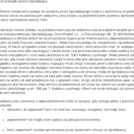
zt przesyłki ponosi Sprzedający.
łnienie świadczeniu polega na wysłaniu przez Sprzedającego towaru z płatnością za pobr
iorze) lub po wcześniejszym opłaceniu ceny towaru za pośrednictwem przelewu bankowe
lizacji zamówienia wynosi 5 dni.
lamacje można składać za pośrednictwem poczty elektronicznej biuro@dom-projekt.pl o
es korespondencyjny Sprzedającego: Dom-Projekt s.c., ul Daszyńskiego 6B, 32-400 Myślen
zedawca w okresie dwóch lat od otrzymania towaru przez Klienta ponosi odpowiedzialnoś
ojmi za wady fizyczne i prawne towaru. Wada fizyczna polega na niezgodności sprzedane
wą. W takim przypadku towar nie posiada właściwości, które powinien mieć ze względu 
wie oznaczony albo wynikający z okoliczności lub przeznaczenia albo został wydany 
tanie niezupełnym i inne wady określone w art. 5561 kodeksu cywilnego. Wada prawna z
czas, gdy towar stanowi własność osoby trzeciej albo jest obciążony prawem osoby trzec
ypadku wystąpienia wady towaru, kupujący może złożyć oświadczenie o obniżeniu ceny a
tąpieniu od umowy lub zażądać wymiany towaru na wolny od wad albo usunięcia wady. K
żyć oświadczenie o obniżeniu ceny albo o odstąpieniu od umowy, chyba że Sprzedawca ni
ieni wadliwy towar na wolny od wad albo wadę usunie. Roszczenie o usunięcie wady lu
aru na wolny od wad przedawnia się z upływem roku, licząc od dnia stwierdzenia wady. Je
ującym jest konsument, bieg terminu przedawnienia nie może się zakończyć przed upł
minu określonego w art. 568 par 1. Kodeksu cywilnego. Klient nie może odstąpić od umowy,
a jest nieistotna.
zedawca jest zwolniony z odpowiedzialności tylko w sytuacji, gdy wystąpi jedna z poniżs
esłanek:
udowodni, że zapewnień* tych nie znał ani, oceniając rozsądnie, nie mógł znać;
zapewnienia* nie mogły mieć wpływu na decyzję konsumenta;
treść zapewnień* została sprostowana przed zawarciem umowy ze sprzedawcą.