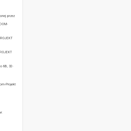
onej przez
 DOM-
PROJEKT
PROJEKT
o 6B, 32-
Dom-Projekt
r.