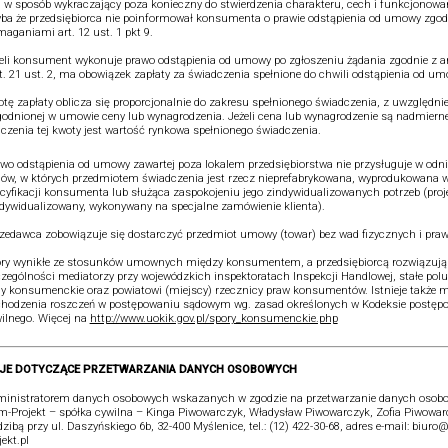
j w sposób wykraczający poza konieczny do stwierdzenia charakteru, cech i funkcjonowa
ba że przedsiębiorca nie poinformował konsumenta o prawie odstąpienia od umowy zgod
aganiami art. 12 ust. 1 pkt 9.
eli konsument wykonuje prawo odstąpienia od umowy po zgłoszeniu żądania zgodnie z art
rt. 21 ust. 2, ma obowiązek zapłaty za świadczenia spełnione do chwili odstąpienia od um
tę zapłaty oblicza się proporcjonalnie do zakresu spełnionego świadczenia, z uwzględn
odnionej w umowie ceny lub wynagrodzenia. Jeżeli cena lub wynagrodzenie są nadmiern
iczenia tej kwoty jest wartość rynkowa spełnionego świadczenia.
wo odstąpienia od umowy zawartej poza lokalem przedsiębiorstwa nie przysługuje w odni
w, w których przedmiotem świadczenia jest rzecz nieprefabrykowana, wyprodukowana 
cyfikacji konsumenta lub służąca zaspokojeniu jego zindywidualizowanych potrzeb (proj
dywidualizowany, wykonywany na specjalne zamówienie klienta).
zedawca zobowiązuje się dostarczyć przedmiot umowy (towar) bez wad fizycznych i pra
ry wynikłe ze stosunków umownych między konsumentem, a przedsiębiorcą rozwiązują
zególności mediatorzy przy wojewódzkich inspektoratach Inspekcji Handlowej, stałe pol
y konsumenckie oraz powiatowi (miejscy) rzecznicy praw konsumentów. Istnieje także 
hodzenia roszczeń w postępowaniu sądowym wg. zasad określonych w Kodeksie postęp
ilnego. Więcej na
http://www.uokik.gov.pl/spory_konsumenckie.php
JE DOTYCZĄCE PRZETWARZANIA DANYCH OSOBOWYCH
inistratorem danych osobowych wskazanych w zgodzie na przetwarzanie danych osobo
-Projekt – spółka cywilna – Kinga Piwowarczyk, Władysław Piwowarczyk, Zofia Piwowar
dzibą przy ul. Daszyńskiego 6b, 32-400 Myślenice, tel.: (12) 422-30-68, adres e-mail: biur
jekt.pl