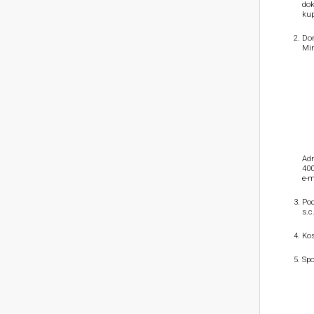
dok
kup
Dom
Min
Adr
400
e-m
Pod
s.c
Kos
Spo