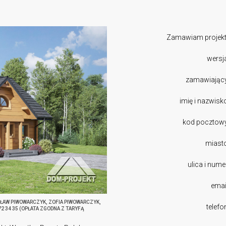
Zamawiam projekt
wersj
zamawiając
imię i nazwisk
kod pocztow
miast
ulica i nume
emai
SŁAW PIWOWARCZYK, ZOFIA PIWOWARCZYK,
telefo
272 34 35 (OPŁATA ZGODNA Z TARYFĄ