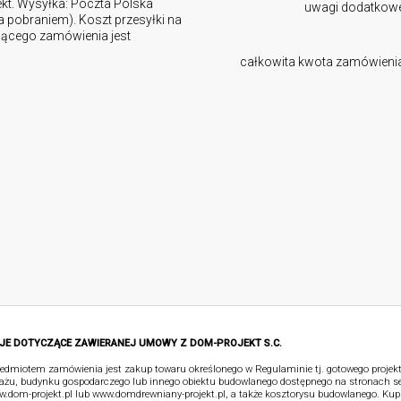
ekt. Wysyłka: Poczta Polska
uwagi dodatkow
za pobraniem). Koszt przesyłki na
ującego zamówienia jest
całkowita kwota zamówieni
JE DOTYCZĄCE ZAWIERANEJ UMOWY Z DOM-PROJEKT S.C.
edmiotem zamówienia jest zakup towaru określonego w Regulaminie tj. gotowego proje
ażu, budynku gospodarczego lub innego obiektu budowlanego dostępnego na stronach s
.dom-projekt.pl lub www.domdrewniany-projekt.pl, a także kosztorysu budowlanego. Kup