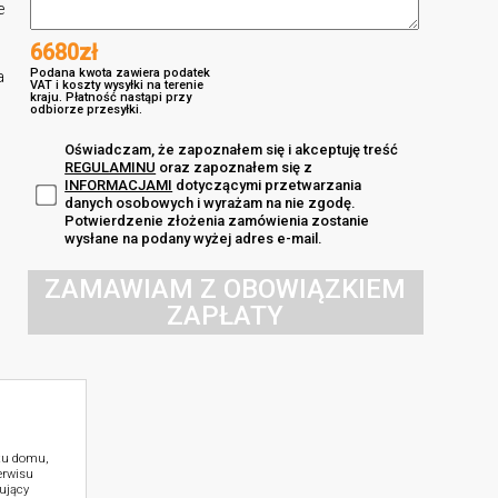
e
6680zł
Podana kwota zawiera podatek
a
VAT i koszty wysyłki na terenie
kraju. Płatność nastąpi przy
odbiorze przesyłki.
Oświadczam, że zapoznałem się i akceptuję treść
REGULAMINU
oraz zapoznałem się z
INFORMACJAMI
dotyczącymi przetwarzania
danych osobowych i wyrażam na nie zgodę.
Potwierdzenie złożenia zamówienia zostanie
wysłane na podany wyżej adres e-mail.
ZAMAWIAM Z OBOWIĄZKIEM
ZAPŁATY
ktu domu,
erwisu
ujący