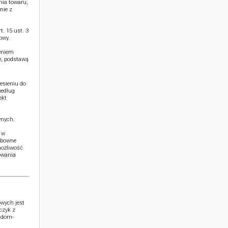
nia towaru,
nie z
. 15 ust. 3
owy.
ieniem
e, podstawą
esieniu do
według
ekt
wnych.
 w
ubowne
możliwość
owania
wych jest
czyk z
o@dom-