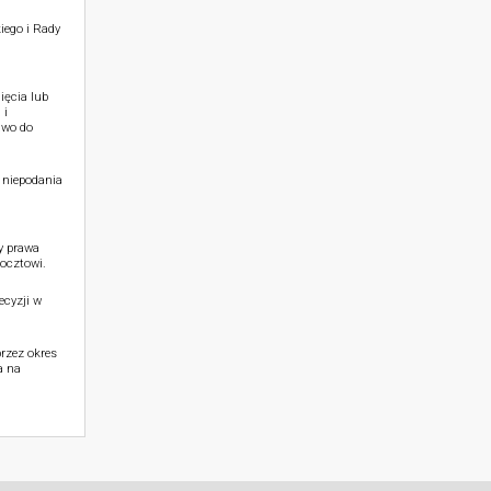
iego i Rady
ięcia lub
 i
awo do
 niepodania
y prawa
ocztowi.
cyzji w
rzez okres
a na