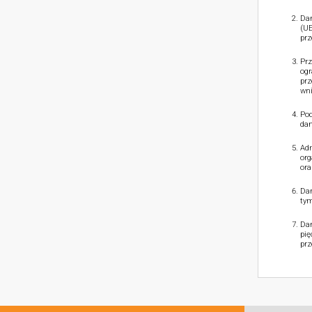
Dan
(UE
prz
Prz
ogr
prz
wni
Pod
dan
Adm
org
ora
Dan
tym
Dan
pię
prz