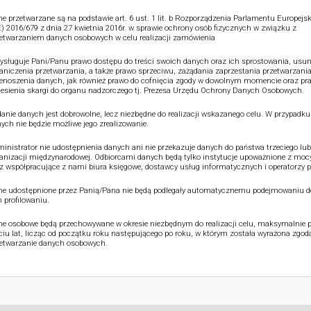
e przetwarzane są na podstawie art. 6 ust. 1 lit. b Rozporządzenia Parlamentu Europejsk
) 2016/679 z dnia 27 kwietnia 2016r. w sprawie ochrony osób fizycznych w związku z
etwarzaniem danych osobowych w celu realizacji zamówienia
ysługuje Pani/Panu prawo dostępu do treści swoich danych oraz ich sprostowania, usun
aniczenia przetwarzania, a także prawo sprzeciwu, zażądania zaprzestania przetwarzania
enoszenia danych, jak również prawo do cofnięcia zgody w dowolnym momencie oraz pr
esienia skargi do organu nadzorczego tj. Prezesa Urzędu Ochrony Danych Osobowych.
anie danych jest dobrowolne, lecz niezbędne do realizacji wskazanego celu. W przypadku
ych nie będzie możliwe jego zrealizowanie.
inistrator nie udostępnienia danych ani nie przekazuje danych do państwa trzeciego lub
anizacji międzynarodowej. Odbiorcami danych będą tylko instytucje upoważnione z moc
z współpracujące z nami biura księgowe, dostawcy usług informatycznych i operatorzy p
e udostępnione przez Panią/Pana nie będą podlegały automatycznemu podejmowaniu de
 profilowaniu.
e osobowe będą przechowywane w okresie niezbędnym do realizacji celu, maksymalnie p
ciu lat, licząc od początku roku następującego po roku, w którym została wyrażona zgod
etwarzanie danych osobowych.