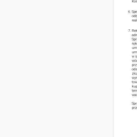
Kos
Spe
odb
rea
Rek
adr
Spr
ręk
umo
umo
w s
wów
prz
ods
zło
wym
tow
kup
ter
wad
Spr
prz