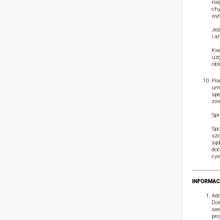
nie
chy
wym
Jeż
i a
Kwo
uzg
obl
Pra
umó
spe
zin
Spr
Spo
szc
sąd
doc
cyw
INFORMAC
Adm
Dom
sie
pro