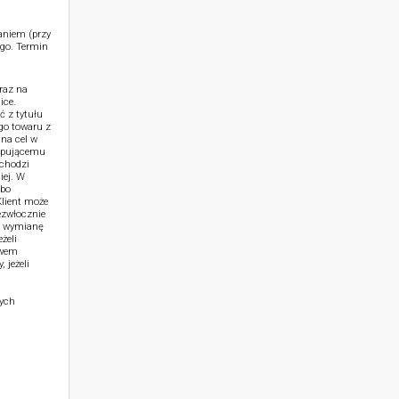
aniem (przy
go. Termin
raz na
ice.
ć z tytułu
go towaru z
na cel w
kupującemu
achodzi
iej. W
lbo
lient może
ezwłocznie
b wymianę
żeli
ywem
 jeżeli
zych