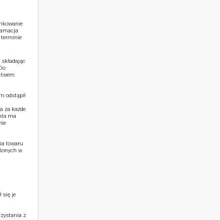
unkowanie
klamacja
 terminie
 składając
 Do
ictwem
m odstąpił
a za każde
nta ma
nie
ia towaru
ślonych w
 się je
zystania z