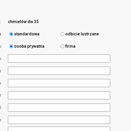
:
chmielów dw 35
a
standardowa
odbicie lustrzane
y
osoba prywatna
firma
o
y
o
r
l
n