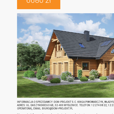
6680 zł
INFORMACJA O SPRZEDAWCY: DOM-PROJEKT S.C. KINGA PIWOWARCZYK, WŁADY
ADRES: UL. DASZYŃSKIEGO 6B, 32-400 MYŚLENICE. TELEFON: 12 274 08 22, 12 
OPERATORA), EMAIL: BIURO@DOM-PROJEKT.PL