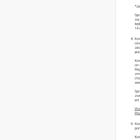
*za
Spr
się
będ
14 
Kon
ośw
zac
poc
Kon
on 
Reg
zmn
cha
war
Spr
zwr
art
Wzó
Pou
Kon
pon
Kon