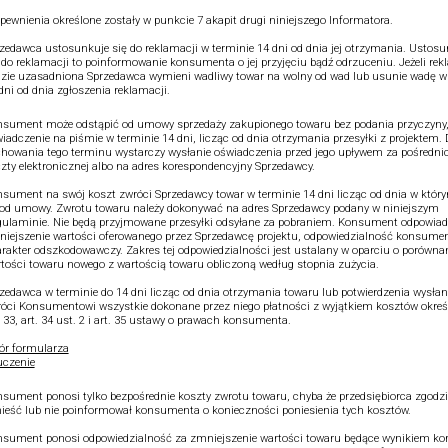
pewnienia określone zostały w punkcie 7 akapit drugi niniejszego Informatora.
zedawca ustosunkuje się do reklamacji w terminie 14 dni od dnia jej otrzymania. Ustos
 do reklamacji to poinformowanie konsumenta o jej przyjęciu bądź odrzuceniu. Jeżeli re
zie uzasadniona Sprzedawca wymieni wadliwy towar na wolny od wad lub usunie wadę w
dni od dnia zgłoszenia reklamacji.
sument może odstąpić od umowy sprzedaży zakupionego towaru bez podania przyczyny,
iadczenie na piśmie w terminie 14 dni, licząc od dnia otrzymania przesyłki z projektem.
howania tego terminu wystarczy wysłanie oświadczenia przed jego upływem za pośredn
zty elektronicznej albo na adres korespondencyjny Sprzedawcy.
sument na swój koszt zwróci Sprzedawcy towar w terminie 14 dni licząc od dnia w który
od umowy. Zwrotu towaru należy dokonywać na adres Sprzedawcy podany w niniejszym
ulaminie. Nie będą przyjmowane przesyłki odsyłane za pobraniem. Konsument odpowiad
iejszenie wartości oferowanego przez Sprzedawcę projektu, odpowiedzialność konsume
rakter odszkodowawczy. Zakres tej odpowiedzialności jest ustalany w oparciu o porówna
tości towaru nowego z wartością towaru obliczoną według stopnia zużycia.
zedawca w terminie do 14 dni licząc od dnia otrzymania towaru lub potwierdzenia wysłan
óci Konsumentowi wszystkie dokonane przez niego płatności z wyjątkiem kosztów okre
. 33, art. 34 ust. 2 i art. 35 ustawy o prawach konsumenta.
r formularza
czenie
sument ponosi tylko bezpośrednie koszty zwrotu towaru, chyba że przedsiębiorca zgodził
ieść lub nie poinformował konsumenta o konieczności poniesienia tych kosztów.
sument ponosi odpowiedzialność za zmniejszenie wartości towaru będące wynikiem kor