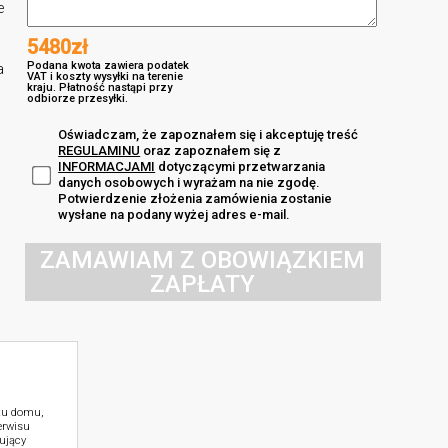
e
5480zł
Podana kwota zawiera podatek
a
VAT i koszty wysyłki na terenie
kraju. Płatność nastąpi przy
odbiorze przesyłki.
Oświadczam, że zapoznałem się i akceptuję treść
REGULAMINU
oraz zapoznałem się z
INFORMACJAMI
dotyczącymi przetwarzania
danych osobowych i wyrażam na nie zgodę.
Potwierdzenie złożenia zamówienia zostanie
wysłane na podany wyżej adres e-mail.
ZAMAWIAM Z OBOWIĄZKIEM
ZAPŁATY
ktu domu,
erwisu
ujący