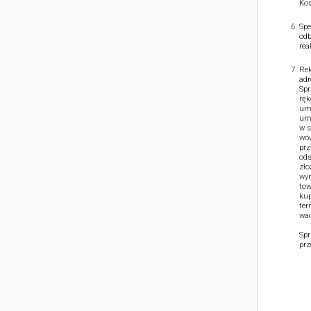
Kos
Spe
odb
rea
Rek
adr
Spr
ręk
umo
umo
w s
wów
prz
ods
zło
wym
tow
kup
ter
wad
Spr
prz