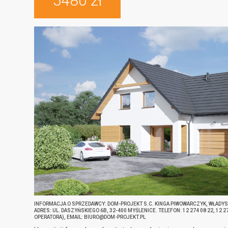
5480 zł
INFORMACJA O SPRZEDAWCY: DOM-PROJEKT S.C. KINGA PIWOWARCZYK, WŁADY
ADRES: UL. DASZYŃSKIEGO 6B, 32-400 MYŚLENICE. TELEFON: 12 274 08 22, 12 
OPERATORA), EMAIL: BIURO@DOM-PROJEKT.PL