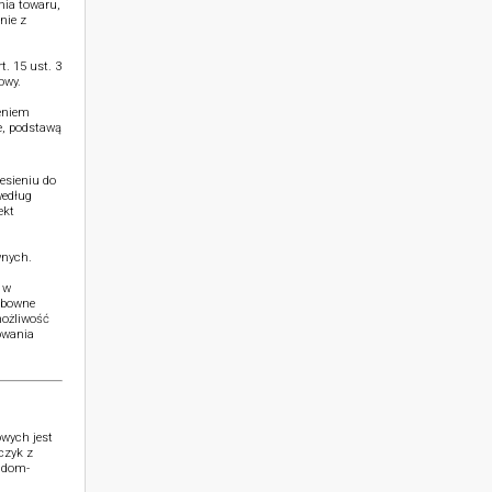
nia towaru,
nie z
. 15 ust. 3
owy.
ieniem
e, podstawą
esieniu do
według
ekt
wnych.
 w
ubowne
możliwość
owania
wych jest
czyk z
o@dom-