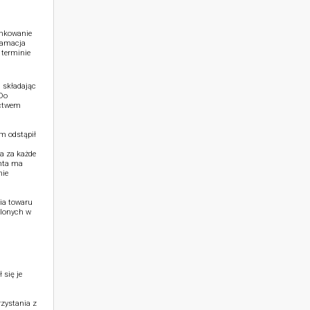
unkowanie
klamacja
 terminie
 składając
 Do
ictwem
m odstąpił
a za każde
nta ma
nie
ia towaru
ślonych w
 się je
zystania z