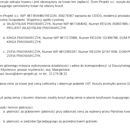
onuje zakupu towaru i jest obowiązany za towar ten zapłacić. Dom-Projekt s.c. wysyła do
ującego zamówiony towar na własny koszt.
-Projekt s.c. NIP: 6811804480 REGON: 356276367 wpisana do CEIDG, ewidencji prowadz
istra Gospodarki. Wspólnicy spółki cywilnej:
WŁADYSŁAW PIWOWARCZYK, Numer NIP 6811064942, Numer REGON 350907499,
PROJEKT WŁADYSŁAW PIWOWARCZYK
KINGA PIWOWARCZYK, Numer NIP 6811272988, Numer REGON 122499798, DOM-
KINGA PIWOWARCZYK.
ZOFIA PIWOWARCZYK, Numer NIP 6812092047, Numer REGON 521611909, DOM-
ZOFIA PIWOWARCZYK.
es głównego miejsca wykonywania działalności i adres do korespondencji: ul Daszyńskieg
 Myślenice, powiat myślenicki, woj. Małopolskie.
ail: biuro@dom-projekt.pl, nr tel.: 12 274 08 22.
ana cena za towar jest ceną całkowitą i obejmuje podatek VAT. Koszty przesyłki ponosi 
.
zt połączenia z biurem stanowi zwykły koszt połączenia w planie taryfowym kupującego.
sób i termin płatności:
płatność za pobraniem (płatność przy odbiorze) ceny za wybrany przez Państwa towa
płatność w siedzibie Sprzedającego za pośrednictwem gotówki.