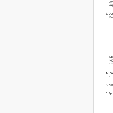
dok
kup
Dom
Min
Adr
400
e-m
Pod
s.c
Kos
Spo