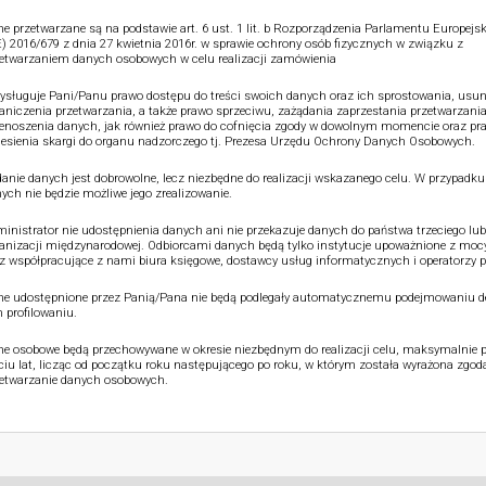
e przetwarzane są na podstawie art. 6 ust. 1 lit. b Rozporządzenia Parlamentu Europejsk
) 2016/679 z dnia 27 kwietnia 2016r. w sprawie ochrony osób fizycznych w związku z
etwarzaniem danych osobowych w celu realizacji zamówienia
ysługuje Pani/Panu prawo dostępu do treści swoich danych oraz ich sprostowania, usun
aniczenia przetwarzania, a także prawo sprzeciwu, zażądania zaprzestania przetwarzania
enoszenia danych, jak również prawo do cofnięcia zgody w dowolnym momencie oraz pr
esienia skargi do organu nadzorczego tj. Prezesa Urzędu Ochrony Danych Osobowych.
anie danych jest dobrowolne, lecz niezbędne do realizacji wskazanego celu. W przypadku
ych nie będzie możliwe jego zrealizowanie.
inistrator nie udostępnienia danych ani nie przekazuje danych do państwa trzeciego lub
anizacji międzynarodowej. Odbiorcami danych będą tylko instytucje upoważnione z moc
z współpracujące z nami biura księgowe, dostawcy usług informatycznych i operatorzy p
e udostępnione przez Panią/Pana nie będą podlegały automatycznemu podejmowaniu de
 profilowaniu.
e osobowe będą przechowywane w okresie niezbędnym do realizacji celu, maksymalnie p
ciu lat, licząc od początku roku następującego po roku, w którym została wyrażona zgod
etwarzanie danych osobowych.