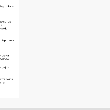
iego i Rady
ięcia lub
 i
awo do
 niepodania
y prawa
ocztowi.
cyzji w
rzez okres
a na