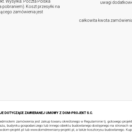
ekt. Wysyłka: Poczta Polska
uwagi dodatkow
za pobraniem). Koszt przesyłki na
ującego zamówienia jest
całkowita kwota zamówieni
JE DOTYCZĄCE ZAWIERANEJ UMOWY Z DOM-PROJEKT S.C.
edmiotem zamówienia jest zakup towaru określonego w Regulaminie tj. gotowego proje
ażu, budynku gospodarczego lub innego obiektu budowlanego dostępnego na stronach s
.dom-projekt.pl lub www.domdrewniany-projekt.pl, a także kosztorysu budowlanego. Kup