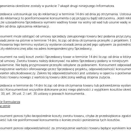
pewnienia określone zostały w punkcie 7 akapit drugi niniejszego Informatora.
zedawca ustosunkuje się do reklamacji w terminie 14 dni od dnia jej otrzymania. Ustos
 do reklamacji to poinformowanie konsumenta o jej przyjęciu bądź odrzuceniu. Jeżeli re
zie uzasadniona Sprzedawca wymieni wadliwy towar na wolny od wad lub usunie wadę w
dni od dnia zgłoszenia reklamacji.
sument może odstąpić od umowy sprzedaży zakupionego towaru bez podania przyczyny,
iadczenie na piśmie w terminie 14 dni, licząc od dnia otrzymania przesyłki z projektem.
howania tego terminu wystarczy wysłanie oświadczenia przed jego upływem za pośredn
zty elektronicznej albo na adres korespondencyjny Sprzedawcy.
sument na swój koszt zwróci Sprzedawcy towar w terminie 14 dni licząc od dnia w który
od umowy. Zwrotu towaru należy dokonywać na adres Sprzedawcy podany w niniejszym
ulaminie. Nie będą przyjmowane przesyłki odsyłane za pobraniem. Konsument odpowiad
iejszenie wartości oferowanego przez Sprzedawcę projektu, odpowiedzialność konsume
rakter odszkodowawczy. Zakres tej odpowiedzialności jest ustalany w oparciu o porówna
tości towaru nowego z wartością towaru obliczoną według stopnia zużycia.
zedawca w terminie do 14 dni licząc od dnia otrzymania towaru lub potwierdzenia wysłan
óci Konsumentowi wszystkie dokonane przez niego płatności z wyjątkiem kosztów okre
. 33, art. 34 ust. 2 i art. 35 ustawy o prawach konsumenta.
r formularza
czenie
sument ponosi tylko bezpośrednie koszty zwrotu towaru, chyba że przedsiębiorca zgodził
ieść lub nie poinformował konsumenta o konieczności poniesienia tych kosztów.
sument ponosi odpowiedzialność za zmniejszenie wartości towaru będące wynikiem kor