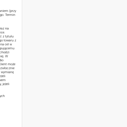
aniem (przy
go. Termin
raz na
ice.
ć z tytułu
go towaru z
na cel w
kupującemu
achodzi
iej. W
lbo
lient może
ezwłocznie
b wymianę
żeli
ywem
 jeżeli
zych