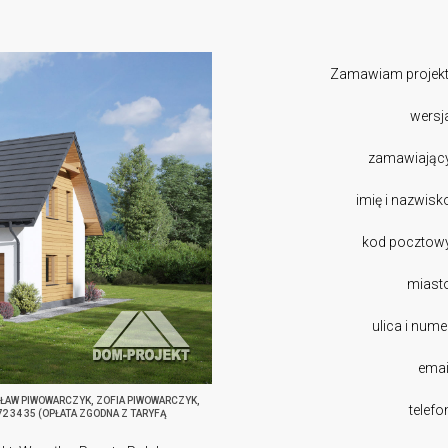
Zamawiam projekt
wersj
zamawiając
imię i nazwisk
kod pocztow
miast
ulica i nume
emai
SŁAW PIWOWARCZYK, ZOFIA PIWOWARCZYK,
telefo
272 34 35 (OPŁATA ZGODNA Z TARYFĄ