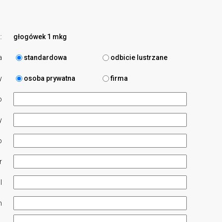
:
głogówek 1 mkg
a
standardowa
odbicie lustrzane
y
osoba prywatna
firma
o
y
o
r
l
n