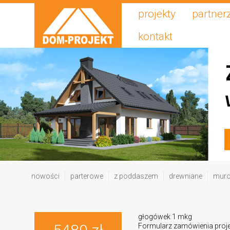
projekty
partner
kontakt
nowości
parterowe
z poddaszem
drewniane
mur
głogówek 1 mkg
Formularz zamówienia proj