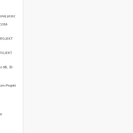
onej przez
 DOM-
PROJEKT
PROJEKT
o 6B, 32-
Dom-Projekt
r.