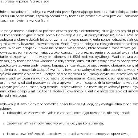
zt przesyłki ponosi Sprzedający.
łnienie świadczeniu polega na wysłaniu przez Sprzedającego towaru z płatnością za pobr
iorze) lub po wcześniejszym opłaceniu ceny towaru za pośrednictwem przelewu bankowe
lizacji zamówienia wynosi 5 dni.
lamacje można składać za pośrednictwem poczty elektronicznej biuro@dom-projekt.pl o
es korespondencyjny Sprzedającego: Dom-Projekt s.c., ul Daszyńskiego 6B, 32-400 Myślen
zedawca w okresie dwóch lat od otrzymania towaru przez Klienta ponosi odpowiedzialnoś
ojmi za wady fizyczne i prawne towaru. Wada fizyczna polega na niezgodności sprzedane
wą. W takim przypadku towar nie posiada właściwości, które powinien mieć ze względu 
wie oznaczony albo wynikający z okoliczności lub przeznaczenia albo został wydany 
tanie niezupełnym i inne wady określone w art. 5561 kodeksu cywilnego. Wada prawna z
czas, gdy towar stanowi własność osoby trzeciej albo jest obciążony prawem osoby trzec
ypadku wystąpienia wady towaru, kupujący może złożyć oświadczenie o obniżeniu ceny a
tąpieniu od umowy lub zażądać wymiany towaru na wolny od wad albo usunięcia wady. K
żyć oświadczenie o obniżeniu ceny albo o odstąpieniu od umowy, chyba że Sprzedawca ni
ieni wadliwy towar na wolny od wad albo wadę usunie. Roszczenie o usunięcie wady lu
aru na wolny od wad przedawnia się z upływem roku, licząc od dnia stwierdzenia wady. Je
ującym jest konsument, bieg terminu przedawnienia nie może się zakończyć przed upł
minu określonego w art. 568 par 1. Kodeksu cywilnego. Klient nie może odstąpić od umowy,
a jest nieistotna.
zedawca jest zwolniony z odpowiedzialności tylko w sytuacji, gdy wystąpi jedna z poniżs
esłanek:
udowodni, że zapewnień* tych nie znał ani, oceniając rozsądnie, nie mógł znać;
zapewnienia* nie mogły mieć wpływu na decyzję konsumenta;
treść zapewnień* została sprostowana przed zawarciem umowy ze sprzedawcą.