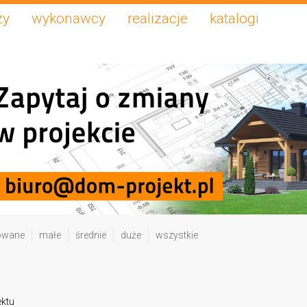
zy
wykonawcy
realizacje
katalogi
owane
małe
średnie
duże
wszystkie
ektu