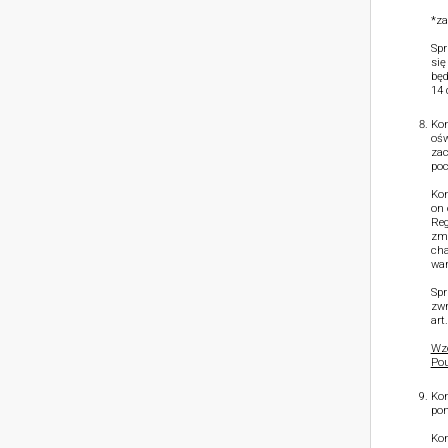
*za
Spr
się
będ
14 
Kon
ośw
zac
poc
Kon
on 
Reg
zmn
cha
war
Spr
zwr
art
Wzó
Pou
Kon
pon
Kon