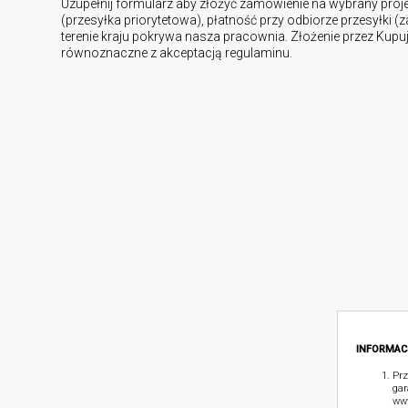
Uzupełnij formularz aby złożyć zamówienie na wybrany proj
(przesyłka priorytetowa), płatność przy odbiorze przesyłki (
terenie kraju pokrywa nasza pracownia. Złożenie przez Kup
równoznaczne z akceptacją regulaminu.
INFORMAC
Prz
gar
www