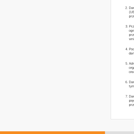
Dan
(UE
prz
Prz
ogr
prz
wni
Pod
dan
Adm
org
ora
Dan
tym
Dan
pię
prz