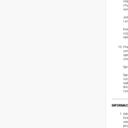
nie
chy
wym
Jeż
i a
Kwo
uzg
obl
Pra
umó
spe
zin
Spr
Spo
szc
sąd
doc
cyw
INFORMAC
Adm
Dom
sie
pro