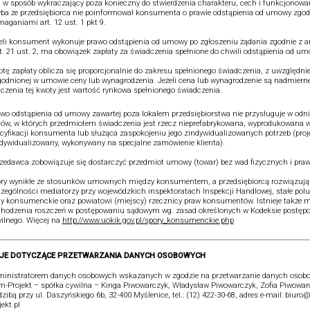
j w sposób wykraczający poza konieczny do stwierdzenia charakteru, cech i funkcjonowa
ba że przedsiębiorca nie poinformował konsumenta o prawie odstąpienia od umowy zgod
aganiami art. 12 ust. 1 pkt 9.
eli konsument wykonuje prawo odstąpienia od umowy po zgłoszeniu żądania zgodnie z art
rt. 21 ust. 2, ma obowiązek zapłaty za świadczenia spełnione do chwili odstąpienia od um
tę zapłaty oblicza się proporcjonalnie do zakresu spełnionego świadczenia, z uwzględn
odnionej w umowie ceny lub wynagrodzenia. Jeżeli cena lub wynagrodzenie są nadmiern
iczenia tej kwoty jest wartość rynkowa spełnionego świadczenia.
wo odstąpienia od umowy zawartej poza lokalem przedsiębiorstwa nie przysługuje w odni
w, w których przedmiotem świadczenia jest rzecz nieprefabrykowana, wyprodukowana 
cyfikacji konsumenta lub służąca zaspokojeniu jego zindywidualizowanych potrzeb (proj
dywidualizowany, wykonywany na specjalne zamówienie klienta).
zedawca zobowiązuje się dostarczyć przedmiot umowy (towar) bez wad fizycznych i pra
ry wynikłe ze stosunków umownych między konsumentem, a przedsiębiorcą rozwiązują
zególności mediatorzy przy wojewódzkich inspektoratach Inspekcji Handlowej, stałe pol
y konsumenckie oraz powiatowi (miejscy) rzecznicy praw konsumentów. Istnieje także 
hodzenia roszczeń w postępowaniu sądowym wg. zasad określonych w Kodeksie postęp
ilnego. Więcej na
http://www.uokik.gov.pl/spory_konsumenckie.php
JE DOTYCZĄCE PRZETWARZANIA DANYCH OSOBOWYCH
inistratorem danych osobowych wskazanych w zgodzie na przetwarzanie danych osobo
-Projekt – spółka cywilna – Kinga Piwowarczyk, Władysław Piwowarczyk, Zofia Piwowar
dzibą przy ul. Daszyńskiego 6b, 32-400 Myślenice, tel.: (12) 422-30-68, adres e-mail: biur
jekt.pl