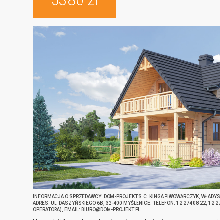
5380 zł
INFORMACJA O SPRZEDAWCY: DOM-PROJEKT S.C. KINGA PIWOWARCZYK, WŁADY
ADRES: UL. DASZYŃSKIEGO 6B, 32-400 MYŚLENICE. TELEFON: 12 274 08 22, 12 
OPERATORA), EMAIL: BIURO@DOM-PROJEKT.PL