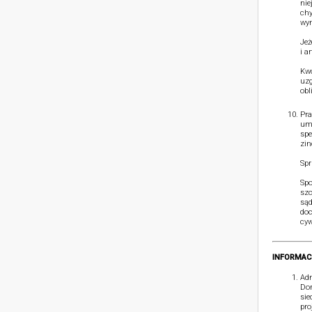
nie
chy
wym
Jeż
i a
Kwo
uzg
obl
Pra
umó
spe
zin
Spr
Spo
szc
sąd
doc
cyw
INFORMAC
Adm
Dom
sie
pro