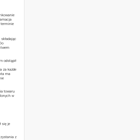
unkowanie
klamacja
 terminie
 składając
 Do
ictwem
m odstąpił
a za każde
nta ma
nie
ia towaru
ślonych w
 się je
zystania z