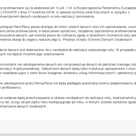
e przetwarzane są na podstawie art. 6 ust. 1 lit. b Rozporządzenia Parlamentu Europejsk
) 2016/679 z dnia 27 kwietnia 2016r. w sprawie ochrony osób fizycznych w związku z
etwarzaniem danych osobowych w celu realizacji zamówienia
ysługuje Pani/Panu prawo dostępu do treści swoich danych oraz ich sprostowania, usun
aniczenia przetwarzania, a także prawo sprzeciwu, zażądania zaprzestania przetwarzania
enoszenia danych, jak również prawo do cofnięcia zgody w dowolnym momencie oraz pr
esienia skargi do organu nadzorczego tj. Prezesa Urzędu Ochrony Danych Osobowych.
anie danych jest dobrowolne, lecz niezbędne do realizacji wskazanego celu. W przypadku
ych nie będzie możliwe jego zrealizowanie.
inistrator nie udostępnienia danych ani nie przekazuje danych do państwa trzeciego lub
anizacji międzynarodowej. Odbiorcami danych będą tylko instytucje upoważnione z moc
z współpracujące z nami biura księgowe, dostawcy usług informatycznych i operatorzy p
e udostępnione przez Panią/Pana nie będą podlegały automatycznemu podejmowaniu de
 profilowaniu.
e osobowe będą przechowywane w okresie niezbędnym do realizacji celu, maksymalnie p
ciu lat, licząc od początku roku następującego po roku, w którym została wyrażona zgod
etwarzanie danych osobowych.