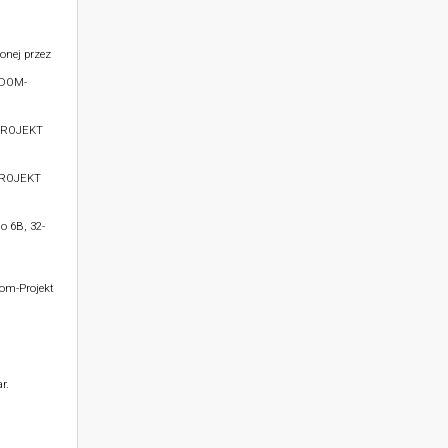
onej przez
 DOM-
PROJEKT
PROJEKT
o 6B, 32-
Dom-Projekt
r.