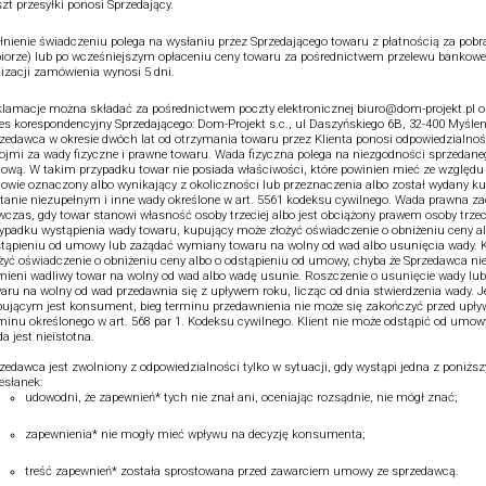
zt przesyłki ponosi Sprzedający.
łnienie świadczeniu polega na wysłaniu przez Sprzedającego towaru z płatnością za pobr
iorze) lub po wcześniejszym opłaceniu ceny towaru za pośrednictwem przelewu bankowe
lizacji zamówienia wynosi 5 dni.
lamacje można składać za pośrednictwem poczty elektronicznej biuro@dom-projekt.pl o
es korespondencyjny Sprzedającego: Dom-Projekt s.c., ul Daszyńskiego 6B, 32-400 Myślen
zedawca w okresie dwóch lat od otrzymania towaru przez Klienta ponosi odpowiedzialnoś
ojmi za wady fizyczne i prawne towaru. Wada fizyczna polega na niezgodności sprzedane
wą. W takim przypadku towar nie posiada właściwości, które powinien mieć ze względu 
wie oznaczony albo wynikający z okoliczności lub przeznaczenia albo został wydany 
tanie niezupełnym i inne wady określone w art. 5561 kodeksu cywilnego. Wada prawna z
czas, gdy towar stanowi własność osoby trzeciej albo jest obciążony prawem osoby trzec
ypadku wystąpienia wady towaru, kupujący może złożyć oświadczenie o obniżeniu ceny a
tąpieniu od umowy lub zażądać wymiany towaru na wolny od wad albo usunięcia wady. K
żyć oświadczenie o obniżeniu ceny albo o odstąpieniu od umowy, chyba że Sprzedawca ni
ieni wadliwy towar na wolny od wad albo wadę usunie. Roszczenie o usunięcie wady lu
aru na wolny od wad przedawnia się z upływem roku, licząc od dnia stwierdzenia wady. Je
ującym jest konsument, bieg terminu przedawnienia nie może się zakończyć przed upł
minu określonego w art. 568 par 1. Kodeksu cywilnego. Klient nie może odstąpić od umowy,
a jest nieistotna.
zedawca jest zwolniony z odpowiedzialności tylko w sytuacji, gdy wystąpi jedna z poniżs
esłanek:
udowodni, że zapewnień* tych nie znał ani, oceniając rozsądnie, nie mógł znać;
zapewnienia* nie mogły mieć wpływu na decyzję konsumenta;
treść zapewnień* została sprostowana przed zawarciem umowy ze sprzedawcą.