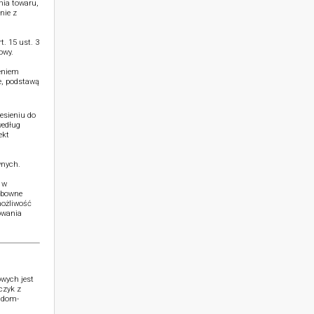
nia towaru,
nie z
. 15 ust. 3
owy.
ieniem
e, podstawą
esieniu do
według
ekt
wnych.
 w
ubowne
możliwość
owania
wych jest
czyk z
o@dom-