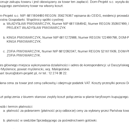
onuje zakupu towaru i jest obowiązany za towar ten zapłacić. Dom-Projekt s.c. wysyła do
ującego zamówiony towar na własny koszt.
-Projekt s.c. NIP: 6811804480 REGON: 356276367 wpisana do CEIDG, ewidencji prowadz
istra Gospodarki. Wspólnicy spółki cywilnej:
WŁADYSŁAW PIWOWARCZYK, Numer NIP 6811064942, Numer REGON 350907499,
PROJEKT WŁADYSŁAW PIWOWARCZYK
KINGA PIWOWARCZYK, Numer NIP 6811272988, Numer REGON 122499798, DOM-
KINGA PIWOWARCZYK.
ZOFIA PIWOWARCZYK, Numer NIP 6812092047, Numer REGON 521611909, DOM-
ZOFIA PIWOWARCZYK.
es głównego miejsca wykonywania działalności i adres do korespondencji: ul Daszyńskieg
 Myślenice, powiat myślenicki, woj. Małopolskie.
ail: biuro@dom-projekt.pl, nr tel.: 12 274 08 22.
ana cena za towar jest ceną całkowitą i obejmuje podatek VAT. Koszty przesyłki ponosi 
.
zt połączenia z biurem stanowi zwykły koszt połączenia w planie taryfowym kupującego.
sób i termin płatności:
płatność za pobraniem (płatność przy odbiorze) ceny za wybrany przez Państwa towa
płatność w siedzibie Sprzedającego za pośrednictwem gotówki.