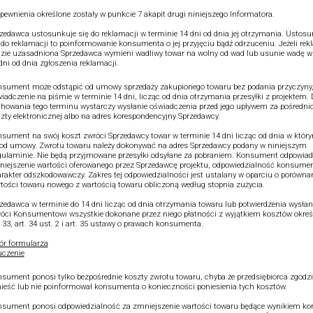
pewnienia określone zostały w punkcie 7 akapit drugi niniejszego Informatora.
zedawca ustosunkuje się do reklamacji w terminie 14 dni od dnia jej otrzymania. Ustos
 do reklamacji to poinformowanie konsumenta o jej przyjęciu bądź odrzuceniu. Jeżeli re
zie uzasadniona Sprzedawca wymieni wadliwy towar na wolny od wad lub usunie wadę w
dni od dnia zgłoszenia reklamacji.
sument może odstąpić od umowy sprzedaży zakupionego towaru bez podania przyczyny,
iadczenie na piśmie w terminie 14 dni, licząc od dnia otrzymania przesyłki z projektem.
howania tego terminu wystarczy wysłanie oświadczenia przed jego upływem za pośredn
zty elektronicznej albo na adres korespondencyjny Sprzedawcy.
sument na swój koszt zwróci Sprzedawcy towar w terminie 14 dni licząc od dnia w który
od umowy. Zwrotu towaru należy dokonywać na adres Sprzedawcy podany w niniejszym
ulaminie. Nie będą przyjmowane przesyłki odsyłane za pobraniem. Konsument odpowiad
iejszenie wartości oferowanego przez Sprzedawcę projektu, odpowiedzialność konsume
rakter odszkodowawczy. Zakres tej odpowiedzialności jest ustalany w oparciu o porówna
tości towaru nowego z wartością towaru obliczoną według stopnia zużycia.
zedawca w terminie do 14 dni licząc od dnia otrzymania towaru lub potwierdzenia wysłan
óci Konsumentowi wszystkie dokonane przez niego płatności z wyjątkiem kosztów okre
. 33, art. 34 ust. 2 i art. 35 ustawy o prawach konsumenta.
r formularza
czenie
sument ponosi tylko bezpośrednie koszty zwrotu towaru, chyba że przedsiębiorca zgodził
ieść lub nie poinformował konsumenta o konieczności poniesienia tych kosztów.
sument ponosi odpowiedzialność za zmniejszenie wartości towaru będące wynikiem kor