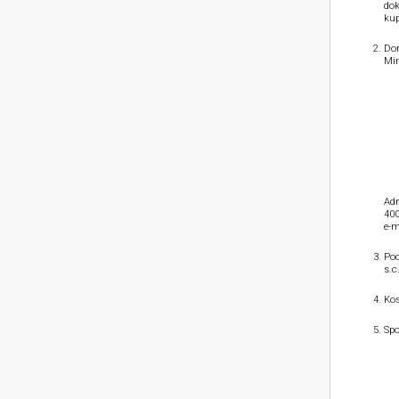
dok
kup
Dom
Min
Adr
400
e-m
Pod
s.c
Kos
Spo