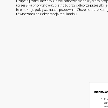
Uzupełnij formularz aby złożyć zamówienie na wybrany proj
(przesyłka priorytetowa), płatność przy odbiorze przesyłki (
terenie kraju pokrywa nasza pracownia. Złożenie przez Kup
równoznaczne z akceptacją regulaminu.
INFORMAC
Prz
gar
www