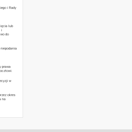
iego i Rady
ięcia lub
 i
awo do
 niepodania
y prawa
ocztowi.
cyzji w
rzez okres
a na