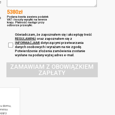
e
5380zł
Podana kwota zawiera podatek
a
VAT i koszty wysyłki na terenie
kraju. Płatność nastąpi przy
odbiorze przesyłki.
Oświadczam, że zapoznałem się i akceptuję treść
REGULAMINU
oraz zapoznałem się z
INFORMACJAMI
dotyczącymi przetwarzania
danych osobowych i wyrażam na nie zgodę.
Potwierdzenie złożenia zamówienia zostanie
wysłane na podany wyżej adres e-mail.
ZAMAWIAM Z OBOWIĄZKIEM
ZAPŁATY
ktu domu,
erwisu
ujący