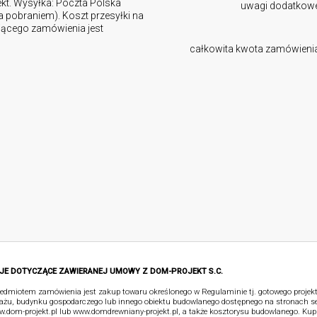
ekt. Wysyłka: Poczta Polska
uwagi dodatkow
za pobraniem). Koszt przesyłki na
ującego zamówienia jest
całkowita kwota zamówieni
JE DOTYCZĄCE ZAWIERANEJ UMOWY Z DOM-PROJEKT S.C.
edmiotem zamówienia jest zakup towaru określonego w Regulaminie tj. gotowego proje
ażu, budynku gospodarczego lub innego obiektu budowlanego dostępnego na stronach s
.dom-projekt.pl lub www.domdrewniany-projekt.pl, a także kosztorysu budowlanego. Kup