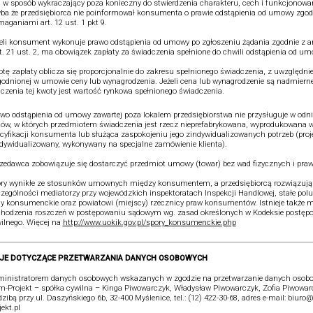
j w sposób wykraczający poza konieczny do stwierdzenia charakteru, cech i funkcjonowa
ba że przedsiębiorca nie poinformował konsumenta o prawie odstąpienia od umowy zgod
aganiami art. 12 ust. 1 pkt 9.
eli konsument wykonuje prawo odstąpienia od umowy po zgłoszeniu żądania zgodnie z art
rt. 21 ust. 2, ma obowiązek zapłaty za świadczenia spełnione do chwili odstąpienia od um
tę zapłaty oblicza się proporcjonalnie do zakresu spełnionego świadczenia, z uwzględn
odnionej w umowie ceny lub wynagrodzenia. Jeżeli cena lub wynagrodzenie są nadmiern
iczenia tej kwoty jest wartość rynkowa spełnionego świadczenia.
wo odstąpienia od umowy zawartej poza lokalem przedsiębiorstwa nie przysługuje w odni
w, w których przedmiotem świadczenia jest rzecz nieprefabrykowana, wyprodukowana 
cyfikacji konsumenta lub służąca zaspokojeniu jego zindywidualizowanych potrzeb (proj
dywidualizowany, wykonywany na specjalne zamówienie klienta).
zedawca zobowiązuje się dostarczyć przedmiot umowy (towar) bez wad fizycznych i pra
ry wynikłe ze stosunków umownych między konsumentem, a przedsiębiorcą rozwiązują
zególności mediatorzy przy wojewódzkich inspektoratach Inspekcji Handlowej, stałe pol
y konsumenckie oraz powiatowi (miejscy) rzecznicy praw konsumentów. Istnieje także 
hodzenia roszczeń w postępowaniu sądowym wg. zasad określonych w Kodeksie postęp
ilnego. Więcej na
http://www.uokik.gov.pl/spory_konsumenckie.php
JE DOTYCZĄCE PRZETWARZANIA DANYCH OSOBOWYCH
inistratorem danych osobowych wskazanych w zgodzie na przetwarzanie danych osobo
-Projekt – spółka cywilna – Kinga Piwowarczyk, Władysław Piwowarczyk, Zofia Piwowar
dzibą przy ul. Daszyńskiego 6b, 32-400 Myślenice, tel.: (12) 422-30-68, adres e-mail: biur
jekt.pl