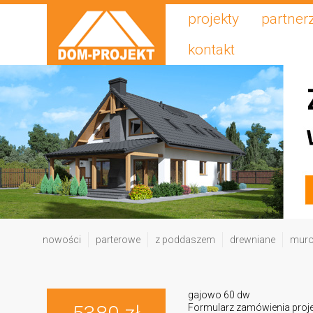
projekty
partner
kontakt
nowości
parterowe
z poddaszem
drewniane
mur
gajowo 60 dw
Formularz zamówienia proj