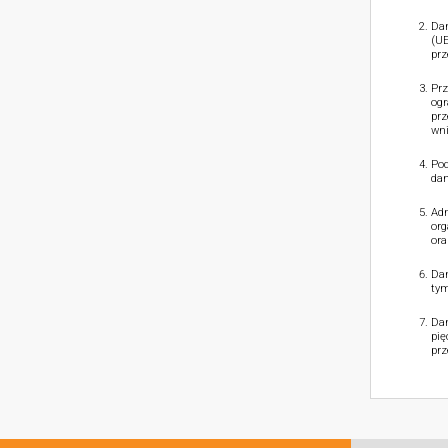
Dan
(UE
prz
Prz
ogr
prz
wni
Pod
dan
Adm
org
ora
Dan
tym
Dan
pię
prz