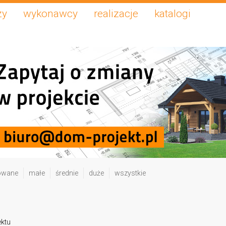
zy
wykonawcy
realizacje
katalogi
owane
małe
średnie
duże
wszystkie
ektu