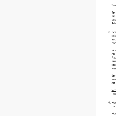
*za
Spr
się
będ
14 
Kon
ośw
zac
poc
Kon
on 
Reg
zmn
cha
war
Spr
zwr
art
Wzó
Pou
Kon
pon
Kon