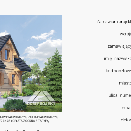
Zamawiam projekt
wersj
zamawiając
imię i nazwisk
kod pocztow
miast
ulica i nume
emai
SŁAW PIWOWARCZYK, ZOFIA PIWOWARCZYK,
telefo
272 34 35 (OPŁATA ZGODNA Z TARYFĄ