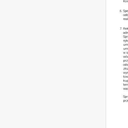
Kos
Spe
odb
rea
Rek
adr
Spr
ręk
umo
umo
w s
wów
prz
ods
zło
wym
tow
kup
ter
wad
Spr
prz