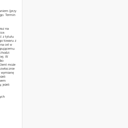
aniem (przy
go. Termin
raz na
ice.
ć z tytułu
go towaru z
na cel w
kupującemu
achodzi
iej. W
lbo
lient może
ezwłocznie
b wymianę
żeli
ywem
 jeżeli
zych