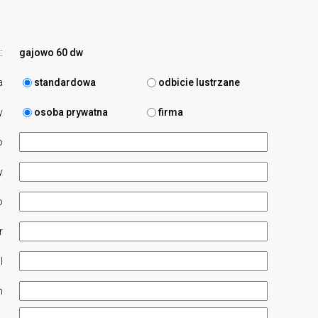
:
gajowo 60 dw
a
standardowa
odbicie lustrzane
y
osoba prywatna
firma
o
y
o
r
l
n