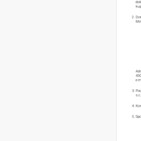
dok
kup
Dom
Min
Adr
400
e-m
Pod
s.c
Kos
Spo