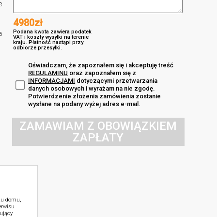
e
4980zł
Podana kwota zawiera podatek
a
VAT i koszty wysyłki na terenie
kraju. Płatność nastąpi przy
odbiorze przesyłki.
Oświadczam, że zapoznałem się i akceptuję treść
REGULAMINU
oraz zapoznałem się z
INFORMACJAMI
dotyczącymi przetwarzania
danych osobowych i wyrażam na nie zgodę.
Potwierdzenie złożenia zamówienia zostanie
wysłane na podany wyżej adres e-mail.
ZAMAWIAM Z OBOWIĄZKIEM
ZAPŁATY
ktu domu,
erwisu
ujący