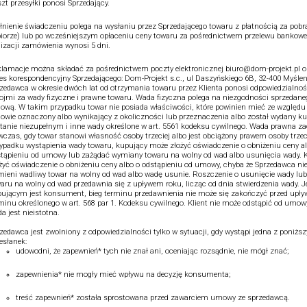
zt przesyłki ponosi Sprzedający.
łnienie świadczeniu polega na wysłaniu przez Sprzedającego towaru z płatnością za pobr
iorze) lub po wcześniejszym opłaceniu ceny towaru za pośrednictwem przelewu bankowe
lizacji zamówienia wynosi 5 dni.
lamacje można składać za pośrednictwem poczty elektronicznej biuro@dom-projekt.pl o
es korespondencyjny Sprzedającego: Dom-Projekt s.c., ul Daszyńskiego 6B, 32-400 Myślen
zedawca w okresie dwóch lat od otrzymania towaru przez Klienta ponosi odpowiedzialnoś
ojmi za wady fizyczne i prawne towaru. Wada fizyczna polega na niezgodności sprzedane
wą. W takim przypadku towar nie posiada właściwości, które powinien mieć ze względu 
wie oznaczony albo wynikający z okoliczności lub przeznaczenia albo został wydany 
tanie niezupełnym i inne wady określone w art. 5561 kodeksu cywilnego. Wada prawna z
czas, gdy towar stanowi własność osoby trzeciej albo jest obciążony prawem osoby trzec
ypadku wystąpienia wady towaru, kupujący może złożyć oświadczenie o obniżeniu ceny a
tąpieniu od umowy lub zażądać wymiany towaru na wolny od wad albo usunięcia wady. K
żyć oświadczenie o obniżeniu ceny albo o odstąpieniu od umowy, chyba że Sprzedawca ni
ieni wadliwy towar na wolny od wad albo wadę usunie. Roszczenie o usunięcie wady lu
aru na wolny od wad przedawnia się z upływem roku, licząc od dnia stwierdzenia wady. Je
ującym jest konsument, bieg terminu przedawnienia nie może się zakończyć przed upł
minu określonego w art. 568 par 1. Kodeksu cywilnego. Klient nie może odstąpić od umowy,
a jest nieistotna.
zedawca jest zwolniony z odpowiedzialności tylko w sytuacji, gdy wystąpi jedna z poniżs
esłanek:
udowodni, że zapewnień* tych nie znał ani, oceniając rozsądnie, nie mógł znać;
zapewnienia* nie mogły mieć wpływu na decyzję konsumenta;
treść zapewnień* została sprostowana przed zawarciem umowy ze sprzedawcą.