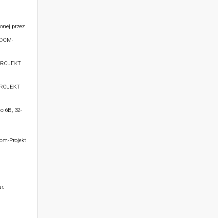
onej przez
 DOM-
PROJEKT
PROJEKT
o 6B, 32-
Dom-Projekt
r.