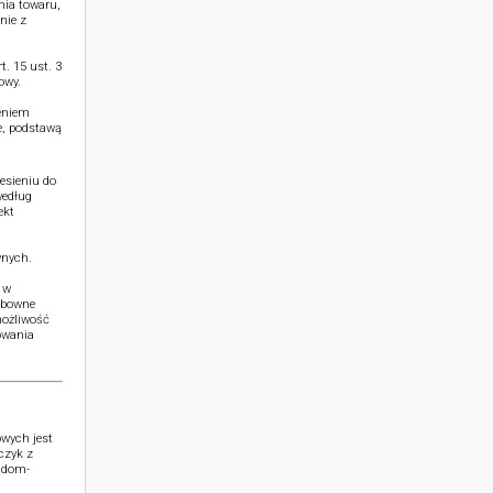
nia towaru,
nie z
. 15 ust. 3
owy.
ieniem
e, podstawą
esieniu do
według
ekt
wnych.
 w
ubowne
możliwość
owania
wych jest
czyk z
o@dom-