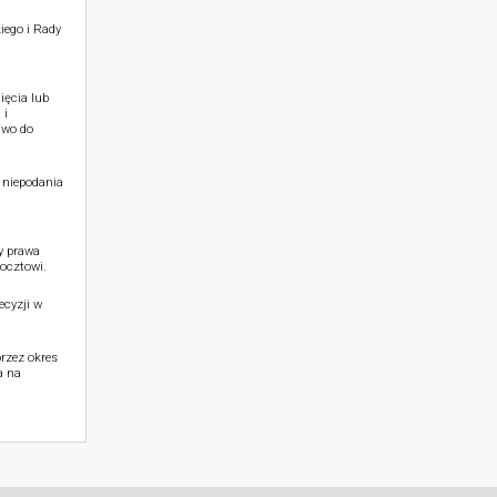
iego i Rady
ięcia lub
 i
awo do
 niepodania
y prawa
ocztowi.
cyzji w
rzez okres
a na