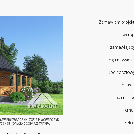
Zamawiam projekt
wersj
zamawiając
imię i nazwisk
kod pocztow
miast
ulica i nume
emai
SŁAW PIWOWARCZYK, ZOFIA PIWOWARCZYK,
telefo
272 34 35 (OPŁATA ZGODNA Z TARYFĄ