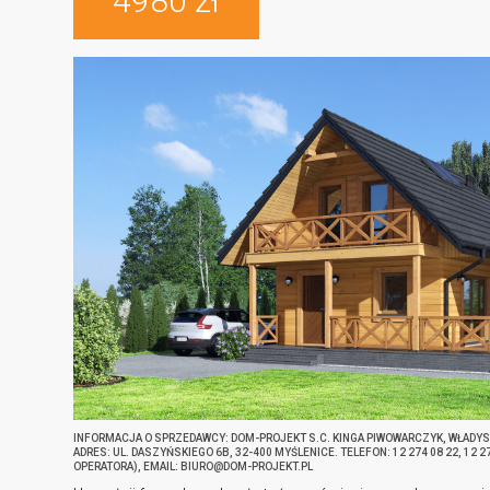
4980 zł
INFORMACJA O SPRZEDAWCY: DOM-PROJEKT S.C. KINGA PIWOWARCZYK, WŁADY
ADRES: UL. DASZYŃSKIEGO 6B, 32-400 MYŚLENICE. TELEFON: 12 274 08 22, 12 
OPERATORA), EMAIL: BIURO@DOM-PROJEKT.PL