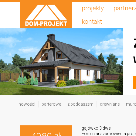
projekty
partner
kontakt
nowości
parterowe
z poddaszem
drewniane
mur
gajówko 3 dws
Formularz zamówienia proj