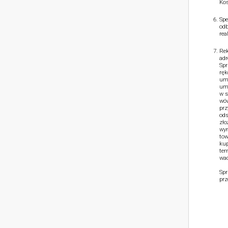
Kos
Spe
odb
rea
Rek
adr
Spr
ręk
umo
umo
w s
wów
prz
ods
zło
wym
tow
kup
ter
wad
Spr
prz