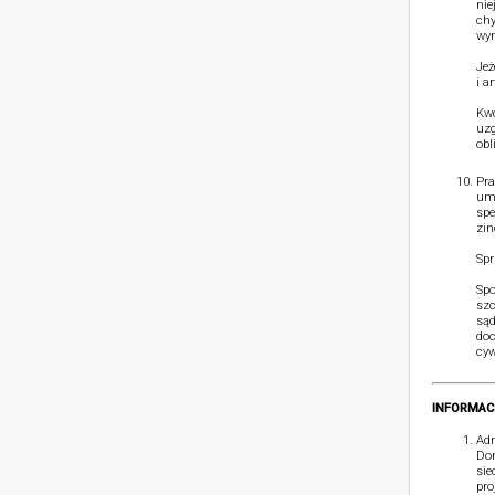
nie
chy
wym
Jeż
i a
Kwo
uzg
obl
Pra
umó
spe
zin
Spr
Spo
szc
sąd
doc
cyw
INFORMAC
Adm
Dom
sie
pro