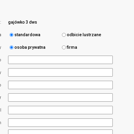
:
gajówko 3 dws
a
standardowa
odbicie lustrzane
y
osoba prywatna
firma
o
y
o
r
l
n