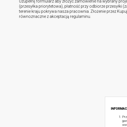
Uzupełnij formularz aby złożyć zamówienie na wybrany proj
(przesyłka priorytetowa), płatność przy odbiorze przesyłki (
terenie kraju pokrywa nasza pracownia. Złożenie przez Kup
równoznaczne z akceptacją regulaminu.
INFORMAC
Prz
gar
www