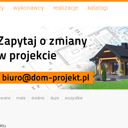
zy
wykonawcy
realizacje
katalogi
owane
małe
średnie
duże
wszystkie
ektu