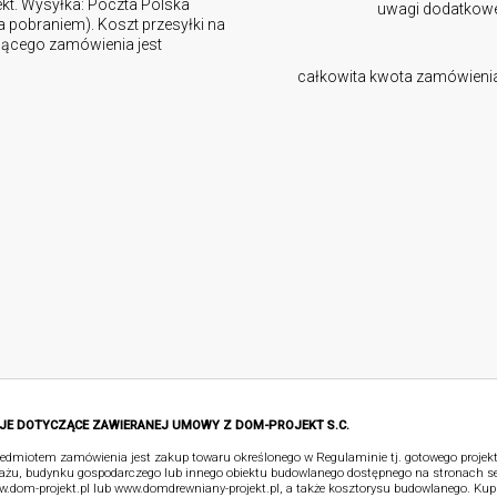
ekt. Wysyłka: Poczta Polska
uwagi dodatkow
za pobraniem). Koszt przesyłki na
ującego zamówienia jest
całkowita kwota zamówieni
JE DOTYCZĄCE ZAWIERANEJ UMOWY Z DOM-PROJEKT S.C.
edmiotem zamówienia jest zakup towaru określonego w Regulaminie tj. gotowego proje
ażu, budynku gospodarczego lub innego obiektu budowlanego dostępnego na stronach s
.dom-projekt.pl lub www.domdrewniany-projekt.pl, a także kosztorysu budowlanego. Kup