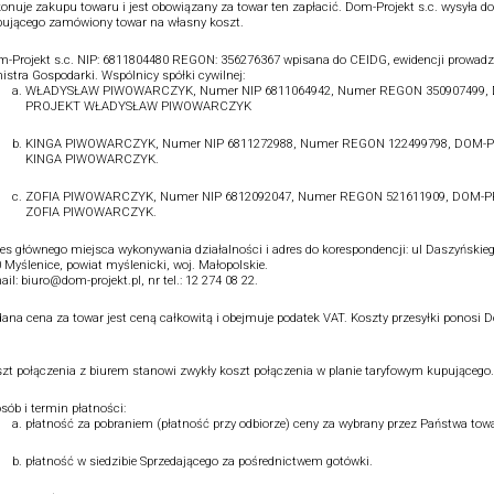
onuje zakupu towaru i jest obowiązany za towar ten zapłacić. Dom-Projekt s.c. wysyła do
ującego zamówiony towar na własny koszt.
-Projekt s.c. NIP: 6811804480 REGON: 356276367 wpisana do CEIDG, ewidencji prowadz
istra Gospodarki. Wspólnicy spółki cywilnej:
WŁADYSŁAW PIWOWARCZYK, Numer NIP 6811064942, Numer REGON 350907499,
PROJEKT WŁADYSŁAW PIWOWARCZYK
KINGA PIWOWARCZYK, Numer NIP 6811272988, Numer REGON 122499798, DOM-
KINGA PIWOWARCZYK.
ZOFIA PIWOWARCZYK, Numer NIP 6812092047, Numer REGON 521611909, DOM-
ZOFIA PIWOWARCZYK.
es głównego miejsca wykonywania działalności i adres do korespondencji: ul Daszyńskieg
 Myślenice, powiat myślenicki, woj. Małopolskie.
ail: biuro@dom-projekt.pl, nr tel.: 12 274 08 22.
ana cena za towar jest ceną całkowitą i obejmuje podatek VAT. Koszty przesyłki ponosi 
.
zt połączenia z biurem stanowi zwykły koszt połączenia w planie taryfowym kupującego.
sób i termin płatności:
płatność za pobraniem (płatność przy odbiorze) ceny za wybrany przez Państwa towa
płatność w siedzibie Sprzedającego za pośrednictwem gotówki.