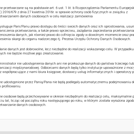
e przetwarzane są na podstawie art. 6 ust. 1 lit. b Rozporządzenia Parlamentu Europejsk
) 2016/679 z dnia 27 kwietnia 2016r. w sprawie ochrony osób fizycznych w związku z
etwarzaniem danych osobowych w celu realizacji zamówienia
ysługuje Pani/Panu prawo dostępu do treści swoich danych oraz ich sprostowania, usun
aniczenia przetwarzania, a także prawo sprzeciwu, zażądania zaprzestania przetwarzania
enoszenia danych, jak również prawo do cofnięcia zgody w dowolnym momencie oraz pr
esienia skargi do organu nadzorczego tj. Prezesa Urzędu Ochrony Danych Osobowych.
anie danych jest dobrowolne, lecz niezbędne do realizacji wskazanego celu. W przypadku
ych nie będzie możliwe jego zrealizowanie.
inistrator nie udostępnienia danych ani nie przekazuje danych do państwa trzeciego lub
anizacji międzynarodowej. Odbiorcami danych będą tylko instytucje upoważnione z moc
z współpracujące z nami biura księgowe, dostawcy usług informatycznych i operatorzy p
e udostępnione przez Panią/Pana nie będą podlegały automatycznemu podejmowaniu de
 profilowaniu.
e osobowe będą przechowywane w okresie niezbędnym do realizacji celu, maksymalnie p
ciu lat, licząc od początku roku następującego po roku, w którym została wyrażona zgod
etwarzanie danych osobowych.