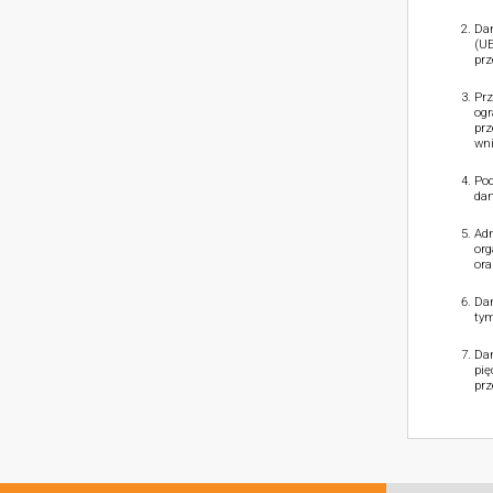
Dan
(UE
prz
Prz
ogr
prz
wni
Pod
dan
Adm
org
ora
Dan
tym
Dan
pię
prz