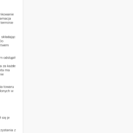
unkowanie
klamacja
 terminie
 składając
 Do
ictwem
m odstąpił
a za każde
nta ma
nie
ia towaru
ślonych w
 się je
zystania z