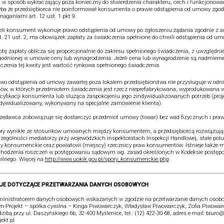
j w sposób wykraczający poza konieczny do stwierdzenia charakteru, cech i funkcjonowa
ba że przedsiębiorca nie poinformował konsumenta o prawie odstąpienia od umowy zgod
aganiami art. 12 ust. 1 pkt 9.
eli konsument wykonuje prawo odstąpienia od umowy po zgłoszeniu żądania zgodnie z art
rt. 21 ust. 2, ma obowiązek zapłaty za świadczenia spełnione do chwili odstąpienia od um
tę zapłaty oblicza się proporcjonalnie do zakresu spełnionego świadczenia, z uwzględn
odnionej w umowie ceny lub wynagrodzenia. Jeżeli cena lub wynagrodzenie są nadmiern
iczenia tej kwoty jest wartość rynkowa spełnionego świadczenia.
wo odstąpienia od umowy zawartej poza lokalem przedsiębiorstwa nie przysługuje w odni
w, w których przedmiotem świadczenia jest rzecz nieprefabrykowana, wyprodukowana 
cyfikacji konsumenta lub służąca zaspokojeniu jego zindywidualizowanych potrzeb (proj
dywidualizowany, wykonywany na specjalne zamówienie klienta).
zedawca zobowiązuje się dostarczyć przedmiot umowy (towar) bez wad fizycznych i pra
ry wynikłe ze stosunków umownych między konsumentem, a przedsiębiorcą rozwiązują
zególności mediatorzy przy wojewódzkich inspektoratach Inspekcji Handlowej, stałe pol
y konsumenckie oraz powiatowi (miejscy) rzecznicy praw konsumentów. Istnieje także 
hodzenia roszczeń w postępowaniu sądowym wg. zasad określonych w Kodeksie postęp
ilnego. Więcej na
http://www.uokik.gov.pl/spory_konsumenckie.php
JE DOTYCZĄCE PRZETWARZANIA DANYCH OSOBOWYCH
inistratorem danych osobowych wskazanych w zgodzie na przetwarzanie danych osobo
-Projekt – spółka cywilna – Kinga Piwowarczyk, Władysław Piwowarczyk, Zofia Piwowar
dzibą przy ul. Daszyńskiego 6b, 32-400 Myślenice, tel.: (12) 422-30-68, adres e-mail: biur
jekt.pl