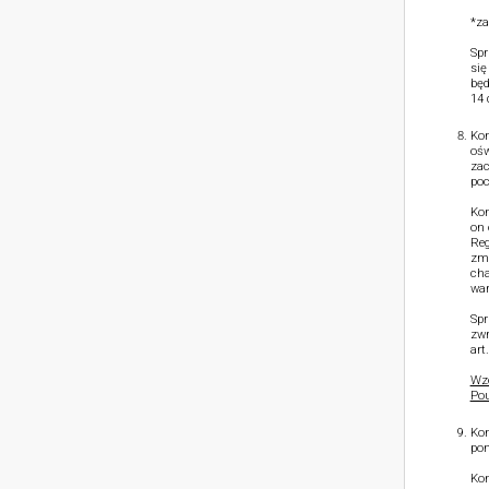
*za
Spr
się
będ
14 
Kon
ośw
zac
poc
Kon
on 
Reg
zmn
cha
war
Spr
zwr
art
Wzó
Pou
Kon
pon
Kon