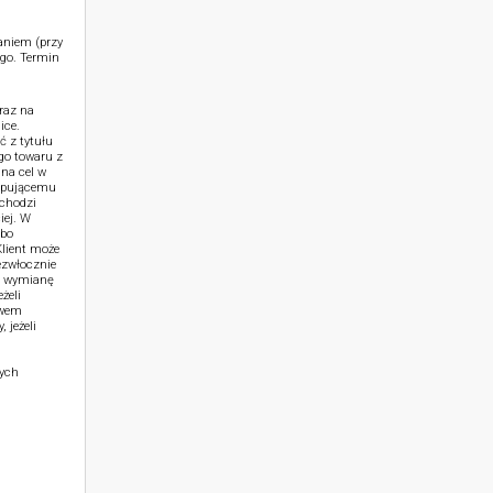
aniem (przy
go. Termin
raz na
ice.
ć z tytułu
go towaru z
na cel w
kupującemu
achodzi
iej. W
lbo
lient może
ezwłocznie
b wymianę
żeli
ywem
 jeżeli
zych