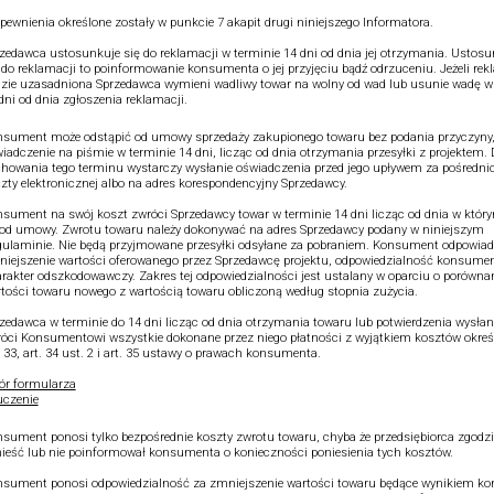
pewnienia określone zostały w punkcie 7 akapit drugi niniejszego Informatora.
zedawca ustosunkuje się do reklamacji w terminie 14 dni od dnia jej otrzymania. Ustos
 do reklamacji to poinformowanie konsumenta o jej przyjęciu bądź odrzuceniu. Jeżeli re
zie uzasadniona Sprzedawca wymieni wadliwy towar na wolny od wad lub usunie wadę w
dni od dnia zgłoszenia reklamacji.
sument może odstąpić od umowy sprzedaży zakupionego towaru bez podania przyczyny,
iadczenie na piśmie w terminie 14 dni, licząc od dnia otrzymania przesyłki z projektem.
howania tego terminu wystarczy wysłanie oświadczenia przed jego upływem za pośredn
zty elektronicznej albo na adres korespondencyjny Sprzedawcy.
sument na swój koszt zwróci Sprzedawcy towar w terminie 14 dni licząc od dnia w który
od umowy. Zwrotu towaru należy dokonywać na adres Sprzedawcy podany w niniejszym
ulaminie. Nie będą przyjmowane przesyłki odsyłane za pobraniem. Konsument odpowiad
iejszenie wartości oferowanego przez Sprzedawcę projektu, odpowiedzialność konsume
rakter odszkodowawczy. Zakres tej odpowiedzialności jest ustalany w oparciu o porówna
tości towaru nowego z wartością towaru obliczoną według stopnia zużycia.
zedawca w terminie do 14 dni licząc od dnia otrzymania towaru lub potwierdzenia wysłan
óci Konsumentowi wszystkie dokonane przez niego płatności z wyjątkiem kosztów okre
. 33, art. 34 ust. 2 i art. 35 ustawy o prawach konsumenta.
r formularza
czenie
sument ponosi tylko bezpośrednie koszty zwrotu towaru, chyba że przedsiębiorca zgodził
ieść lub nie poinformował konsumenta o konieczności poniesienia tych kosztów.
sument ponosi odpowiedzialność za zmniejszenie wartości towaru będące wynikiem kor