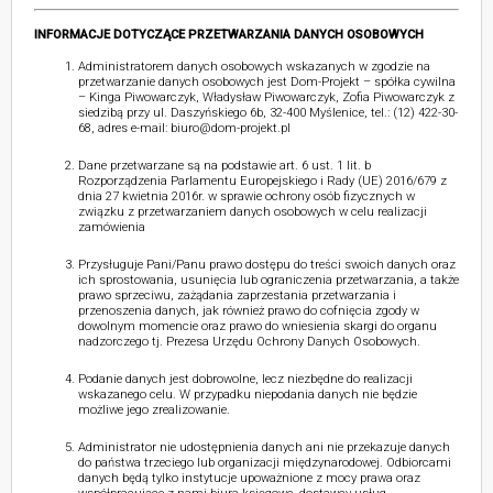
INFORMACJE DOTYCZĄCE PRZETWARZANIA DANYCH OSOBOWYCH
Administratorem danych osobowych wskazanych w zgodzie na
przetwarzanie danych osobowych jest Dom-Projekt – spółka cywilna
– Kinga Piwowarczyk, Władysław Piwowarczyk, Zofia Piwowarczyk z
siedzibą przy ul. Daszyńskiego 6b, 32-400 Myślenice, tel.: (12) 422-30-
68, adres e-mail: biuro@dom-projekt.pl
Dane przetwarzane są na podstawie art. 6 ust. 1 lit. b
Rozporządzenia Parlamentu Europejskiego i Rady (UE) 2016/679 z
dnia 27 kwietnia 2016r. w sprawie ochrony osób fizycznych w
związku z przetwarzaniem danych osobowych w celu realizacji
zamówienia
Przysługuje Pani/Panu prawo dostępu do treści swoich danych oraz
ich sprostowania, usunięcia lub ograniczenia przetwarzania, a także
prawo sprzeciwu, zażądania zaprzestania przetwarzania i
przenoszenia danych, jak również prawo do cofnięcia zgody w
dowolnym momencie oraz prawo do wniesienia skargi do organu
nadzorczego tj. Prezesa Urzędu Ochrony Danych Osobowych.
Podanie danych jest dobrowolne, lecz niezbędne do realizacji
wskazanego celu. W przypadku niepodania danych nie będzie
możliwe jego zrealizowanie.
Administrator nie udostępnienia danych ani nie przekazuje danych
do państwa trzeciego lub organizacji międzynarodowej. Odbiorcami
danych będą tylko instytucje upoważnione z mocy prawa oraz