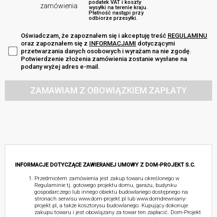
podatek VAT i koszty
zamówienia
wysyłki na terenie kraju.
Płatność nastąpi przy
odbiorze przesyłki.
Oświadczam, że zapoznałem się i akceptuję treść
REGULAMINU
oraz zapoznałem się z
INFORMACJAMI
dotyczącymi
przetwarzania danych osobowych i wyrażam na nie zgodę.
Potwierdzenie złożenia zamówienia zostanie wysłane na
podany wyżej adres e-mail.
ZAMAWIAM Z OBOWIĄZKIEM ZAPŁATY
INFORMACJE DOTYCZĄCE ZAWIERANEJ UMOWY Z DOM-PROJEKT S.C.
Przedmiotem zamówienia jest zakup towaru określonego w
Regulaminie tj. gotowego projektu domu, garażu, budynku
gospodarczego lub innego obiektu budowlanego dostępnego na
stronach serwisu www.dom-projekt.pl lub www.domdrewniany-
projekt.pl, a także kosztorysu budowlanego. Kupujący dokonuje
zakupu towaru i jest obowiązany za towar ten zapłacić. Dom-Projekt