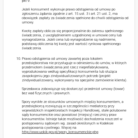
pkt 9.
Jeżeli konsument wykonuje prawo odstąpienia od umowy po
zgłoszeniu żądania zgodnie z art. 15 ust. 3 i art. 21 ust. 2, ma
obowiązek zapłaty za świadczenia spełnione do chwili odstąpienia od
umowy.
Kwotę zapłaty oblicza się proporcjonalnie do zakresu spełnionego
świadczenia, z uwzględnieniem uzgodnionej w umowie ceny lub
wynagrodzenia. Jeżeli cena lub wynagrodzenie są nadmierne,
podstawą obliczenia tej kwoty jest wartość rynkowa spełnionego
świadczenia.
Prawo odstąpienia od umowy zawartej poza lokalem
przedsiębiorstwa nie przysługuje w odniesieniu do umów, w których
przedmiotem świadczenia jest rzecz nieprefabrykowana,
wyprodukowana według specyfikacji konsumenta lub służąca
zaspokojeniu jego zindywidualizowanych potrzeb (projekt
zindywidualizowany, wykonywany na specjalne zamówienie klienta).
Sprzedawca zobowiązuje się dostarczyć przedmiot umowy (towar)
bez wad fizycznych i prawnych.
Spory wynikłe ze stosunków umownych między konsumentem, a
przedsiębiorcą rozwiązują w szczególności mediatorzy przy
wojewódzkich inspektoratach Inspekcji Handlowej, stałe polubowne
sądy konsumenckie oraz powiatowi (miejscy) rzecznicy praw
konsumentów. Istnieje także możliwość dochodzenia roszczeń w
postępowaniu sądowym wg. zasad określonych w Kodeksie
postępowania cywilnego. Więcej na
http://www.uokik.gov.pl/spory_konsumenckie.php