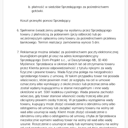
płatność w siedzibie Sprzedającego za pośrednictwem
gotówki.
Koszt przesyłki ponosi Sprzedający.
Spełnienie świadczeniu polega na wysłaniu przez Sprzedającego
towaru z płatnością za pobraniem (przy odbiorze) lub po
wcześniejszym opłaceniu ceny towaru za pośrednictwem przelewu
bankowego. Termin realizacji zamówienia wynosi 5 dni.
Reklamacje można składać za pośrednictwem poczty elektronicznej
biuro@dom-projekt.pl oraz na adres korespondencyjny
Sprzedającego: Dom-Projekt s.c., ul Daszyńskiego 6B, 32-400
Myślenice. Sprzedawca w okresie dwóch lat od otrzymania towaru
przez Klienta ponosi odpowiedzialność z tytułu rękojmi za wady
fizyczne i prawne towaru. Wada fizyczna polega na niezgodności
sprzedanego towaru z umową. W takim przypadku towar nie posiada
właściwości, które powinien mieć ze względu na cel w umowie
oznaczony albo wynikający z okoliczności lub przeznaczenia albo
został wydany kupującemu w stanie niezupełnym i inne wady
określone w art. 5561 kodeksu cywilnego. Wada prawna zachodzi
wówczas, gdy towar stanowi własność osoby trzeciej albo jest
obciążony prawem osoby trzeciej. W przypadku wystąpienia wady
towaru, kupujący może złożyć oświadczenie o obniżeniu ceny albo
odstąpieniu od umowy lub zażądać wymiany towaru na wolny od
wad albo usunięcia wady. Klient może złożyć oświadczenie o
obniżeniu ceny albo o odstąpieniu od umowy, chyba że Sprzedawca
niezwłocznie wymieni wadliwy towar na wolny od wad albo wadę
usunie. Roszczenie o usunięcie wady lub wymianę towaru na wolny