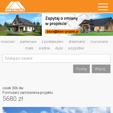
nowości
parterowe
z poddaszem
drewniane
murowane
małe
średnie
duże
wszystkie
Szukaj
Więcej...
osiek 306 dw
Formularz zamówienia projektu
5680 zł