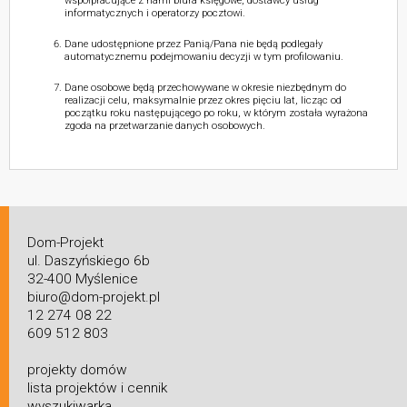
współpracujące z nami biura księgowe, dostawcy usług
informatycznych i operatorzy pocztowi.
Dane udostępnione przez Panią/Pana nie będą podlegały
automatycznemu podejmowaniu decyzji w tym profilowaniu.
Dane osobowe będą przechowywane w okresie niezbędnym do
realizacji celu, maksymalnie przez okres pięciu lat, licząc od
początku roku następującego po roku, w którym została wyrażona
zgoda na przetwarzanie danych osobowych.
Dom-Projekt
ul. Daszyńskiego 6b
32-400 Myślenice
biuro@dom-projekt.pl
12 274 08 22
609 512 803
projekty domów
lista projektów i cennik
wyszukiwarka