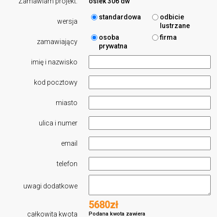
Zamawiam projekt:
osiek 306 dw
standardowa
odbicie
wersja
lustrzane
osoba
firma
zamawiający
prywatna
imię i nazwisko
kod pocztowy
miasto
ulica i numer
email
telefon
uwagi dodatkowe
5680zł
całkowita kwota
Podana kwota zawiera