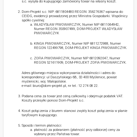
s.c. wysyła do kupującego zamówiony towar na własny koszt.
Dom-Projekt s.c. NIP: 6811804480 REGON: 356276367 wpisana do
CEIDG, ewidencji prowadzonej przez Ministra Gospodarki. Wspólnicy
spółki cywilnej:
WŁADYSŁAW PIWOWARCZYK, Numer NIP 6811064942,
Numer REGON 350907499, DOM-PROJEKT WŁADYSŁAW
PIWOWARCZYK
KINGA PIWOWARCZYK, Numer NIP 6811272988, Numer
REGON 122499798, DOM-PROJEKT KINGA PIWOWARCZYK.
ZOFIA PIWOWARCZYK, Numer NIP 6812092047, Numer
REGON 521611909, DOM-PROJEKT ZOFIA PIWOWARCZYK.
Adres głównego miejsca wykonywania działalności i adres do
korespondencji: ul Daszyńskiego 6B, 32-400 Myślenice, powiat
myślenicki, woj. Małopolskie.
e-mail: biuro@dom-projekt.pl, nr tel.: 12 274 08 22.
Podana cena za towar jest ceną całkowitą i obejmuje podatek VAT.
Koszty przesyłki ponosi Dom-Projekt s.c.
Koszt połączenia z biurem stanowi zwykły koszt połączenia w planie
taryfowym kupującego.
Sposób i termin płatności:
płatność za pobraniem (płatność przy odbiorze) ceny za
wybrany przez Państwa towar.