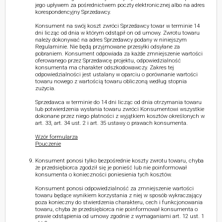
jego upływem za pośrednictwem poczty elektronicznej albo na adres
korespondencyjny Sprzedawcy.
Konsument na swój koszt zwróci Sprzedawcy towar w terminie 14
dni licząc od dnia w którym odstąpił on od umowy. Zwrotu towaru
należy dokonywać na adres Sprzedawcy podany w niniejszym
Regulaminie. Nie będą przyjmowane przesyłki odsyłane za
pobraniem. Konsument odpowiada za każde zmniejszenie wartości
oferowanego przez Sprzedawcę projektu, odpowiedzialność
konsumenta ma charakter odszkodowawczy. Zakres tej
odpowiedzialności jest ustalany w oparciu o porównanie wartości
towaru nowego z wartością towaru obliczoną według stopnia
zużycia.
Sprzedawca w terminie do 14 dni licząc od dnia otrzymania towaru
lub potwierdzenia wysłania towaru zwróci Konsumentowi wszystkie
dokonane przez niego płatności z wyjątkiem kosztów określonych w
art. 33, art. 34 ust. 2 i art. 35 ustawy o prawach konsumenta.
Wzór formularza
Pouczenie
Konsument ponosi tylko bezpośrednie koszty zwrotu towaru, chyba
że przedsiębiorca zgodził się je ponieść lub nie poinformował
konsumenta o konieczności poniesienia tych kosztów.
Konsument ponosi odpowiedzialność za zmniejszenie wartości
towaru będące wynikiem korzystania z niej w sposób wykraczający
poza konieczny do stwierdzenia charakteru, cech i funkcjonowania
towaru, chyba że przedsiębiorca nie poinformował konsumenta o
prawie odstąpienia od umowy zgodnie z wymaganiami art. 12 ust. 1