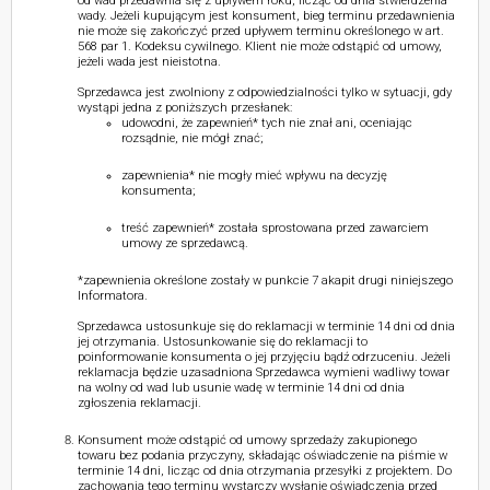
od wad przedawnia się z upływem roku, licząc od dnia stwierdzenia
wady. Jeżeli kupującym jest konsument, bieg terminu przedawnienia
nie może się zakończyć przed upływem terminu określonego w art.
568 par 1. Kodeksu cywilnego. Klient nie może odstąpić od umowy,
jeżeli wada jest nieistotna.
Sprzedawca jest zwolniony z odpowiedzialności tylko w sytuacji, gdy
wystąpi jedna z poniższych przesłanek:
udowodni, że zapewnień* tych nie znał ani, oceniając
rozsądnie, nie mógł znać;
zapewnienia* nie mogły mieć wpływu na decyzję
konsumenta;
treść zapewnień* została sprostowana przed zawarciem
umowy ze sprzedawcą.
*zapewnienia określone zostały w punkcie 7 akapit drugi niniejszego
Informatora.
Sprzedawca ustosunkuje się do reklamacji w terminie 14 dni od dnia
jej otrzymania. Ustosunkowanie się do reklamacji to
poinformowanie konsumenta o jej przyjęciu bądź odrzuceniu. Jeżeli
reklamacja będzie uzasadniona Sprzedawca wymieni wadliwy towar
na wolny od wad lub usunie wadę w terminie 14 dni od dnia
zgłoszenia reklamacji.
Konsument może odstąpić od umowy sprzedaży zakupionego
towaru bez podania przyczyny, składając oświadczenie na piśmie w
terminie 14 dni, licząc od dnia otrzymania przesyłki z projektem. Do
zachowania tego terminu wystarczy wysłanie oświadczenia przed