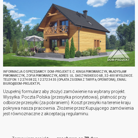
INFORMACJA O SPRZEDAWCY: DOM-PROJEKT S.C. KINGA PIWOWARCZYK, WŁADYSŁAW
PIWOWARCZYK, ZOFIA PIWOWARCZYK, ADRES: UL. DASZYŃSKIEGO 6B, 32-400 MYŚLENICE.
TELEFON: 12 274 08 22, 12 272 34 35 (OPŁATA ZGODNA Z TARYFĄ OPERATORA), EMAIL:
BIURO@DOM-PROJEKT.PL
Uzupełnij formularz aby złożyć zamówienie na wybrany projekt.
Wysyłka: Poczta Polska (przesyłka priorytetowa), płatność przy
odbiorze przesyłki (za pobraniem). Koszt przesyłki na terenie kraju
pokrywa nasza pracownia. Złożenie przez Kupującego zamówienia
jest równoznaczne z akceptacją regulaminu.