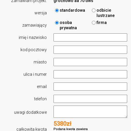
Zamawiam projekt:
grochowo aa 70 dws
standardowa
odbicie
wersja
lustrzane
osoba
firma
zamawiający
prywatna
imię i nazwisko
kod pocztowy
miasto
ulica i numer
email
telefon
uwagi dodatkowe
5380zł
całkowita kwota
Podana kwota zawiera