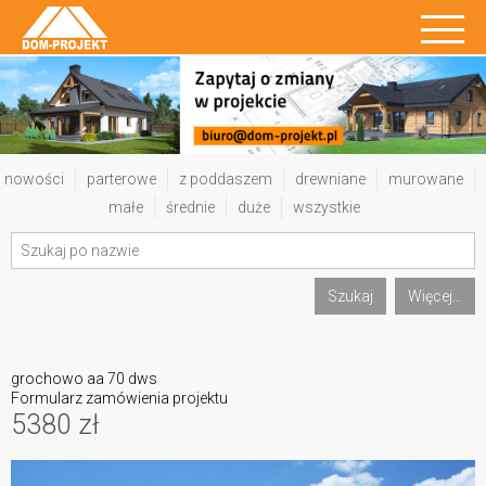
nowości
parterowe
z poddaszem
drewniane
murowane
małe
średnie
duże
wszystkie
Szukaj
Więcej...
grochowo aa 70 dws
Formularz zamówienia projektu
5380 zł