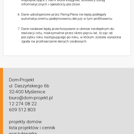
współpracujące z nami biura księgowe, dostawcy usług
informatycznych i operatorzy pocztowi.
Dane udostępnione przez Panią/Pana nie będą podlegały
automatycznemu podejmowaniu decyzji w tym profilowaniu.
Dane osobowe będą przechowywane w okresie niezbędnym do
realizacji celu, maksymalnie przez okres pięciu lat, licząc od
początku roku następującego po roku, w którym została wyrażona
zgoda na przetwarzanie danych osobowych.
Dom-Projekt
ul. Daszyńskiego 6b
32-400 Myślenice
biuro@dom-projekt.pl
12 274 08 22
609 512 803
projekty domów
lista projektów i cennik
wyszukiwarka