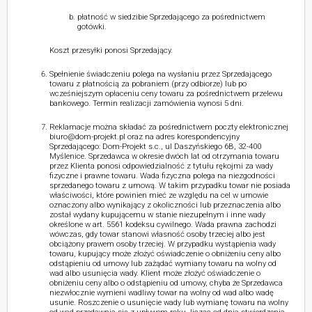
płatność w siedzibie Sprzedającego za pośrednictwem
gotówki.
Koszt przesyłki ponosi Sprzedający.
Spełnienie świadczeniu polega na wysłaniu przez Sprzedającego
towaru z płatnością za pobraniem (przy odbiorze) lub po
wcześniejszym opłaceniu ceny towaru za pośrednictwem przelewu
bankowego. Termin realizacji zamówienia wynosi 5 dni.
Reklamacje można składać za pośrednictwem poczty elektronicznej
biuro@dom-projekt.pl oraz na adres korespondencyjny
Sprzedającego: Dom-Projekt s.c., ul Daszyńskiego 6B, 32-400
Myślenice. Sprzedawca w okresie dwóch lat od otrzymania towaru
przez Klienta ponosi odpowiedzialność z tytułu rękojmi za wady
fizyczne i prawne towaru. Wada fizyczna polega na niezgodności
sprzedanego towaru z umową. W takim przypadku towar nie posiada
właściwości, które powinien mieć ze względu na cel w umowie
oznaczony albo wynikający z okoliczności lub przeznaczenia albo
został wydany kupującemu w stanie niezupełnym i inne wady
określone w art. 5561 kodeksu cywilnego. Wada prawna zachodzi
wówczas, gdy towar stanowi własność osoby trzeciej albo jest
obciążony prawem osoby trzeciej. W przypadku wystąpienia wady
towaru, kupujący może złożyć oświadczenie o obniżeniu ceny albo
odstąpieniu od umowy lub zażądać wymiany towaru na wolny od
wad albo usunięcia wady. Klient może złożyć oświadczenie o
obniżeniu ceny albo o odstąpieniu od umowy, chyba że Sprzedawca
niezwłocznie wymieni wadliwy towar na wolny od wad albo wadę
usunie. Roszczenie o usunięcie wady lub wymianę towaru na wolny