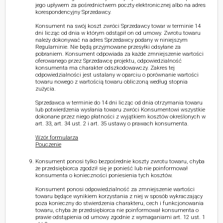
jego upływem za pośrednictwem poczty elektronicznej albo na adres
korespondencyjny Sprzedawcy.
Konsument na swój koszt zwróci Sprzedawcy towar w terminie 14
dni licząc od dnia w którym odstąpił on od umowy. Zwrotu towaru
należy dokonywać na adres Sprzedawcy podany w niniejszym
Regulaminie. Nie będą przyjmowane przesyłki odsyłane za
pobraniem. Konsument odpowiada za każde zmniejszenie wartości
oferowanego przez Sprzedawcę projektu, odpowiedzialność
konsumenta ma charakter odszkodowawczy. Zakres tej
odpowiedzialności jest ustalany w oparciu o porównanie wartości
towaru nowego z wartością towaru obliczoną według stopnia
zużycia.
Sprzedawca w terminie do 14 dni licząc od dnia otrzymania towaru
lub potwierdzenia wysłania towaru zwróci Konsumentowi wszystkie
dokonane przez niego płatności z wyjątkiem kosztów określonych w
art. 33, art. 34 ust. 2 i art. 35 ustawy o prawach konsumenta.
Wzór formularza
Pouczenie
Konsument ponosi tylko bezpośrednie koszty zwrotu towaru, chyba
że przedsiębiorca zgodził się je ponieść lub nie poinformował
konsumenta o konieczności poniesienia tych kosztów.
Konsument ponosi odpowiedzialność za zmniejszenie wartości
towaru będące wynikiem korzystania z niej w sposób wykraczający
poza konieczny do stwierdzenia charakteru, cech i funkcjonowania
towaru, chyba że przedsiębiorca nie poinformował konsumenta o
prawie odstąpienia od umowy zgodnie z wymaganiami art. 12 ust. 1