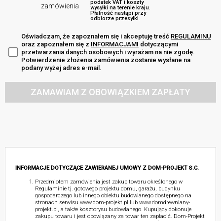
podatek VAT i koszty
zamówienia
wysyłki na terenie kraju.
Płatność nastąpi przy
odbiorze przesyłki.
Oświadczam, że zapoznałem się i akceptuję treść
REGULAMINU
oraz zapoznałem się z
INFORMACJAMI
dotyczącymi
przetwarzania danych osobowych i wyrażam na nie zgodę.
Potwierdzenie złożenia zamówienia zostanie wysłane na
podany wyżej adres e-mail.
ZAMAWIAM Z OBOWIĄZKIEM ZAPŁATY
INFORMACJE DOTYCZĄCE ZAWIERANEJ UMOWY Z DOM-PROJEKT S.C.
Przedmiotem zamówienia jest zakup towaru określonego w
Regulaminie tj. gotowego projektu domu, garażu, budynku
gospodarczego lub innego obiektu budowlanego dostępnego na
stronach serwisu www.dom-projekt.pl lub www.domdrewniany-
projekt.pl, a także kosztorysu budowlanego. Kupujący dokonuje
zakupu towaru i jest obowiązany za towar ten zapłacić. Dom-Projekt