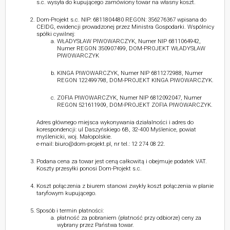
s.c. wysyła do kupującego zamówiony towar na własny koszt.
Dom-Projekt s.c. NIP: 6811804480 REGON: 356276367 wpisana do
CEIDG, ewidencji prowadzonej przez Ministra Gospodarki. Wspólnicy
spółki cywilnej:
WŁADYSŁAW PIWOWARCZYK, Numer NIP 6811064942,
Numer REGON 350907499, DOM-PROJEKT WŁADYSŁAW
PIWOWARCZYK
KINGA PIWOWARCZYK, Numer NIP 6811272988, Numer
REGON 122499798, DOM-PROJEKT KINGA PIWOWARCZYK.
ZOFIA PIWOWARCZYK, Numer NIP 6812092047, Numer
REGON 521611909, DOM-PROJEKT ZOFIA PIWOWARCZYK.
Adres głównego miejsca wykonywania działalności i adres do
korespondencji: ul Daszyńskiego 6B, 32-400 Myślenice, powiat
myślenicki, woj. Małopolskie.
e-mail: biuro@dom-projekt.pl, nr tel.: 12 274 08 22.
Podana cena za towar jest ceną całkowitą i obejmuje podatek VAT.
Koszty przesyłki ponosi Dom-Projekt s.c.
Koszt połączenia z biurem stanowi zwykły koszt połączenia w planie
taryfowym kupującego.
Sposób i termin płatności:
płatność za pobraniem (płatność przy odbiorze) ceny za
wybrany przez Państwa towar.