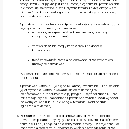
od wad przedawnia się z upływem roku, licząc od dnia stwierdzenia
wady. Jeżeli kupującym jest konsument, bieg terminu przedawnienia
nie może się zakończyć przed upływem terminu określonego w art.
568 par 1. Kodeksu cywilnego. Klient nie może odstąpić od umowy,
jeżeli wada jest nieistotna.
Sprzedawca jest zwolniony z odpowiedzialności tylko w sytuacji, gdy
wystąpi jedna z poniższych przesłanek:
udowodni, że zapewnień* tych nie znał ani, oceniając
rozsądnie, nie mógł znać;
zapewnienia* nie mogły mieć wpływu na decyzję
konsumenta;
treść zapewnień* została sprostowana przed zawarciem
umowy ze sprzedawcą.
*zapewnienia określone zostały w punkcie 7 akapit drugi niniejszego
Informatora.
Sprzedawca ustosunkuje się do reklamacji w terminie 14 dni od dnia
jej otrzymania. Ustosunkowanie się do reklamacji to
poinformowanie konsumenta o jej przyjęciu bądź odrzuceniu. Jeżeli
reklamacja będzie uzasadniona Sprzedawca wymieni wadliwy towar
na wolny od wad lub usunie wadę w terminie 14 dni od dnia
zgłoszenia reklamacji.
Konsument może odstąpić od umowy sprzedaży zakupionego
towaru bez podania przyczyny, składając oświadczenie na piśmie w
terminie 14 dni, licząc od dnia otrzymania przesyłki z projektem. Do
zachowania tego terminu wystarczy wysłanie oświadczenia przed