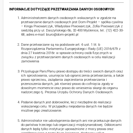
INFORMACJE DOTYCZĄCE PRZETWARZANIA DANYCH OSOBOWYCH
Administratorem danych osobowych wskazanych w zgodzie na
przetwarzanie danych osobowych jest Dom-Projekt – spółka cywilna
– Kinga Piwowarczyk, Władysław Piwowarczyk, Zofia Piwowarczyk z
siedzibą przy ul. Daszyńskiego 6b, 32-400 Myślenice, tel.: (12) 422-30-
68, adres e-mail: biuro@dom-projekt.pl
Dane przetwarzane są na podstawie art. 6 ust. 1 lit. b
Rozporządzenia Parlamentu Europejskiego i Rady (UE) 2016/679 z
dnia 27 kwietnia 2016r. w sprawie ochrony osób fizycznych w
związku z przetwarzaniem danych osobowych w celu realizacji
zamówienia
Przysługuje Pani/Panu prawo dostępu do treści swoich danych oraz
ich sprostowania, usunięcia lub ograniczenia przetwarzania, a także
prawo sprzeciwu, zażądania zaprzestania przetwarzania i
przenoszenia danych, jak również prawo do cofnięcia zgody w
dowolnym momencie oraz prawo do wniesienia skargi do organu
nadzorczego tj. Prezesa Urzędu Ochrony Danych Osobowych.
Podanie danych jest dobrowolne, lecz niezbędne do realizacji
wskazanego celu. W przypadku niepodania danych nie będzie
możliwe jego zrealizowanie.
Administrator nie udostępnienia danych ani nie przekazuje danych
do państwa trzeciego lub organizacji międzynarodowej. Odbiorcami
danych będą tylko instytucje upoważnione z mocy prawa oraz