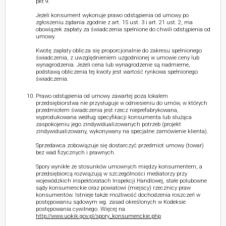
pkt 9.
Jeżeli konsument wykonuje prawo odstąpienia od umowy po
zgłoszeniu żądania zgodnie z art. 15 ust. 3 i art. 21 ust. 2, ma
obowiązek zapłaty za świadczenia spełnione do chwili odstąpienia od
umowy.
Kwotę zapłaty oblicza się proporcjonalnie do zakresu spełnionego
świadczenia, z uwzględnieniem uzgodnionej w umowie ceny lub
wynagrodzenia. Jeżeli cena lub wynagrodzenie są nadmierne,
podstawą obliczenia tej kwoty jest wartość rynkowa spełnionego
świadczenia.
Prawo odstąpienia od umowy zawartej poza lokalem
przedsiębiorstwa nie przysługuje w odniesieniu do umów, w których
przedmiotem świadczenia jest rzecz nieprefabrykowana,
wyprodukowana według specyfikacji konsumenta lub służąca
zaspokojeniu jego zindywidualizowanych potrzeb (projekt
zindywidualizowany, wykonywany na specjalne zamówienie klienta).
Sprzedawca zobowiązuje się dostarczyć przedmiot umowy (towar)
bez wad fizycznych i prawnych.
Spory wynikłe ze stosunków umownych między konsumentem, a
przedsiębiorcą rozwiązują w szczególności mediatorzy przy
wojewódzkich inspektoratach Inspekcji Handlowej, stałe polubowne
sądy konsumenckie oraz powiatowi (miejscy) rzecznicy praw
konsumentów. Istnieje także możliwość dochodzenia roszczeń w
postępowaniu sądowym wg. zasad określonych w Kodeksie
postępowania cywilnego. Więcej na
http://www.uokik.gov.pl/spory_konsumenckie.php