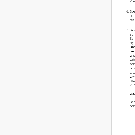
Kos
Spe
odb
rea
Rek
adr
Spr
ręk
umo
umo
w s
wów
prz
ods
zło
wym
tow
kup
ter
wad
Spr
prz