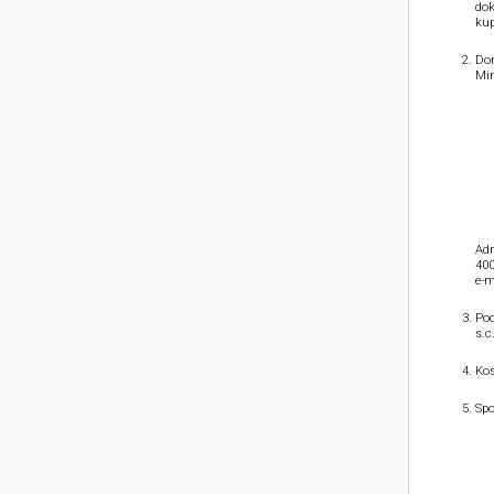
dok
kup
Dom
Min
Adr
400
e-m
Pod
s.c
Kos
Spo