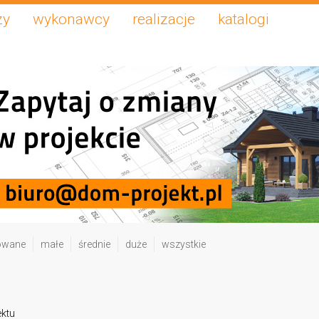
zy
wykonawcy
realizacje
katalogi
owane
małe
średnie
duże
wszystkie
ektu