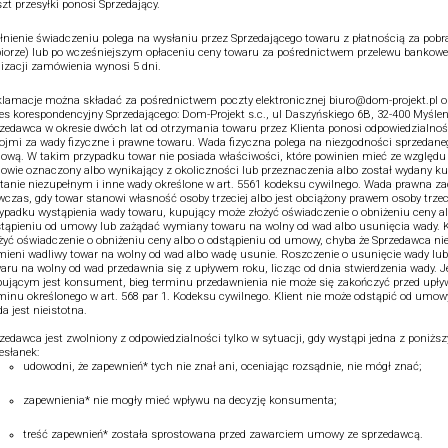
zt przesyłki ponosi Sprzedający.
łnienie świadczeniu polega na wysłaniu przez Sprzedającego towaru z płatnością za pobr
iorze) lub po wcześniejszym opłaceniu ceny towaru za pośrednictwem przelewu bankowe
lizacji zamówienia wynosi 5 dni.
lamacje można składać za pośrednictwem poczty elektronicznej biuro@dom-projekt.pl o
es korespondencyjny Sprzedającego: Dom-Projekt s.c., ul Daszyńskiego 6B, 32-400 Myślen
zedawca w okresie dwóch lat od otrzymania towaru przez Klienta ponosi odpowiedzialnoś
ojmi za wady fizyczne i prawne towaru. Wada fizyczna polega na niezgodności sprzedane
wą. W takim przypadku towar nie posiada właściwości, które powinien mieć ze względu 
wie oznaczony albo wynikający z okoliczności lub przeznaczenia albo został wydany 
tanie niezupełnym i inne wady określone w art. 5561 kodeksu cywilnego. Wada prawna z
czas, gdy towar stanowi własność osoby trzeciej albo jest obciążony prawem osoby trzec
ypadku wystąpienia wady towaru, kupujący może złożyć oświadczenie o obniżeniu ceny a
tąpieniu od umowy lub zażądać wymiany towaru na wolny od wad albo usunięcia wady. K
żyć oświadczenie o obniżeniu ceny albo o odstąpieniu od umowy, chyba że Sprzedawca ni
ieni wadliwy towar na wolny od wad albo wadę usunie. Roszczenie o usunięcie wady lu
aru na wolny od wad przedawnia się z upływem roku, licząc od dnia stwierdzenia wady. Je
ującym jest konsument, bieg terminu przedawnienia nie może się zakończyć przed upł
minu określonego w art. 568 par 1. Kodeksu cywilnego. Klient nie może odstąpić od umowy,
a jest nieistotna.
zedawca jest zwolniony z odpowiedzialności tylko w sytuacji, gdy wystąpi jedna z poniżs
esłanek:
udowodni, że zapewnień* tych nie znał ani, oceniając rozsądnie, nie mógł znać;
zapewnienia* nie mogły mieć wpływu na decyzję konsumenta;
treść zapewnień* została sprostowana przed zawarciem umowy ze sprzedawcą.