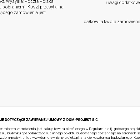
ekt. Wysyłka: Poczta Polska
uwagi dodatkow
za pobraniem). Koszt przesyłki na
ującego zamówienia jest
całkowita kwota zamówieni
JE DOTYCZĄCE ZAWIERANEJ UMOWY Z DOM-PROJEKT S.C.
edmiotem zamówienia jest zakup towaru określonego w Regulaminie tj. gotowego proje
ażu, budynku gospodarczego lub innego obiektu budowlanego dostępnego na stronach s
.dom-projekt.pl lub www.domdrewniany-projekt.pl, a także kosztorysu budowlanego. Kup