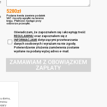
e
5280zł
Podana kwota zawiera podatek
a
VAT i koszty wysyłki na terenie
kraju. Płatność nastąpi przy
odbiorze przesyłki.
Oświadczam, że zapoznałem się i akceptuję treść
REGULAMINU
oraz zapoznałem się z
INFORMACJAMI
dotyczącymi przetwarzania
danych osobowych i wyrażam na nie zgodę.
Potwierdzenie złożenia zamówienia zostanie
wysłane na podany wyżej adres e-mail.
ZAMAWIAM Z OBOWIĄZKIEM
ZAPŁATY
ktu domu,
erwisu
ujący