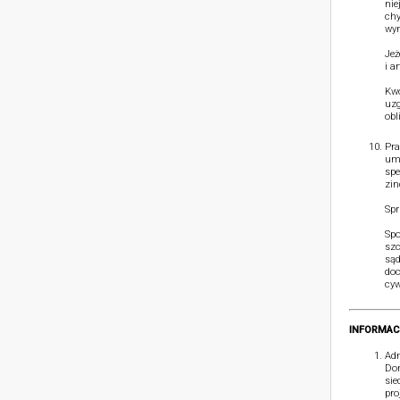
nie
chy
wym
Jeż
i a
Kwo
uzg
obl
Pra
umó
spe
zin
Spr
Spo
szc
sąd
doc
cyw
INFORMAC
Adm
Dom
sie
pro