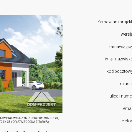
Zamawiam projekt
wersj
zamawiając
imię i nazwisk
kod pocztow
miast
ulica i nume
emai
SŁAW PIWOWARCZYK, ZOFIA PIWOWARCZYK,
telefo
272 34 35 (OPŁATA ZGODNA Z TARYFĄ