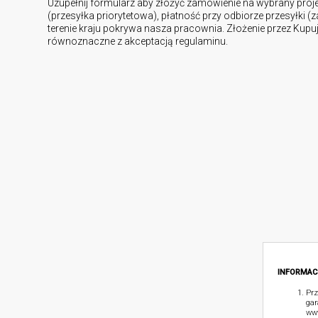
Uzupełnij formularz aby złożyć zamówienie na wybrany proj
(przesyłka priorytetowa), płatność przy odbiorze przesyłki (
terenie kraju pokrywa nasza pracownia. Złożenie przez Kup
równoznaczne z akceptacją regulaminu.
INFORMAC
Prz
gar
www