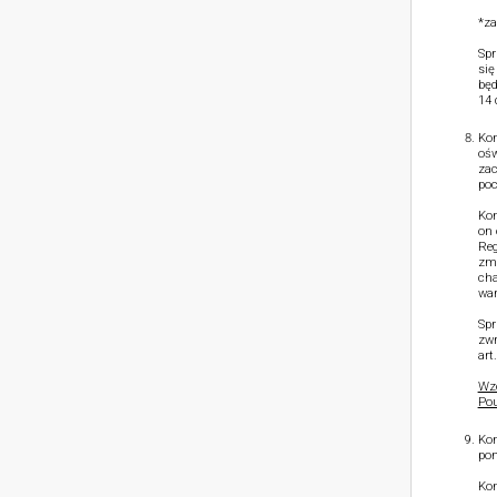
*za
Spr
się
będ
14 
Kon
ośw
zac
poc
Kon
on 
Reg
zmn
cha
war
Spr
zwr
art
Wzó
Pou
Kon
pon
Kon