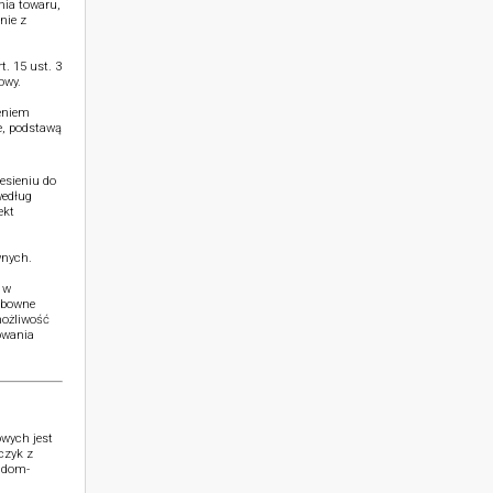
nia towaru,
nie z
. 15 ust. 3
owy.
ieniem
e, podstawą
esieniu do
według
ekt
wnych.
 w
ubowne
możliwość
owania
wych jest
czyk z
o@dom-