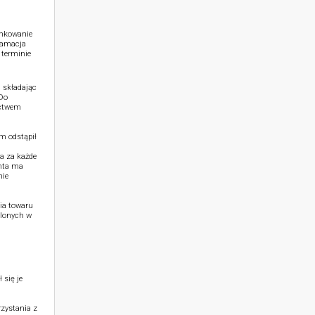
unkowanie
klamacja
 terminie
 składając
 Do
ictwem
m odstąpił
a za każde
nta ma
nie
ia towaru
ślonych w
 się je
zystania z