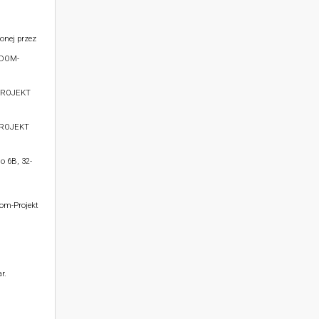
onej przez
 DOM-
PROJEKT
PROJEKT
o 6B, 32-
Dom-Projekt
r.