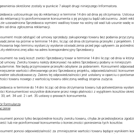
pewnienia określone zostały w punkcie 7 akapit drugi niniejszego Informatora.
zedawca ustosunkuje się do reklamacji w terminie 14 dni od dnia jej otrzymania. Ustos
 do reklamacji to poinformowanie konsumenta o jej przyjęciu bądź odrzuceniu. Jeżeli re
zie uzasadniona Sprzedawca wymieni wadliwy towar na wolny od wad lub usunie wadę w
dni od dnia zgłoszenia reklamacji.
sument może odstąpić od umowy sprzedaży zakupionego towaru bez podania przyczyny,
iadczenie na piśmie w terminie 14 dni, licząc od dnia otrzymania przesyłki z projektem.
howania tego terminu wystarczy wysłanie oświadczenia przed jego upływem za pośredn
zty elektronicznej albo na adres korespondencyjny Sprzedawcy.
sument na swój koszt zwróci Sprzedawcy towar w terminie 14 dni licząc od dnia w który
od umowy. Zwrotu towaru należy dokonywać na adres Sprzedawcy podany w niniejszym
ulaminie. Nie będą przyjmowane przesyłki odsyłane za pobraniem. Konsument odpowiad
iejszenie wartości oferowanego przez Sprzedawcę projektu, odpowiedzialność konsume
rakter odszkodowawczy. Zakres tej odpowiedzialności jest ustalany w oparciu o porówna
tości towaru nowego z wartością towaru obliczoną według stopnia zużycia.
zedawca w terminie do 14 dni licząc od dnia otrzymania towaru lub potwierdzenia wysłan
óci Konsumentowi wszystkie dokonane przez niego płatności z wyjątkiem kosztów okre
. 33, art. 34 ust. 2 i art. 35 ustawy o prawach konsumenta.
r formularza
czenie
sument ponosi tylko bezpośrednie koszty zwrotu towaru, chyba że przedsiębiorca zgodził
ieść lub nie poinformował konsumenta o konieczności poniesienia tych kosztów.
sument ponosi odpowiedzialność za zmniejszenie wartości towaru będące wynikiem kor