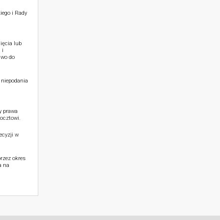
iego i Rady
ięcia lub
 i
awo do
 niepodania
y prawa
ocztowi.
cyzji w
rzez okres
a na