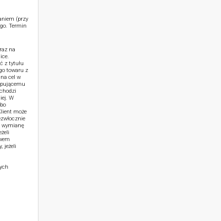
aniem (przy
go. Termin
raz na
ice.
ć z tytułu
go towaru z
na cel w
kupującemu
achodzi
iej. W
lbo
lient może
ezwłocznie
b wymianę
żeli
ywem
 jeżeli
zych