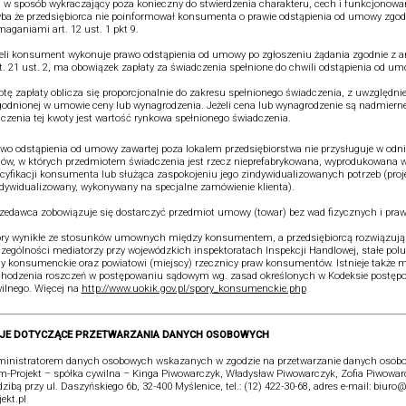
j w sposób wykraczający poza konieczny do stwierdzenia charakteru, cech i funkcjonowa
ba że przedsiębiorca nie poinformował konsumenta o prawie odstąpienia od umowy zgod
aganiami art. 12 ust. 1 pkt 9.
eli konsument wykonuje prawo odstąpienia od umowy po zgłoszeniu żądania zgodnie z art
rt. 21 ust. 2, ma obowiązek zapłaty za świadczenia spełnione do chwili odstąpienia od um
tę zapłaty oblicza się proporcjonalnie do zakresu spełnionego świadczenia, z uwzględn
odnionej w umowie ceny lub wynagrodzenia. Jeżeli cena lub wynagrodzenie są nadmiern
iczenia tej kwoty jest wartość rynkowa spełnionego świadczenia.
wo odstąpienia od umowy zawartej poza lokalem przedsiębiorstwa nie przysługuje w odni
w, w których przedmiotem świadczenia jest rzecz nieprefabrykowana, wyprodukowana 
cyfikacji konsumenta lub służąca zaspokojeniu jego zindywidualizowanych potrzeb (proj
dywidualizowany, wykonywany na specjalne zamówienie klienta).
zedawca zobowiązuje się dostarczyć przedmiot umowy (towar) bez wad fizycznych i pra
ry wynikłe ze stosunków umownych między konsumentem, a przedsiębiorcą rozwiązują
zególności mediatorzy przy wojewódzkich inspektoratach Inspekcji Handlowej, stałe pol
y konsumenckie oraz powiatowi (miejscy) rzecznicy praw konsumentów. Istnieje także 
hodzenia roszczeń w postępowaniu sądowym wg. zasad określonych w Kodeksie postęp
ilnego. Więcej na
http://www.uokik.gov.pl/spory_konsumenckie.php
JE DOTYCZĄCE PRZETWARZANIA DANYCH OSOBOWYCH
inistratorem danych osobowych wskazanych w zgodzie na przetwarzanie danych osobo
-Projekt – spółka cywilna – Kinga Piwowarczyk, Władysław Piwowarczyk, Zofia Piwowar
dzibą przy ul. Daszyńskiego 6b, 32-400 Myślenice, tel.: (12) 422-30-68, adres e-mail: biur
jekt.pl