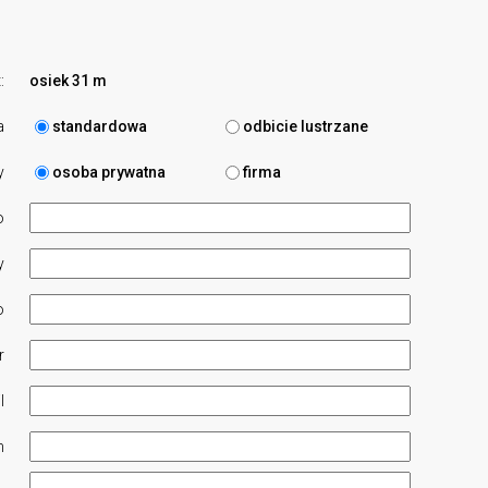
:
osiek 31 m
a
standardowa
odbicie lustrzane
y
osoba prywatna
firma
o
y
o
r
l
n