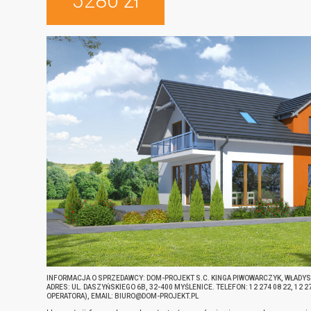
5280 zł
INFORMACJA O SPRZEDAWCY: DOM-PROJEKT S.C. KINGA PIWOWARCZYK, WŁADY
ADRES: UL. DASZYŃSKIEGO 6B, 32-400 MYŚLENICE. TELEFON: 12 274 08 22, 12 
OPERATORA), EMAIL: BIURO@DOM-PROJEKT.PL