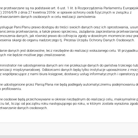
e przetwarzane są na podstawie art. 6 ust. 1 lit. b Rozporządzenia Parlamentu Europejsk
) 2016/679 z dnia 27 kwietnia 2016r. w sprawie ochrony osób fizycznych w związku z
etwarzaniem danych osobowych w celu realizacji zamówienia
ysługuje Pani/Panu prawo dostępu do treści swoich danych oraz ich sprostowania, usun
aniczenia przetwarzania, a także prawo sprzeciwu, zażądania zaprzestania przetwarzania
enoszenia danych, jak również prawo do cofnięcia zgody w dowolnym momencie oraz pr
esienia skargi do organu nadzorczego tj. Prezesa Urzędu Ochrony Danych Osobowych.
anie danych jest dobrowolne, lecz niezbędne do realizacji wskazanego celu. W przypadku
ych nie będzie możliwe jego zrealizowanie.
inistrator nie udostępnienia danych ani nie przekazuje danych do państwa trzeciego lub
anizacji międzynarodowej. Odbiorcami danych będą tylko instytucje upoważnione z moc
z współpracujące z nami biura księgowe, dostawcy usług informatycznych i operatorzy p
e udostępnione przez Panią/Pana nie będą podlegały automatycznemu podejmowaniu de
 profilowaniu.
e osobowe będą przechowywane w okresie niezbędnym do realizacji celu, maksymalnie p
ciu lat, licząc od początku roku następującego po roku, w którym została wyrażona zgod
etwarzanie danych osobowych.