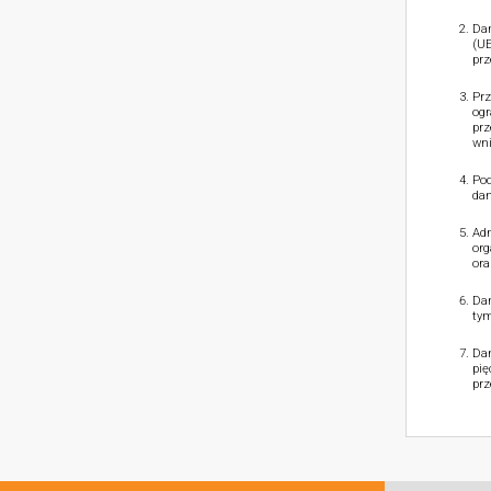
Dan
(UE
prz
Prz
ogr
prz
wni
Pod
dan
Adm
org
ora
Dan
tym
Dan
pię
prz