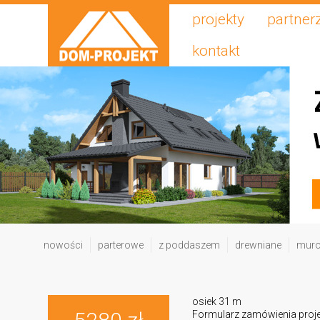
projekty
partner
kontakt
nowości
parterowe
z poddaszem
drewniane
mur
osiek 31 m
Formularz zamówienia proj