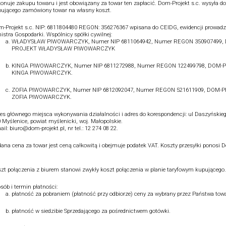
onuje zakupu towaru i jest obowiązany za towar ten zapłacić. Dom-Projekt s.c. wysyła do
ującego zamówiony towar na własny koszt.
-Projekt s.c. NIP: 6811804480 REGON: 356276367 wpisana do CEIDG, ewidencji prowadz
istra Gospodarki. Wspólnicy spółki cywilnej:
WŁADYSŁAW PIWOWARCZYK, Numer NIP 6811064942, Numer REGON 350907499,
PROJEKT WŁADYSŁAW PIWOWARCZYK
KINGA PIWOWARCZYK, Numer NIP 6811272988, Numer REGON 122499798, DOM-
KINGA PIWOWARCZYK.
ZOFIA PIWOWARCZYK, Numer NIP 6812092047, Numer REGON 521611909, DOM-
ZOFIA PIWOWARCZYK.
es głównego miejsca wykonywania działalności i adres do korespondencji: ul Daszyńskieg
 Myślenice, powiat myślenicki, woj. Małopolskie.
ail: biuro@dom-projekt.pl, nr tel.: 12 274 08 22.
ana cena za towar jest ceną całkowitą i obejmuje podatek VAT. Koszty przesyłki ponosi 
.
zt połączenia z biurem stanowi zwykły koszt połączenia w planie taryfowym kupującego.
sób i termin płatności:
płatność za pobraniem (płatność przy odbiorze) ceny za wybrany przez Państwa towa
płatność w siedzibie Sprzedającego za pośrednictwem gotówki.