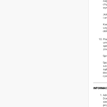
nie
chy
wym
Jeż
i a
Kwo
uzg
obl
Pra
umó
spe
zin
Spr
Spo
szc
sąd
doc
cyw
INFORMAC
Adm
Dom
sie
pro