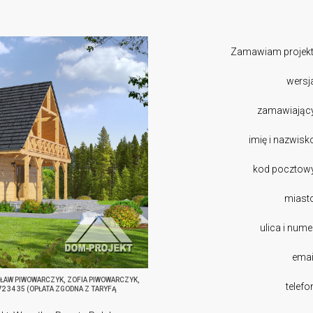
Zamawiam projekt
wersj
zamawiając
imię i nazwisk
kod pocztow
miast
ulica i nume
emai
SŁAW PIWOWARCZYK, ZOFIA PIWOWARCZYK,
telefo
272 34 35 (OPŁATA ZGODNA Z TARYFĄ