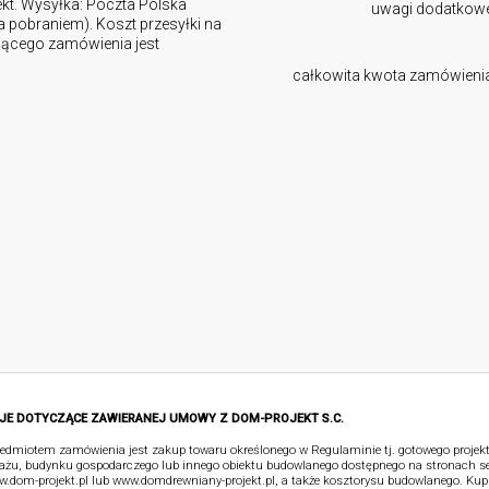
ekt. Wysyłka: Poczta Polska
uwagi dodatkow
za pobraniem). Koszt przesyłki na
ującego zamówienia jest
całkowita kwota zamówieni
JE DOTYCZĄCE ZAWIERANEJ UMOWY Z DOM-PROJEKT S.C.
edmiotem zamówienia jest zakup towaru określonego w Regulaminie tj. gotowego proje
ażu, budynku gospodarczego lub innego obiektu budowlanego dostępnego na stronach s
.dom-projekt.pl lub www.domdrewniany-projekt.pl, a także kosztorysu budowlanego. Kup