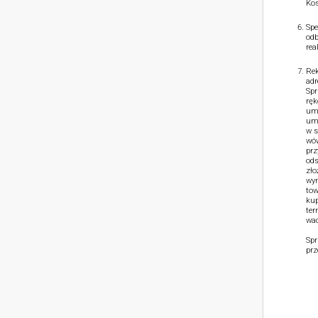
Kos
Spe
odb
rea
Rek
adr
Spr
ręk
umo
umo
w s
wów
prz
ods
zło
wym
tow
kup
ter
wad
Spr
prz