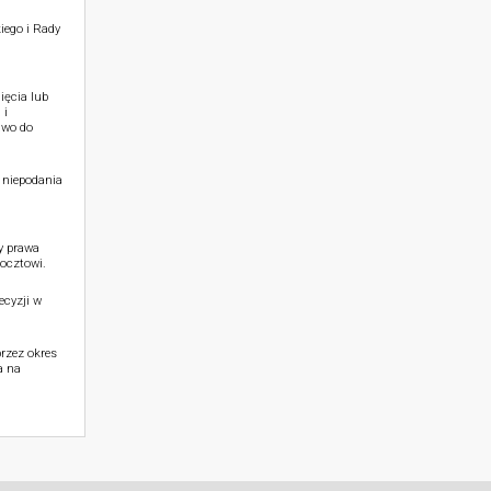
iego i Rady
ięcia lub
 i
awo do
 niepodania
y prawa
ocztowi.
cyzji w
rzez okres
a na