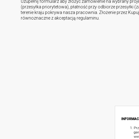
Uzupełnij formularz aby złożyć zamówienie na wybrany proj
(przesyłka priorytetowa), płatność przy odbiorze przesyłki (
terenie kraju pokrywa nasza pracownia. Złożenie przez Kup
równoznaczne z akceptacją regulaminu.
INFORMAC
Prz
gar
www