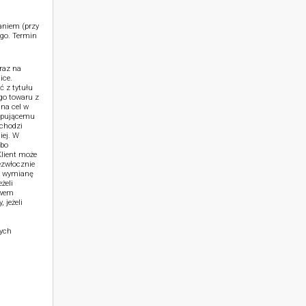
aniem (przy
go. Termin
raz na
ice.
ć z tytułu
go towaru z
na cel w
kupującemu
achodzi
iej. W
lbo
lient może
ezwłocznie
b wymianę
żeli
ywem
 jeżeli
zych