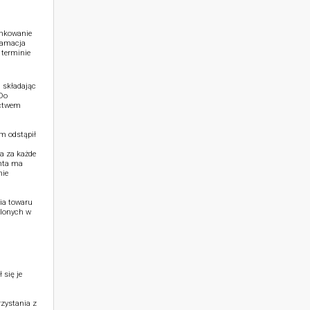
unkowanie
klamacja
 terminie
 składając
 Do
ictwem
m odstąpił
a za każde
nta ma
nie
ia towaru
ślonych w
 się je
zystania z