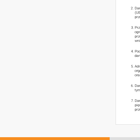
Dan
(UE
prz
Prz
ogr
prz
wni
Pod
dan
Adm
org
ora
Dan
tym
Dan
pię
prz