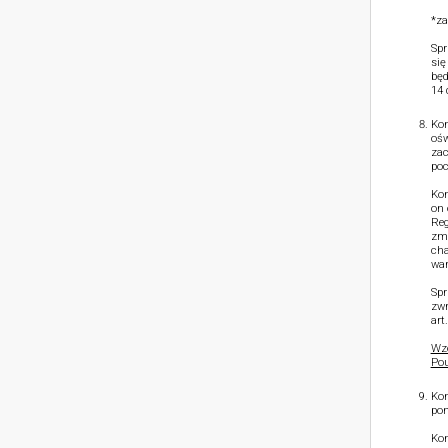
*za
Spr
się
będ
14 
Kon
ośw
zac
poc
Kon
on 
Reg
zmn
cha
war
Spr
zwr
art
Wzó
Pou
Kon
pon
Kon