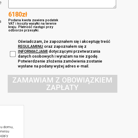
e
6180zł
Podana kwota zawiera podatek
a
VAT i koszty wysyłki na terenie
kraju. Płatność nastąpi przy
odbiorze przesyłki.
Oświadczam, że zapoznałem się i akceptuję treść
REGULAMINU
oraz zapoznałem się z
INFORMACJAMI
dotyczącymi przetwarzania
danych osobowych i wyrażam na nie zgodę.
Potwierdzenie złożenia zamówienia zostanie
wysłane na podany wyżej adres e-mail.
ZAMAWIAM Z OBOWIĄZKIEM
ZAPŁATY
ktu domu,
erwisu
ujący