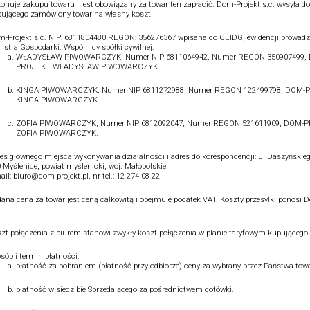
onuje zakupu towaru i jest obowiązany za towar ten zapłacić. Dom-Projekt s.c. wysyła do
ującego zamówiony towar na własny koszt.
-Projekt s.c. NIP: 6811804480 REGON: 356276367 wpisana do CEIDG, ewidencji prowadz
istra Gospodarki. Wspólnicy spółki cywilnej:
WŁADYSŁAW PIWOWARCZYK, Numer NIP 6811064942, Numer REGON 350907499,
PROJEKT WŁADYSŁAW PIWOWARCZYK
KINGA PIWOWARCZYK, Numer NIP 6811272988, Numer REGON 122499798, DOM-
KINGA PIWOWARCZYK.
ZOFIA PIWOWARCZYK, Numer NIP 6812092047, Numer REGON 521611909, DOM-
ZOFIA PIWOWARCZYK.
es głównego miejsca wykonywania działalności i adres do korespondencji: ul Daszyńskieg
 Myślenice, powiat myślenicki, woj. Małopolskie.
ail: biuro@dom-projekt.pl, nr tel.: 12 274 08 22.
ana cena za towar jest ceną całkowitą i obejmuje podatek VAT. Koszty przesyłki ponosi 
.
zt połączenia z biurem stanowi zwykły koszt połączenia w planie taryfowym kupującego.
sób i termin płatności:
płatność za pobraniem (płatność przy odbiorze) ceny za wybrany przez Państwa towa
płatność w siedzibie Sprzedającego za pośrednictwem gotówki.