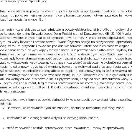
zt przesyłki ponosi Sprzedający.
łnienie świadczeniu polega na wysłaniu przez Sprzedającego towaru z płatnością za pobr
iorze) lub po wcześniejszym opłaceniu ceny towaru za pośrednictwem przelewu bankowe
lizacji zamówienia wynosi 5 dni.
lamacje można składać za pośrednictwem poczty elektronicznej biuro@dom-projekt.pl o
es korespondencyjny Sprzedającego: Dom-Projekt s.c., ul Daszyńskiego 6B, 32-400 Myślen
zedawca w okresie dwóch lat od otrzymania towaru przez Klienta ponosi odpowiedzialnoś
ojmi za wady fizyczne i prawne towaru. Wada fizyczna polega na niezgodności sprzedane
wą. W takim przypadku towar nie posiada właściwości, które powinien mieć ze względu 
wie oznaczony albo wynikający z okoliczności lub przeznaczenia albo został wydany 
tanie niezupełnym i inne wady określone w art. 5561 kodeksu cywilnego. Wada prawna z
czas, gdy towar stanowi własność osoby trzeciej albo jest obciążony prawem osoby trzec
ypadku wystąpienia wady towaru, kupujący może złożyć oświadczenie o obniżeniu ceny a
tąpieniu od umowy lub zażądać wymiany towaru na wolny od wad albo usunięcia wady. K
żyć oświadczenie o obniżeniu ceny albo o odstąpieniu od umowy, chyba że Sprzedawca ni
ieni wadliwy towar na wolny od wad albo wadę usunie. Roszczenie o usunięcie wady lu
aru na wolny od wad przedawnia się z upływem roku, licząc od dnia stwierdzenia wady. Je
ującym jest konsument, bieg terminu przedawnienia nie może się zakończyć przed upł
minu określonego w art. 568 par 1. Kodeksu cywilnego. Klient nie może odstąpić od umowy,
a jest nieistotna.
zedawca jest zwolniony z odpowiedzialności tylko w sytuacji, gdy wystąpi jedna z poniżs
esłanek:
udowodni, że zapewnień* tych nie znał ani, oceniając rozsądnie, nie mógł znać;
zapewnienia* nie mogły mieć wpływu na decyzję konsumenta;
treść zapewnień* została sprostowana przed zawarciem umowy ze sprzedawcą.