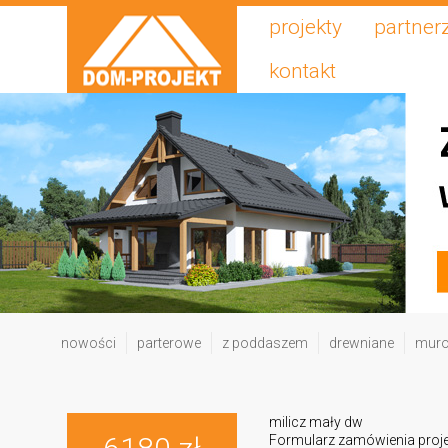
projekty
partner
kontakt
nowości
parterowe
z poddaszem
drewniane
mur
milicz mały dw
Formularz zamówienia proj