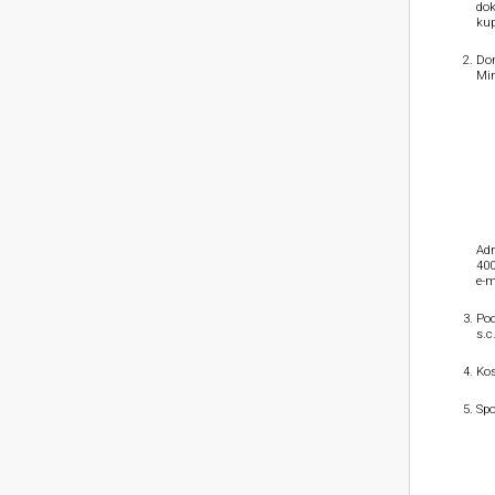
dok
kup
Dom
Min
Adr
400
e-m
Pod
s.c
Kos
Spo