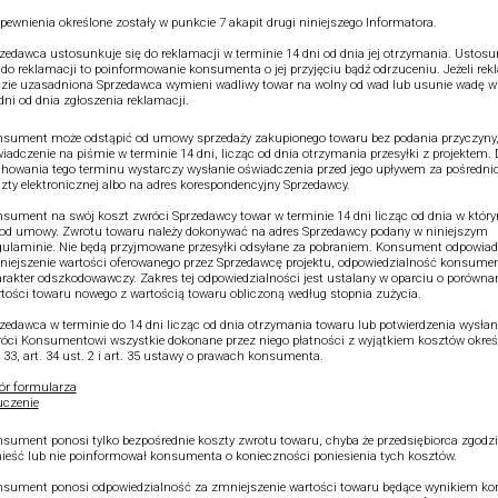
pewnienia określone zostały w punkcie 7 akapit drugi niniejszego Informatora.
zedawca ustosunkuje się do reklamacji w terminie 14 dni od dnia jej otrzymania. Ustos
 do reklamacji to poinformowanie konsumenta o jej przyjęciu bądź odrzuceniu. Jeżeli re
zie uzasadniona Sprzedawca wymieni wadliwy towar na wolny od wad lub usunie wadę w
dni od dnia zgłoszenia reklamacji.
sument może odstąpić od umowy sprzedaży zakupionego towaru bez podania przyczyny,
iadczenie na piśmie w terminie 14 dni, licząc od dnia otrzymania przesyłki z projektem.
howania tego terminu wystarczy wysłanie oświadczenia przed jego upływem za pośredn
zty elektronicznej albo na adres korespondencyjny Sprzedawcy.
sument na swój koszt zwróci Sprzedawcy towar w terminie 14 dni licząc od dnia w który
od umowy. Zwrotu towaru należy dokonywać na adres Sprzedawcy podany w niniejszym
ulaminie. Nie będą przyjmowane przesyłki odsyłane za pobraniem. Konsument odpowiad
iejszenie wartości oferowanego przez Sprzedawcę projektu, odpowiedzialność konsume
rakter odszkodowawczy. Zakres tej odpowiedzialności jest ustalany w oparciu o porówna
tości towaru nowego z wartością towaru obliczoną według stopnia zużycia.
zedawca w terminie do 14 dni licząc od dnia otrzymania towaru lub potwierdzenia wysłan
óci Konsumentowi wszystkie dokonane przez niego płatności z wyjątkiem kosztów okre
. 33, art. 34 ust. 2 i art. 35 ustawy o prawach konsumenta.
r formularza
czenie
sument ponosi tylko bezpośrednie koszty zwrotu towaru, chyba że przedsiębiorca zgodził
ieść lub nie poinformował konsumenta o konieczności poniesienia tych kosztów.
sument ponosi odpowiedzialność za zmniejszenie wartości towaru będące wynikiem kor