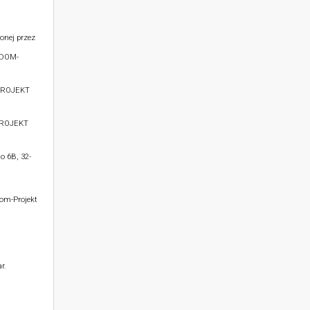
onej przez
 DOM-
PROJEKT
PROJEKT
o 6B, 32-
Dom-Projekt
r.