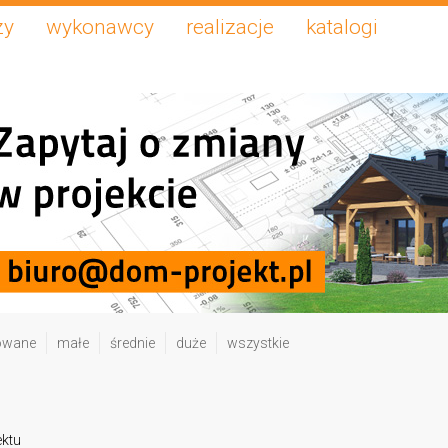
zy
wykonawcy
realizacje
katalogi
owane
małe
średnie
duże
wszystkie
ektu