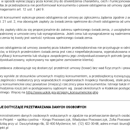
j w sposób wykraczający poza konieczny do stwierdzenia charakteru, cech i funkcjonowa
ba że przedsiębiorca nie poinformował konsumenta o prawie odstąpienia od umowy zgod
aganiami art. 12 ust. 1 pkt 9.
eli konsument wykonuje prawo odstąpienia od umowy po zgłoszeniu żądania zgodnie z art
rt. 21 ust. 2, ma obowiązek zapłaty za świadczenia spełnione do chwili odstąpienia od um
tę zapłaty oblicza się proporcjonalnie do zakresu spełnionego świadczenia, z uwzględn
odnionej w umowie ceny lub wynagrodzenia. Jeżeli cena lub wynagrodzenie są nadmiern
iczenia tej kwoty jest wartość rynkowa spełnionego świadczenia.
wo odstąpienia od umowy zawartej poza lokalem przedsiębiorstwa nie przysługuje w odni
w, w których przedmiotem świadczenia jest rzecz nieprefabrykowana, wyprodukowana 
cyfikacji konsumenta lub służąca zaspokojeniu jego zindywidualizowanych potrzeb (proj
dywidualizowany, wykonywany na specjalne zamówienie klienta).
zedawca zobowiązuje się dostarczyć przedmiot umowy (towar) bez wad fizycznych i pra
ry wynikłe ze stosunków umownych między konsumentem, a przedsiębiorcą rozwiązują
zególności mediatorzy przy wojewódzkich inspektoratach Inspekcji Handlowej, stałe pol
y konsumenckie oraz powiatowi (miejscy) rzecznicy praw konsumentów. Istnieje także 
hodzenia roszczeń w postępowaniu sądowym wg. zasad określonych w Kodeksie postęp
ilnego. Więcej na
http://www.uokik.gov.pl/spory_konsumenckie.php
JE DOTYCZĄCE PRZETWARZANIA DANYCH OSOBOWYCH
inistratorem danych osobowych wskazanych w zgodzie na przetwarzanie danych osobo
-Projekt – spółka cywilna – Kinga Piwowarczyk, Władysław Piwowarczyk, Zofia Piwowar
dzibą przy ul. Daszyńskiego 6b, 32-400 Myślenice, tel.: (12) 422-30-68, adres e-mail: biur
jekt.pl