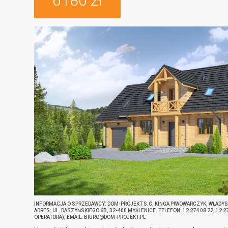
6180 zł
INFORMACJA O SPRZEDAWCY: DOM-PROJEKT S.C. KINGA PIWOWARCZYK, WŁADY
ADRES: UL. DASZYŃSKIEGO 6B, 32-400 MYŚLENICE. TELEFON: 12 274 08 22, 12 
OPERATORA), EMAIL: BIURO@DOM-PROJEKT.PL