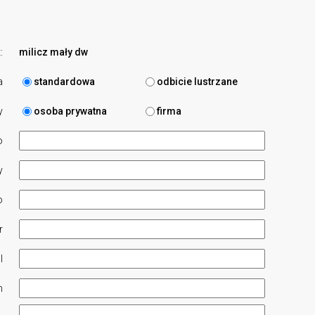
:
milicz mały dw
a
standardowa
odbicie lustrzane
y
osoba prywatna
firma
o
y
o
r
l
n