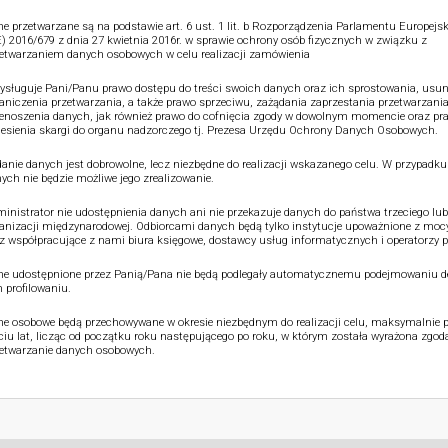
e przetwarzane są na podstawie art. 6 ust. 1 lit. b Rozporządzenia Parlamentu Europejsk
) 2016/679 z dnia 27 kwietnia 2016r. w sprawie ochrony osób fizycznych w związku z
etwarzaniem danych osobowych w celu realizacji zamówienia
ysługuje Pani/Panu prawo dostępu do treści swoich danych oraz ich sprostowania, usun
aniczenia przetwarzania, a także prawo sprzeciwu, zażądania zaprzestania przetwarzania
enoszenia danych, jak również prawo do cofnięcia zgody w dowolnym momencie oraz pr
esienia skargi do organu nadzorczego tj. Prezesa Urzędu Ochrony Danych Osobowych.
anie danych jest dobrowolne, lecz niezbędne do realizacji wskazanego celu. W przypadku
ych nie będzie możliwe jego zrealizowanie.
inistrator nie udostępnienia danych ani nie przekazuje danych do państwa trzeciego lub
anizacji międzynarodowej. Odbiorcami danych będą tylko instytucje upoważnione z moc
z współpracujące z nami biura księgowe, dostawcy usług informatycznych i operatorzy p
e udostępnione przez Panią/Pana nie będą podlegały automatycznemu podejmowaniu de
 profilowaniu.
e osobowe będą przechowywane w okresie niezbędnym do realizacji celu, maksymalnie p
ciu lat, licząc od początku roku następującego po roku, w którym została wyrażona zgod
etwarzanie danych osobowych.