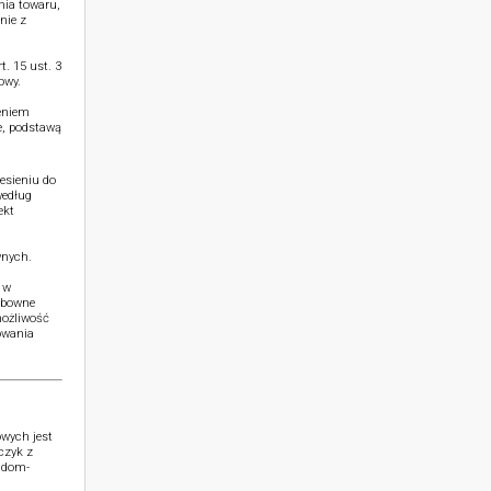
nia towaru,
nie z
. 15 ust. 3
owy.
ieniem
e, podstawą
esieniu do
według
ekt
wnych.
 w
ubowne
możliwość
owania
wych jest
czyk z
o@dom-