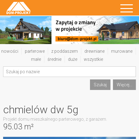
nowości
parterowe
z poddaszem
drewniane
murowane
małe
średnie
duże
wszystkie
Szukaj
Więcej...
chmielów dw 5g
Projekt domu mieszkalnego parterowego, z garażem.
95.03 m²