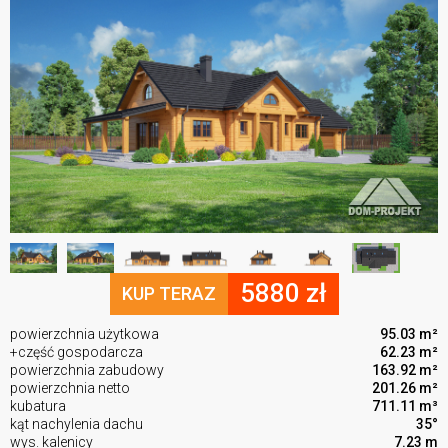
5880 zł
KUP TERAZ
powierzchnia użytkowa
95.03 m²
+część gospodarcza
62.23 m²
powierzchnia zabudowy
163.92 m²
powierzchnia netto
201.26 m²
kubatura
711.11 m³
kąt nachylenia dachu
35°
wys. kalenicy
7.23 m