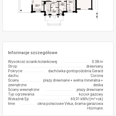
Informacje szczegółowe
Wysokość ścianki kolankowej:
0.38 m
Strop:
drewniany
Pokrycie
dachówka gontopodobna Gerard
dachu:
Corona
Ściany
płazy drewniane + wełna mineralna +
zewnętrzne:
deska
Ściany wewnętrzne:
płazy drewniane
Typ ogrzewania:
kocioł gazowy
Wskaźnik Ep:
69,91 kWh/(m²·rok)
Inne:
okna połaciowe Velux, brama garażowa
Hörmann