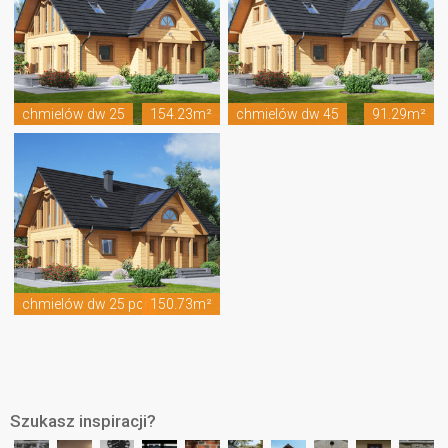
chmielów dw 25
154.23m²
chmielów dw 45
91.29m²
chmielów dw 25 pcr
150.73m²
Szukasz inspiracji?