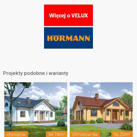
Projekty podobne i warianty
chmielów
94.74m²
chmielów dw
95.25m²