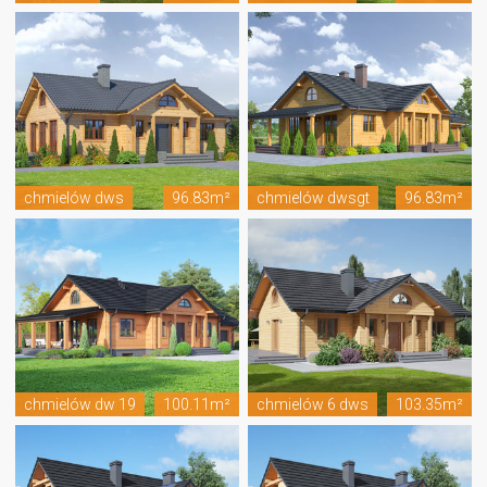
chmielów dws
96.83m²
chmielów dwsgt
96.83m²
chmielów dw 19
100.11m²
chmielów 6 dws
103.35m²