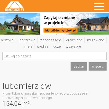
nowości
parterowe
z poddaszem
drewniane
murowane
małe
średnie
duże
wszystkie
Szukaj
Więcej...
lubomierz dw
Projekt domu mieszkalnego parterowego, z poddaszem
mieszkalnym, podpiwniczonego.
154.04 m²