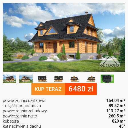
6480 zł
KUP TERAZ
powierzchnia użytkowa
154.04 m²
+część gospodarcza
89.52 m²
powierzchnia zabudowy
113.27 m²
powierzchnia netto
260.5 m²
kubatura
820 m³
kąt nachylenia dachu
45°