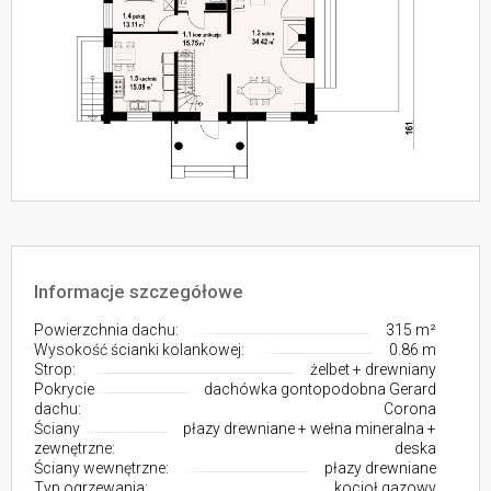
Informacje szczegółowe
Powierzchnia dachu:
315 m²
Wysokość ścianki kolankowej:
0.86 m
Strop:
żelbet + drewniany
Pokrycie
dachówka gontopodobna Gerard
dachu:
Corona
Ściany
płazy drewniane + wełna mineralna +
zewnętrzne:
deska
Ściany wewnętrzne:
płazy drewniane
Typ ogrzewania:
kocioł gazowy