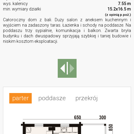
wys. kalenicy
7.55 m
min. wymiary działki
15.2x16.5 m
(z opinią p.poż.)
Całoroczny dom z bali. Duży salon z aneksem kuchennym i
wyjściem na zadaszony taras. Łazienka i schody na poddasze. Na
poddaszu trzy sypialnie, komunikacja i balkon. Zwarta bryła
budynku i dach dwuspadowy sprzyjają szybkiej i taniej budowie i
niskim kosztom eksploatacji.
parter
poddasze
przekrój