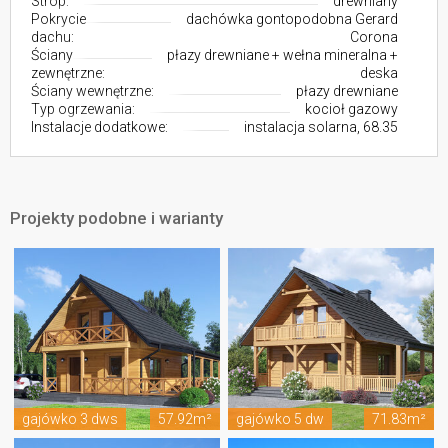
Strop:
drewniany
Pokrycie
dachówka gontopodobna Gerard
dachu:
Corona
Ściany
płazy drewniane + wełna mineralna +
zewnętrzne:
deska
Ściany wewnętrzne:
płazy drewniane
Typ ogrzewania:
kocioł gazowy
Instalacje dodatkowe:
instalacja solarna, 68.35
Projekty podobne i warianty
gajówko 3 dws
57.92m²
gajówko 5 dw
71.83m²