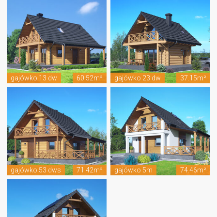
gajówko 13 dw
60.52m²
gajówko 23 dw
37.15m²
gajówko 53 dws
71.42m²
gajówko 5m
74.46m²