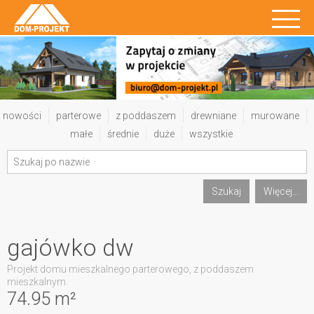
nowości
parterowe
z poddaszem
drewniane
murowane
małe
średnie
duże
wszystkie
Szukaj
Więcej...
gajówko dw
Projekt domu mieszkalnego parterowego, z poddaszem
mieszkalnym.
74.95 m²