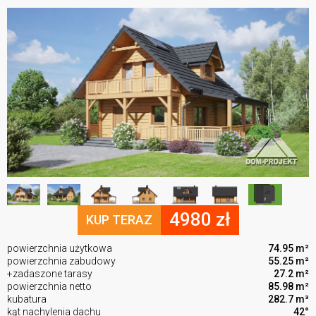
4980 zł
KUP TERAZ
powierzchnia użytkowa
74.95 m²
powierzchnia zabudowy
55.25 m²
+zadaszone tarasy
27.2 m²
powierzchnia netto
85.98 m²
kubatura
282.7 m³
kąt nachylenia dachu
42°