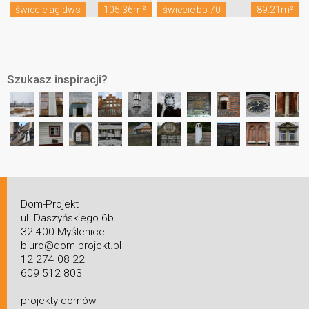
świecie ag dws
105.36m²
świecie bb 70
89.21m²
Szukasz inspiracji?
Dom-Projekt
ul. Daszyńskiego 6b
32-400 Myślenice
biuro@dom-projekt.pl
12 274 08 22
609 512 803
projekty domów