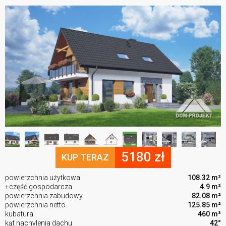
5180 zł
KUP TERAZ
powierzchnia użytkowa
108.32 m²
+część gospodarcza
4.9 m²
powierzchnia zabudowy
82.08 m²
powierzchnia netto
125.85 m²
kubatura
460 m³
kąt nachylenia dachu
42°