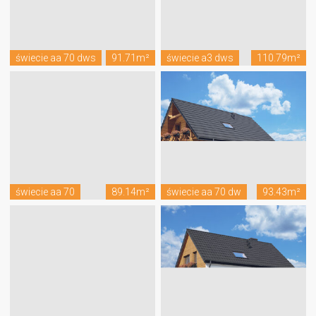
świecie aa 70 dws
91.71m²
świecie a3 dws
110.79m²
świecie aa 70
89.14m²
świecie aa 70 dw
93.43m²