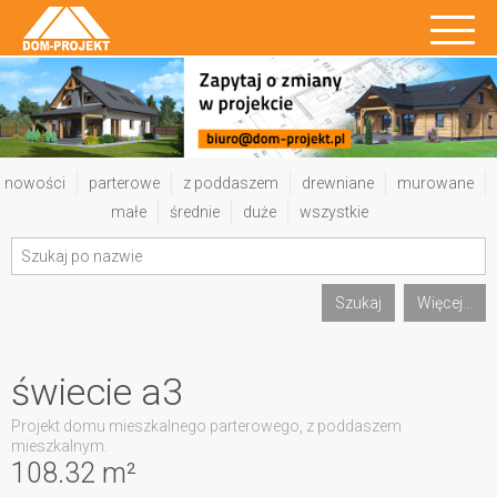
nowości
parterowe
z poddaszem
drewniane
murowane
małe
średnie
duże
wszystkie
Szukaj
Więcej...
świecie a3
Projekt domu mieszkalnego parterowego, z poddaszem
mieszkalnym.
108.32 m²