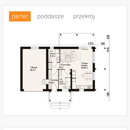
parter
poddasze
przekrój