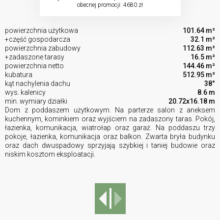
obecnej promocji: 4680 zł
powierzchnia użytkowa
101.64 m²
+część gospodarcza
32.1 m²
powierzchnia zabudowy
112.63 m²
+zadaszone tarasy
16.5 m²
powierzchnia netto
144.46 m²
kubatura
512.95 m³
kąt nachylenia dachu
38°
wys. kalenicy
8.6 m
min. wymiary działki
20.72x16.18 m
Dom z poddaszem użytkowym. Na parterze salon z aneksem
kuchennym, kominkiem oraz wyjściem na zadaszony taras. Pokój,
łazienka, komunikacja, wiatrołap oraz garaż. Na poddaszu trzy
pokoje, łazienka, komunikacja oraz balkon. Zwarta bryła budynku
oraz dach dwuspadowy sprzyjają szybkiej i taniej budowie oraz
niskim kosztom eksploatacji.