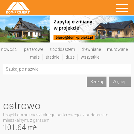
nowości
parterowe
z poddaszem
drewniane
murowane
małe
średnie
duże
wszystkie
Szukaj
Więcej...
ostrowo
Projekt domu mieszkalnego parterowego, z poddaszem
mieszkalnym, z garażem.
101.64 m²