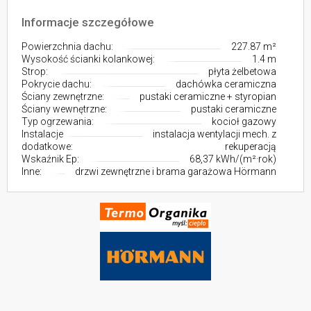
Informacje szczegółowe
Powierzchnia dachu:
227.87 m²
Wysokość ścianki kolankowej:
1.4 m
Strop:
płyta żelbetowa
Pokrycie dachu:
dachówka ceramiczna
Ściany zewnętrzne:
pustaki ceramiczne + styropian
Ściany wewnętrzne:
pustaki ceramiczne
Typ ogrzewania:
kocioł gazowy
Instalacje
instalacja wentylacji mech. z
dodatkowe:
rekuperacją
Wskaźnik Ep:
68,37 kWh/(m²·rok)
Inne:
drzwi zewnętrzne i brama garażowa Hörmann