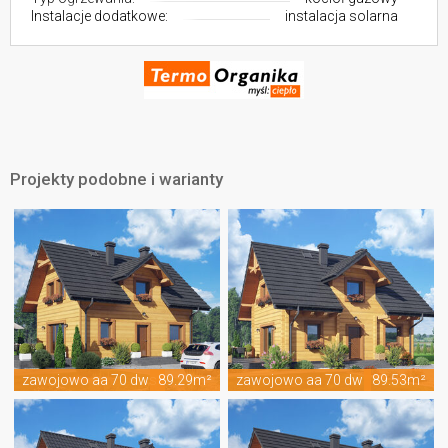
Instalacje dodatkowe:
instalacja solarna
Projekty podobne i warianty
zawojowo aa 70 dws
89.29m²
zawojowo aa 70 dw
89.53m²