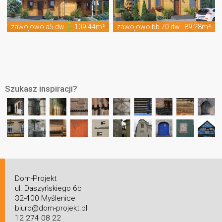
zawojowo a5 dw
109.44m²
zawojowo bb 70 dws
89.28m²
Szukasz inspiracji?
Dom-Projekt
ul. Daszyńskiego 6b
32-400 Myślenice
biuro@dom-projekt.pl
12 274 08 22