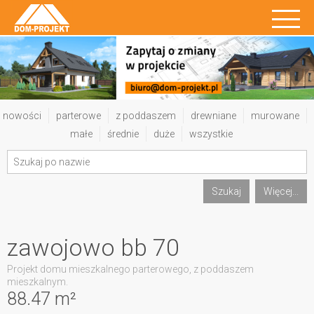
nowości
parterowe
z poddaszem
drewniane
murowane
małe
średnie
duże
wszystkie
Szukaj
Więcej...
zawojowo bb 70
Projekt domu mieszkalnego parterowego, z poddaszem
mieszkalnym.
88.47 m²