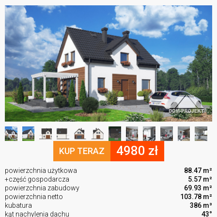
4980 zł
KUP TERAZ
powierzchnia użytkowa
88.47 m²
+część gospodarcza
5.57 m²
powierzchnia zabudowy
69.93 m²
powierzchnia netto
103.78 m²
kubatura
386 m³
kąt nachylenia dachu
43°