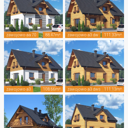
zawojowo aa 70
88.47m²
zawojowo a3 dw
111.33m²
zawojowo a3
108.66m²
zawojowo a3 dws
111.13m²