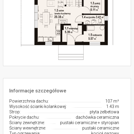
Informacje szczegółowe
Powierzchnia dachu:
107 m²
Wysokość ścianki kolankowej:
1.43 m
Strop:
płyta żelbetowa
Pokrycie dachu:
dachówka ceramiczna
Ściany zewnętrzne:
pustaki ceramiczne + styropian
Ściany wewnętrzne:
pustaki ceramiczne
Typ ogrzewania:
kocioł gazowy