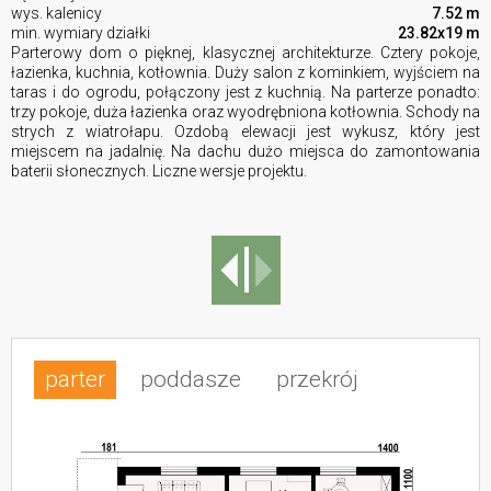
wys. kalenicy
7.52 m
min. wymiary działki
23.82x19 m
Parterowy dom o pięknej, klasycznej architekturze. Cztery pokoje,
łazienka, kuchnia, kotłownia. Duży salon z kominkiem, wyjściem na
taras i do ogrodu, połączony jest z kuchnią. Na parterze ponadto:
trzy pokoje, duża łazienka oraz wyodrębniona kotłownia. Schody na
strych z wiatrołapu. Ozdobą elewacji jest wykusz, który jest
miejscem na jadalnię. Na dachu dużo miejsca do zamontowania
baterii słonecznych. Liczne wersje projektu.
parter
poddasze
przekrój