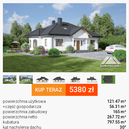
5380 zł
KUP TERAZ
powierzchnia użytkowa
121.47 m²
+część gospodarcza
56.31 m²
powierzchnia zabudowy
165 m²
powierzchnia netto
267.72 m²
kubatura
797.55 m³
kąt nachylenia dachu
30°