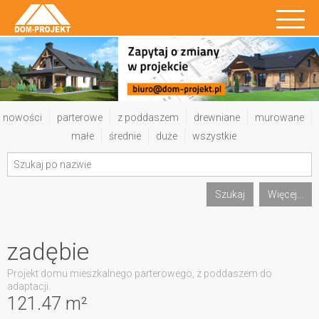
nowości
parterowe
z poddaszem
drewniane
murowane
małe
średnie
duże
wszystkie
Szukaj
Więcej...
zadębie
Projekt domu mieszkalnego parterowego, z poddaszem do
adaptacji.
121.47 m²