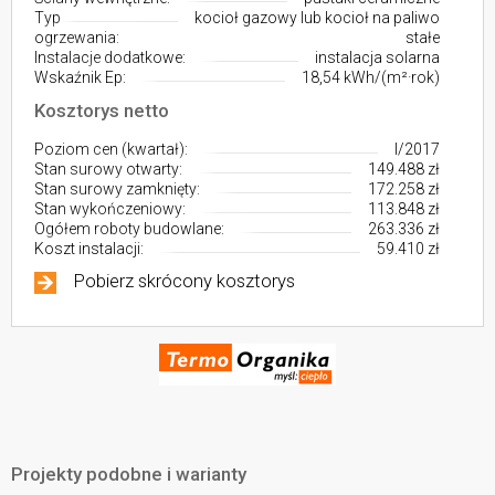
Typ
kocioł gazowy lub kocioł na paliwo
ogrzewania:
stałe
Instalacje dodatkowe:
instalacja solarna
Wskaźnik Ep:
18,54 kWh/(m²·rok)
Kosztorys netto
Poziom cen (kwartał):
I/2017
Stan surowy otwarty:
149.488 zł
Stan surowy zamknięty:
172.258 zł
Stan wykończeniowy:
113.848 zł
Ogółem roboty budowlane:
263.336 zł
Koszt instalacji:
59.410 zł
Pobierz skrócony kosztorys
Projekty podobne i warianty