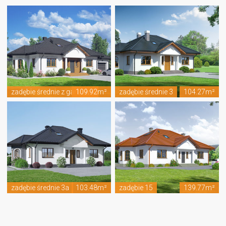
zadębie średnie z garażem
109.92m²
zadębie średnie 3
104.27m²
zadębie średnie 3a
103.48m²
zadębie 15
139.77m²