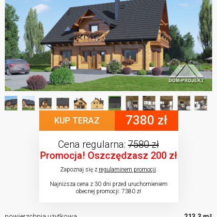
7380 zł
KUP TERAZ
Cena regularna:
7580 zł
Promocja! Oszczędzasz 200 zł
Zapoznaj się z
regulaminem promocji
.
Najniższa cena z 30 dni przed uruchomieniem
obecnej promocji: 7380 zł
powierzchnia użytkowa
213.3 m²