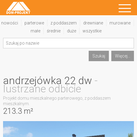
nowości
parterowe
z poddaszem
drewniane
murowane
małe
średnie
duże
wszystkie
Szukaj
Więcej...
andrzejówka 22 dw
-
lustrzane odbicie
Projekt domu mieszkalnego parterowego, z poddaszem
mieszkalnym.
213.3 m²