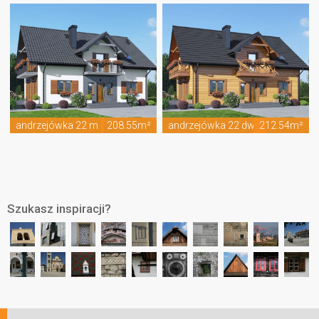
andrzejówka 22 m
208.55m²
andrzejówka 22 dws
212.54m²
Szukasz inspiracji?