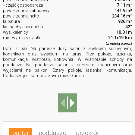
+część gospodarcza
7.11 m²
powierzchnia zabudowy
141.9 m²
powierzchnia netto
234.16 m²
kubatura
926 m³
kąt nachylenia dachu
42°
wys. kalenicy
10.01 m
min. wymiary działki
21.1x19.5 m
(z opinią p.poż.)
Dom z bali. Na parterze duży salon z aneksem kuchennym,
kominkiem oraz wyjściami na taras. Trzy pokoje, łazienka,
komunikacja, wiatrołap, kotłownia. W wiatrołapie schody na
poddasze. Na poddaszu salon z aneksem kuchennym oraz
wyjściami na balkon. Cztery pokoje, łazienka, komunikacja.
Poddasze jest samodzielnym mieszkaniem.
parter
poddasze
przekrój