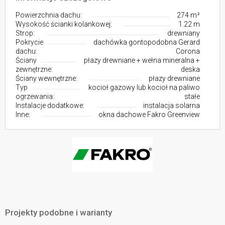
Powierzchnia dachu:
274 m²
Wysokość ścianki kolankowej:
1.22 m
Strop:
drewniany
Pokrycie
dachówka gontopodobna Gerard
dachu:
Corona
Ściany
płazy drewniane + wełna mineralna +
zewnętrzne:
deska
Ściany wewnętrzne:
płazy drewniane
Typ
kocioł gazowy lub kocioł na paliwo
ogrzewania:
stałe
Instalacje dodatkowe:
instalacja solarna
Inne:
okna dachowe Fakro Greenview
Projekty podobne i warianty