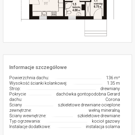
Informacje szczegółowe
Powierzchnia dachu:
136 m²
Wysokość ścianki kolankowej:
1.35 m
Strop:
drewniany
Pokrycie
dachówka gontopodobna Gerard
dachu:
Corona
Ściany
szkieletowe drewniane ocieplone
zewnętrzne:
wełną mineralną
Ściany wewnętrzne:
szkieletowe drewniane
Typ ogrzewania:
kocioł gazowy
Instalacje dodatkowe:
instalacja solarna