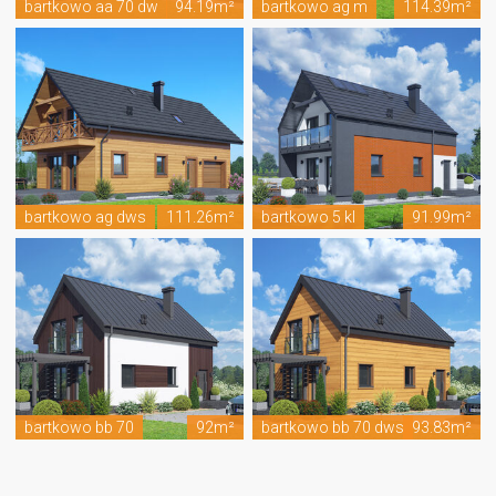
bartkowo aa 70 dw
94.19m²
bartkowo ag m
114.39m²
bartkowo ag dws
111.26m²
bartkowo 5 kl
91.99m²
bartkowo bb 70
92m²
bartkowo bb 70 dws
93.83m²