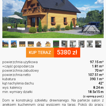
5380 zł
KUP TERAZ
powierzchnia użytkowa
97.15 m²
+część gospodarcza
1.81 m²
powierzchnia zabudowy
70 m²
powierzchnia netto
107.51 m²
kubatura
390.1 m³
kąt nachylenia dachu
42°
wys. kalenicy
8.24 m
min. wymiary działki
18.5x15 m
(z opinią p.poż.)
Dom w konstrukcji szkieletu drewnianego. Na parterze salon z
aneksem kuchennym oraz wyjściem na taras. Pokój do pracy,