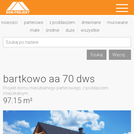
nowości
parterowe
z poddaszem
drewniane
murowane
małe
średnie
duże
wszystkie
Szukaj
Więcej...
bartkowo aa 70 dws
Projekt domu mieszkalnego parterowego, z poddaszem
mieszkalnym.
97.15 m²