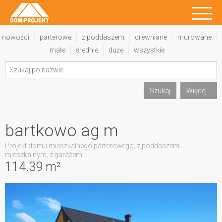
nowości
parterowe
z poddaszem
drewniane
murowane
małe
średnie
duże
wszystkie
Szukaj
Więcej...
bartkowo ag m
Projekt domu mieszkalnego parterowego, z poddaszem
mieszkalnym, z garażem.
114.39 m²