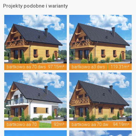
Projekty podobne i warianty
bartkowo aa 70 dws
97.15m²
bartkowo a3 dws
119.31m²
bartkowo aa 70
92m²
bartkowo aa 70 dw
94.19m²