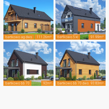
bartkowo ag dws
111.26m²
bartkowo 5 kl
91.99m²
bartkowo bb 70
92m²
bartkowo bb 70 dws
93.83m²