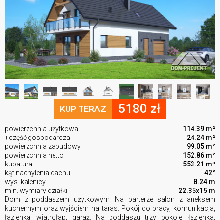
5180 zł
KUP TERAZ
powierzchnia użytkowa
114.39 m²
+część gospodarcza
24.24 m²
powierzchnia zabudowy
99.05 m²
powierzchnia netto
152.86 m²
kubatura
553.21 m³
kąt nachylenia dachu
42°
wys. kalenicy
8.24 m
min. wymiary działki
22.35x15 m
Dom z poddaszem użytkowym. Na parterze salon z aneksem
kuchennym oraz wyjściem na taras. Pokój do pracy, komunikacja,
łazienka, wiatrołap, garaż. Na poddaszu trzy pokoje, łazienka,