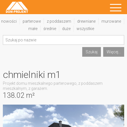
nowości
parterowe
z poddaszem
drewniane
murowane
małe
średnie
duże
wszystkie
Szukaj
Więcej...
chmielniki m1
Projekt domu mieszkalnego parterowego, z poddaszem
mieszkalnym, z garażem.
138.02 m²