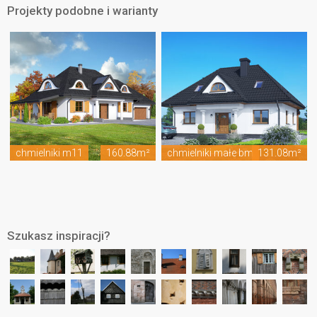
Projekty podobne i warianty
chmielniki m11
160.88m²
chmielniki małe bm
131.08m²
Szukasz inspiracji?