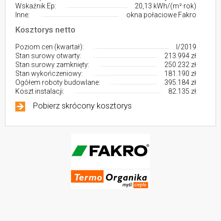
Wskaźnik Ep:
20,13 kWh/(m²·rok)
Inne:
okna połaciowe Fakro
Kosztorys netto
Poziom cen (kwartał):
I/2019
Stan surowy otwarty:
213.994 zł
Stan surowy zamknięty:
250.232 zł
Stan wykończeniowy:
181.190 zł
Ogółem roboty budowlane:
395.184 zł
Koszt instalacji:
82.135 zł
Pobierz skrócony kosztorys