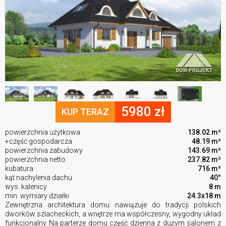
5980 zł
KUP TERAZ
powierzchnia użytkowa
138.02 m²
+część gospodarcza
48.19 m²
powierzchnia zabudowy
143.69 m²
powierzchnia netto
237.82 m²
kubatura
716 m³
kąt nachylenia dachu
40°
wys. kalenicy
8 m
min. wymiary działki
24.3x18 m
Zewnętrzna architektura domu nawiązuje do tradycji polskich
dworków szlacheckich, a wnętrze ma współczesny, wygodny układ
funkcjonalny Na parterze domu część dzienna z dużym salonem z