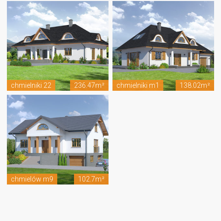
chmielniki 22
236.47m²
chmielniki m1
138.02m²
chmielów m9
102.7m²