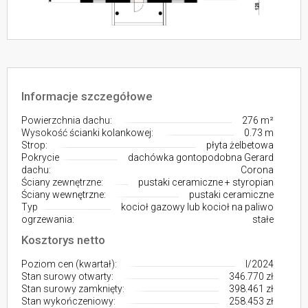
Informacje szczegółowe
Powierzchnia dachu:
276 m²
Wysokość ścianki kolankowej:
0.73 m
Strop:
płyta żelbetowa
Pokrycie
dachówka gontopodobna Gerard
dachu:
Corona
Ściany zewnętrzne:
pustaki ceramiczne + styropian
Ściany wewnętrzne:
pustaki ceramiczne
Typ
kocioł gazowy lub kocioł na paliwo
ogrzewania:
stałe
Kosztorys netto
Poziom cen (kwartał):
I/2024
Stan surowy otwarty:
346.770 zł
Stan surowy zamknięty:
398.461 zł
Stan wykończeniowy:
258.453 zł