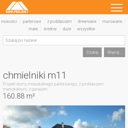
nowości
parterowe
z poddaszem
drewniane
murowane
małe
średnie
duże
wszystkie
Szukaj
Więcej...
chmielniki m11
Projekt domu mieszkalnego parterowego, z poddaszem
mieszkalnym, z garażem.
160.88 m²