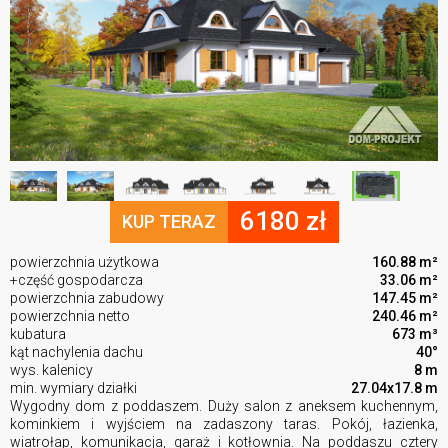
6180 zł
KUP TERAZ
powierzchnia użytkowa
160.88 m²
+część gospodarcza
33.06 m²
powierzchnia zabudowy
147.45 m²
powierzchnia netto
240.46 m²
kubatura
673 m³
kąt nachylenia dachu
40°
wys. kalenicy
8 m
min. wymiary działki
27.04x17.8 m
Wygodny dom z poddaszem. Duży salon z aneksem kuchennym,
kominkiem i wyjściem na zadaszony taras. Pokój, łazienka,
wiatrołap, komunikacja, garaż i kotłownia. Na poddaszu cztery