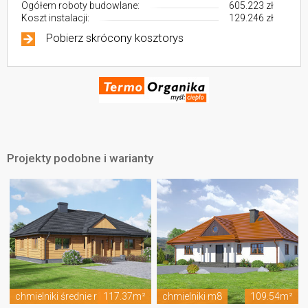
Ogółem roboty budowlane:
605.223 zł
Koszt instalacji:
129.246 zł
Pobierz skrócony kosztorys
Projekty podobne i warianty
chmielniki średnie r1
117.37m²
chmielniki m8
109.54m²