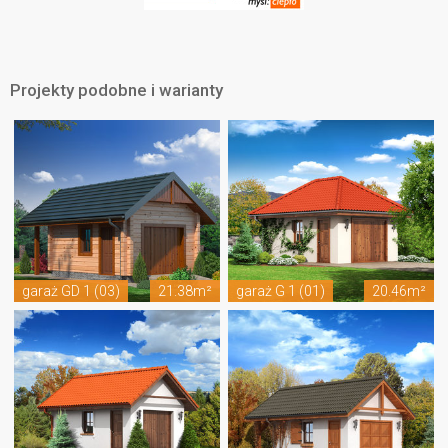
Projekty podobne i warianty
garaż GD 1 (03)
21.38m²
garaż G 1 (01)
20.46m²