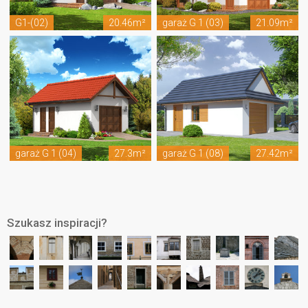
G1-(02)
20.46m²
garaż G 1 (03)
21.09m²
garaż G 1 (04)
27.3m²
garaż G 1 (08)
27.42m²
Szukasz inspiracji?