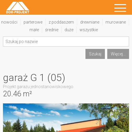
nowości
parterowe
z poddaszem
drewniane
murowane
małe
średnie
duże
wszystkie
Szukaj
Więcej...
garaż G 1 (05)
Projekt garażu jednostanowiskowego.
20.46 m²