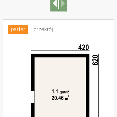
parter
przekrój