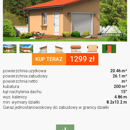
1299 zł
KUP TERAZ
powierzchnia użytkowa
20.46 m²
powierzchnia zabudowy
26.1 m²
powierzchnia netto
m²
kubatura
200 m³
kąt nachylenia dachu
15°
wys. kalenicy
4.86 m
min. wymiary działki
8.2x13.2 m
Garaż jednostanowiskowy do zabudowy w granicy działki