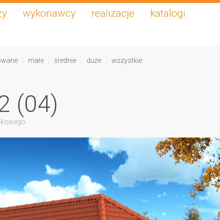
zy
wykonawcy
realizacje
katalogi
owane
małe
średnie
duże
wszystkie
2 (04)
skowego.