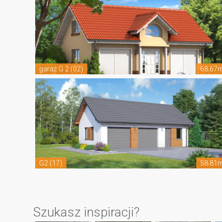
garaż G 2 (02)
68.67
G2 (17)
58.81
Szukasz inspiracji?