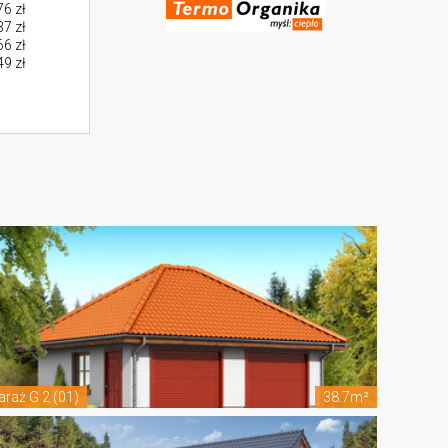
76 zł
37 zł
66 zł
49 zł
araż G 2 (01)
38.7m²