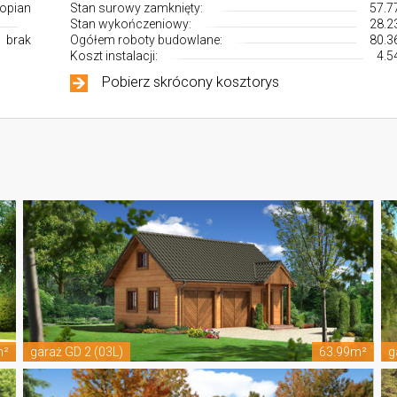
ropian
Stan surowy zamknięty:
57.7
Stan wykończeniowy:
28.2
brak
Ogółem roboty budowlane:
80.3
Koszt instalacji:
4.5
Pobierz skrócony kosztorys
m²
garaż GD 2 (03L)
63.99m²
g