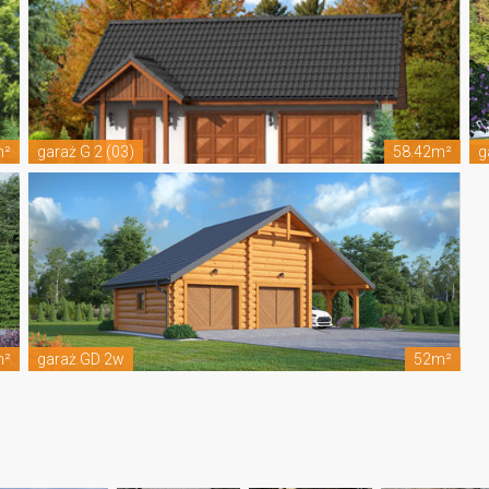
m²
garaż G 2 (03)
58.42m²
g
m²
garaż GD 2w
52m²