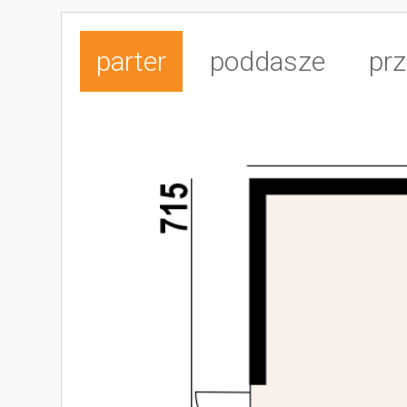
parter
poddasze
prz