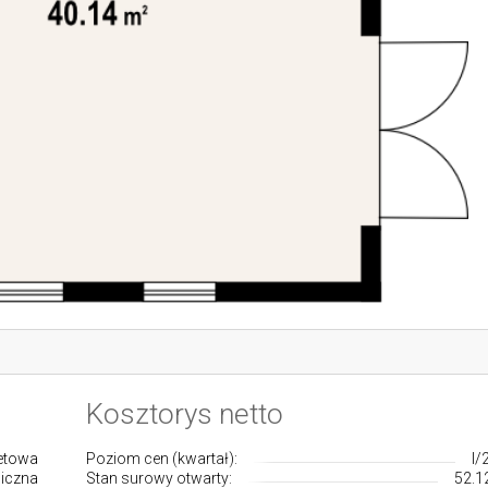
Kosztorys netto
betowa
Poziom cen (kwartał):
I/
iczna
Stan surowy otwarty:
52.1