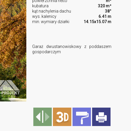
powierzchnia netto
m²
kubatura
320 m³
kąt nachylenia dachu
38°
wys. kalenicy
6.41 m
min. wymiary działki
14.15x15.07 m
Garaż dwustanowiskowy z poddaszem
gospodarczym