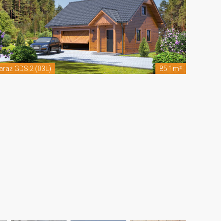
araż GDS 2 (03L)
85.1m²