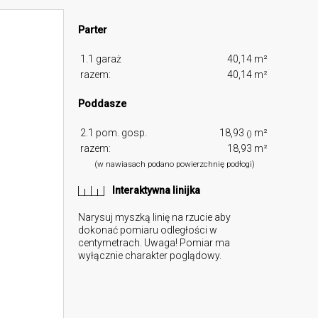
Parter
1.1 garaż
40,14 m²
razem:
40,14 m²
Poddasze
2.1 pom. gosp.
18,93
m²
()
razem:
18,93 m²
(w nawiasach podano powierzchnię podłogi)
Interaktywna linijka
Narysuj myszką linię na rzucie aby
dokonać pomiaru odległości w
centymetrach. Uwaga! Pomiar ma
wyłącznie charakter poglądowy.