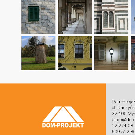
Dom-Projek
ul. Daszyń
32-400 Myś
biuro@dom-
12 274 08
609 512 8