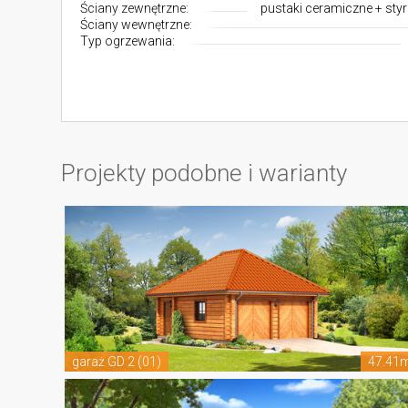
Ściany zewnętrzne:
pustaki ceramiczne + sty
Ściany wewnętrzne:
Typ ogrzewania:
Projekty podobne i warianty
garaż GD 2 (01)
47.41