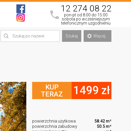
12 274 08 22
pon-pt od 8:00 do 15:00
sobota po wcześniejszym
telefonicznym uzgodnieniu
Szukaj
Więcej...
KUP
1499 zł
TERAZ
powierzchnia użytkowa
58.42 m²
powierzchnia zabudowy
50.5 m²