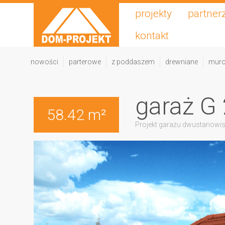
projekty
partner
kontakt
nowości
parterowe
z poddaszem
drewniane
mur
garaż G 
58.42 m²
Projekt garażu dwustanowi