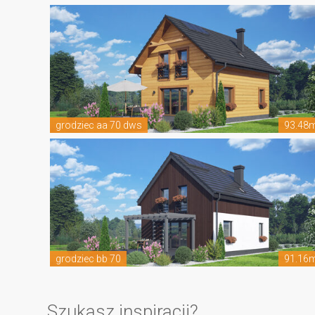
grodziec aa 70 dws
93.48
grodziec bb 70
91.16
Szukasz inspiracji?