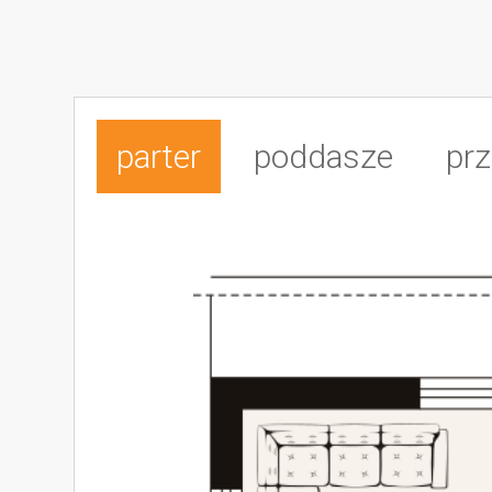
parter
poddasze
prz