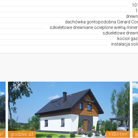
10
1
drewn
dachówka gontopodobna Gerard Co
szkieletowe drewniane ocieplone wełną miner
szkieletowe drewn
kocioł ga
instalacja so
m²
grodziec a3
110.11m²
g