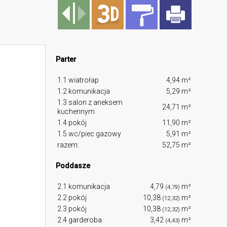
Parter
1.1 wiatrołap
4,94 m²
1.2 komunikacja
5,29 m²
1.3 salon z aneksem
24,71 m²
kuchennym
1.4 pokój
11,90 m²
1.5 wc/piec gazowy
5,91 m²
razem:
52,75 m²
Poddasze
2.1 komunikacja
4,79
m²
(4,79)
2.2 pokój
10,38
m²
(12,32)
2.3 pokój
10,38
m²
(12,32)
2.4 garderoba
3,42
m²
(4,43)