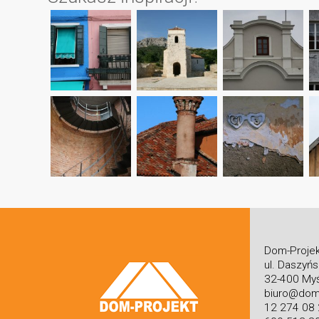
Dom-Projek
ul. Daszyń
32-400 Myś
biuro@dom-
12 274 08