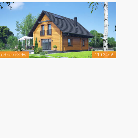
rodziec a3 dw
110.34m²