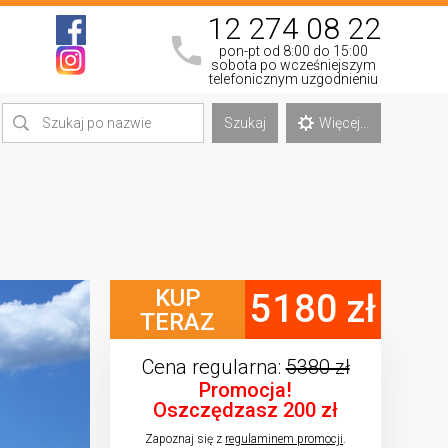
12 274 08 22
pon-pt od 8:00 do 15:00
sobota po wcześniejszym
telefonicznym uzgodnieniu
Szukaj
Więcej...
KUP
5180 zł
TERAZ
Cena regularna:
5380 zł
Promocja!
Oszczędzasz 200 zł
Zapoznaj się z
regulaminem promocji
.