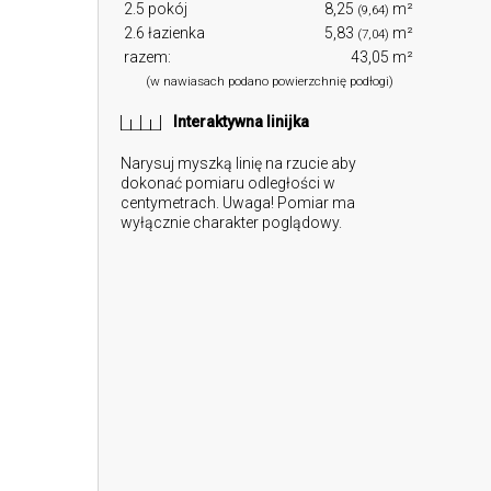
2.5 pokój
8,25
m²
(9,64)
2.6 łazienka
5,83
m²
(7,04)
razem:
43,05 m²
(w nawiasach podano powierzchnię podłogi)
Interaktywna linijka
Narysuj myszką linię na rzucie aby
dokonać pomiaru odległości w
centymetrach. Uwaga! Pomiar ma
wyłącznie charakter poglądowy.