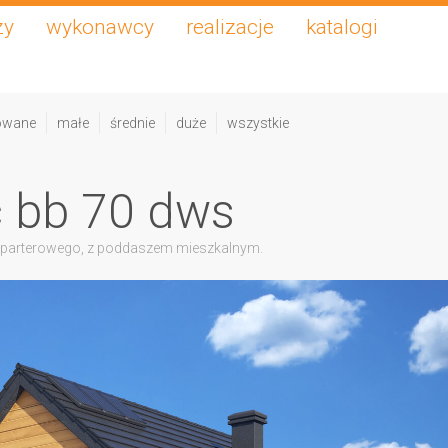
zy
wykonawcy
realizacje
katalogi
owane
małe
średnie
duże
wszystkie
c bb 70 dws
 parterowego, z poddaszem mieszkalnym.