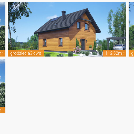
m²
grodziec a3 dws
112.52m²
g
m²