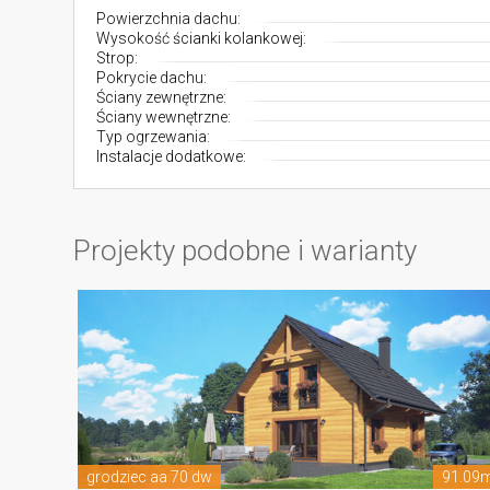
Powierzchnia dachu:
Wysokość ścianki kolankowej:
Strop:
Pokrycie dachu:
Ściany zewnętrzne:
Ściany wewnętrzne:
Typ ogrzewania:
Instalacje dodatkowe:
Projekty podobne i warianty
grodziec aa 70 dw
91.09