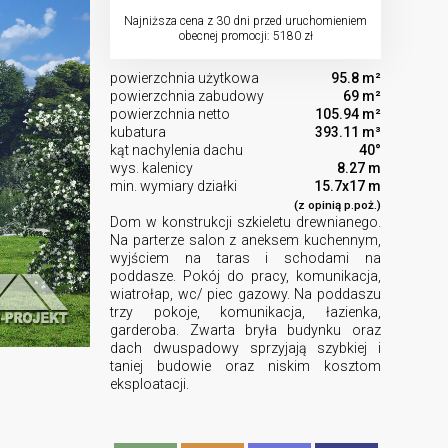
Najniższa cena z 30 dni przed uruchomieniem
obecnej promocji: 5180 zł
powierzchnia użytkowa
95.8 m²
powierzchnia zabudowy
69 m²
powierzchnia netto
105.94 m²
kubatura
393.11 m³
kąt nachylenia dachu
40°
wys. kalenicy
8.27 m
min. wymiary działki
15.7x17 m
(z opinią p.poż.)
Dom w konstrukcji szkieletu drewnianego.
Na parterze salon z aneksem kuchennym,
wyjściem na taras i schodami na
poddasze. Pokój do pracy, komunikacja,
wiatrołap, wc/ piec gazowy. Na poddaszu
trzy pokoje, komunikacja, łazienka,
garderoba. Zwarta bryła budynku oraz
dach dwuspadowy sprzyjają szybkiej i
taniej budowie oraz niskim kosztom
eksploatacji.