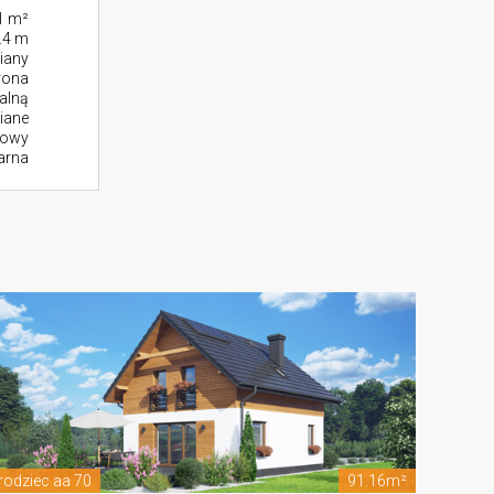
1 m²
.4 m
iany
rona
alną
iane
zowy
larna
rodziec aa 70
91.16m²