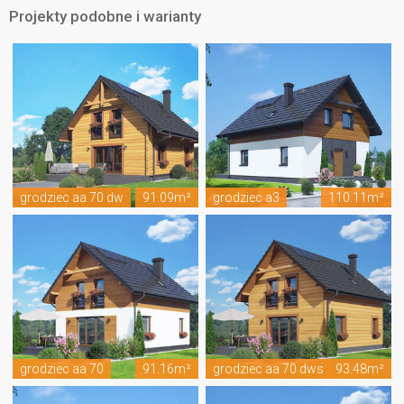
Projekty podobne i warianty
grodziec aa 70 dw
91.09m²
grodziec a3
110.11m²
grodziec aa 70
91.16m²
grodziec aa 70 dws
93.48m²