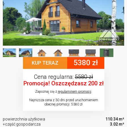
5380 zł
KUP TERAZ
Cena regularna:
5580 zł
Promocja! Oszczędzasz 200 zł
Zapoznaj się z
regulaminem promocji
.
Najniższa cena z 30 dni przed uruchomieniem
obecnej promocji: 5380 zł
powierzchnia użytkowa
110.34 m²
+część gospodarcza
3.02 m²