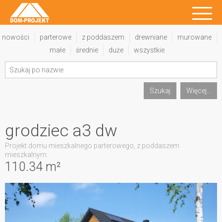
nowości
parterowe
z poddaszem
drewniane
murowane
małe
średnie
duże
wszystkie
Szukaj
Więcej...
grodziec a3 dw
Projekt domu mieszkalnego parterowego, z poddaszem
mieszkalnym.
110.34 m²