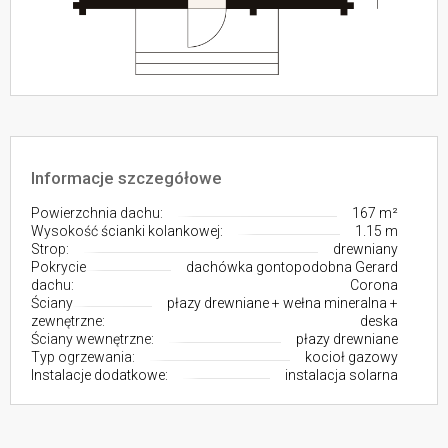
Informacje szczegółowe
Powierzchnia dachu:
167 m²
Wysokość ścianki kolankowej:
1.15 m
Strop:
drewniany
Pokrycie
dachówka gontopodobna Gerard
dachu:
Corona
Ściany
płazy drewniane + wełna mineralna +
zewnętrzne:
deska
Ściany wewnętrzne:
płazy drewniane
Typ ogrzewania:
kocioł gazowy
Instalacje dodatkowe:
instalacja solarna