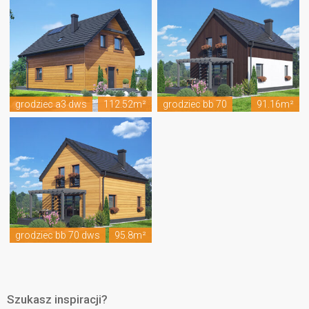
grodziec a3 dws
112.52m²
grodziec bb 70
91.16m²
grodziec bb 70 dws
95.8m²
Szukasz inspiracji?