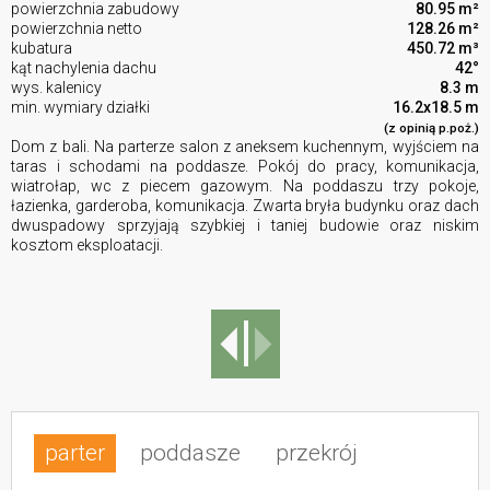
powierzchnia zabudowy
80.95 m²
powierzchnia netto
128.26 m²
kubatura
450.72 m³
kąt nachylenia dachu
42°
wys. kalenicy
8.3 m
min. wymiary działki
16.2x18.5 m
(z opinią p.poż.)
Dom z bali. Na parterze salon z aneksem kuchennym, wyjściem na
taras i schodami na poddasze. Pokój do pracy, komunikacja,
wiatrołap, wc z piecem gazowym. Na poddaszu trzy pokoje,
łazienka, garderoba, komunikacja. Zwarta bryła budynku oraz dach
dwuspadowy sprzyjają szybkiej i taniej budowie oraz niskim
kosztom eksploatacji.
parter
poddasze
przekrój