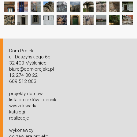
Dom-Projekt
ul. Daszyńskiego 6b
32-400 Myślenice
biuro@dom-projekt.pl
12 274 08 22
609 512 803
projekty domów
lista projektów i cennik
wyszukiwarka
katalogi
realizacje
wykonawcy
co zawiera projekt