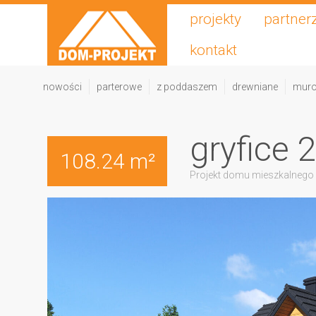
projekty
partner
kontakt
nowości
parterowe
z poddaszem
drewniane
mur
gryfice 
108.24 m²
Projekt domu mieszkalnego