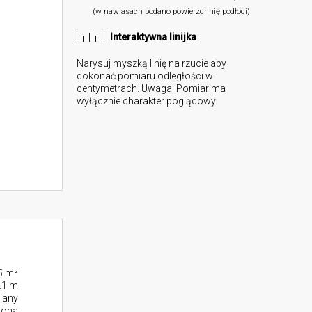
(w nawiasach podano powierzchnię podłogi)
Interaktywna linijka
Narysuj myszką linię na rzucie aby
dokonać pomiaru odległości w
centymetrach. Uwaga! Pomiar ma
wyłącznie charakter poglądowy.
5 m²
.1 m
iany
rona