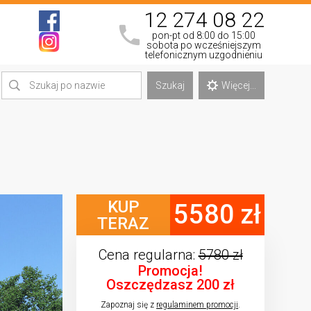
12 274 08 22
pon-pt od 8:00 do 15:00
sobota po wcześniejszym
telefonicznym uzgodnieniu
Szukaj
Więcej...
KUP
5580 zł
TERAZ
Cena regularna:
5780 zł
Promocja!
Oszczędzasz 200 zł
Zapoznaj się z
regulaminem promocji
.