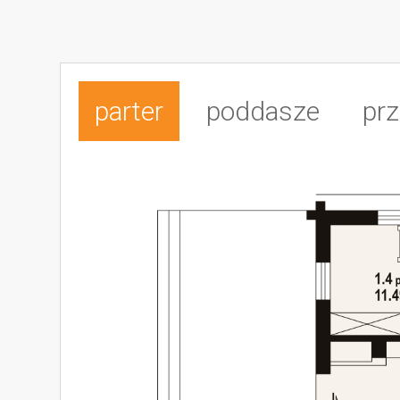
parter
poddasze
prz