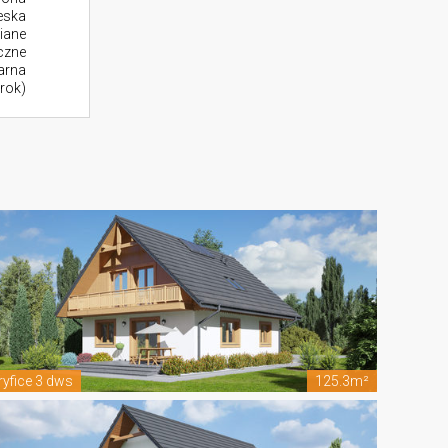
eska
iane
czne
larna
rok)
ryfice 3 dws
125.3m²