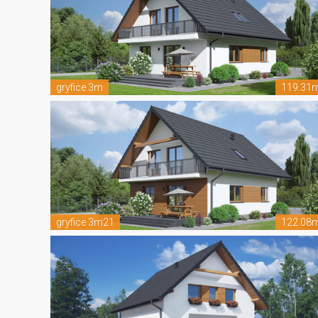
gryfice 3m
119.31
gryfice 3m21
122.08