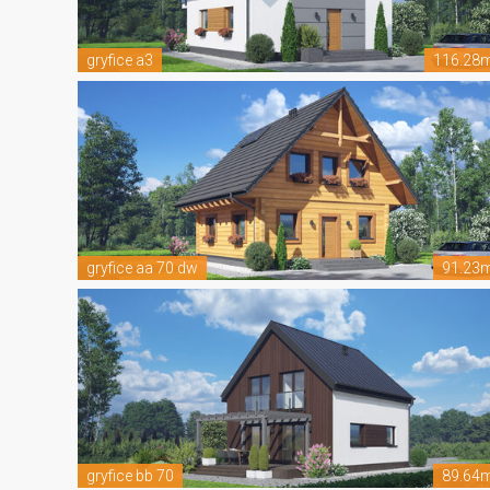
gryfice a3
116.28
gryfice aa 70 dw
91.23
gryfice bb 70
89.64