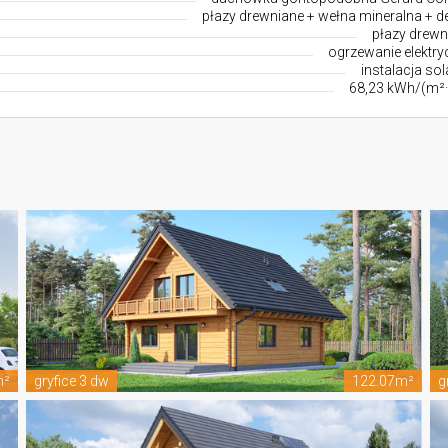
płazy drewniane + wełna mineralna + d
płazy drewn
ogrzewanie elektry
instalacja so
68,23 kWh/(m²·
m²
gryfice 3 dw
122.07m²
g