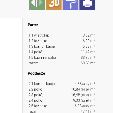
Parter
1.1 wiatrołap
3,52 m²
1.2 łazienka
6,99 m²
1.3 komunikacja
5,53 m²
1.4 pokój
11,49 m²
1.5 kuchnia, salon
33,30 m²
razem:
60,83 m²
Poddasze
2.1 komunikacja
4,38
m²
(4,38)
2.2 pokój
10,84
m²
(14,26)
2.3 pokój
16,48
m²
(19,73)
2.4 pokój
9,33
m²
(12,36)
2.5 łazienka
6,38
m²
(8,95)
razem:
47,41 m²