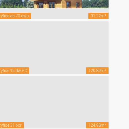
ryfice aa 70 dws
91.22m²
ryfice 16 dw PC
120.89m²
ryfice 31 pcr
124.98m²