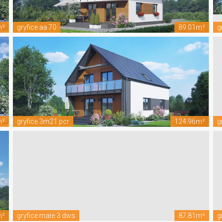
m²
gryfice aa 70
89.01m²
g
m²
gryfice 3m21 pcr
124.96m²
g
m²
gryfice małe 3 dws
87.81m²
g