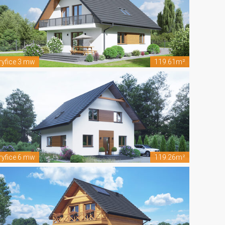
ryfice 3 mw
119.61m²
ryfice 6 mw
119.26m²