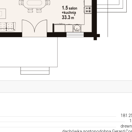
181.2
1
drewn
dachówka gontopodobna Gerard Co