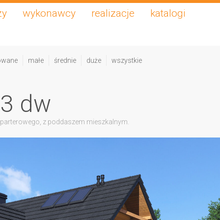
zy
wykonawcy
realizacje
katalogi
owane
małe
średnie
duże
wszystkie
23 dw
 parterowego, z poddaszem mieszkalnym.