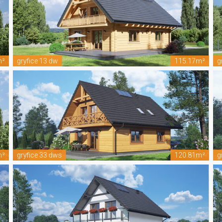
m²
gryfice 13 dw
115.17m²
g
m²
gryfice 33 dws
120.81m²
g