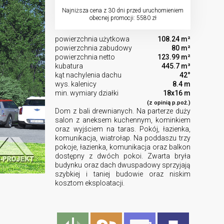
Najniższa cena z 30 dni przed uruchomieniem
obecnej promocji: 5580 zł
powierzchnia użytkowa
108.24 m²
powierzchnia zabudowy
80 m²
powierzchnia netto
123.99 m²
kubatura
445.7 m³
kąt nachylenia dachu
42°
wys. kalenicy
8.4 m
min. wymiary działki
18x16 m
(z opinią p.poż.)
Dom z bali drewnianych. Na parterze duży
salon z aneksem kuchennym, kominkiem
oraz wyjściem na taras. Pokój, łazienka,
komunikacja, wiatrołap. Na poddaszu trzy
pokoje, łazienka, komunikacja oraz balkon
dostępny z dwóch pokoi. Zwarta bryła
budynku oraz dach dwuspadowy sprzyjają
szybkiej i taniej budowie oraz niskim
kosztom eksploatacji.