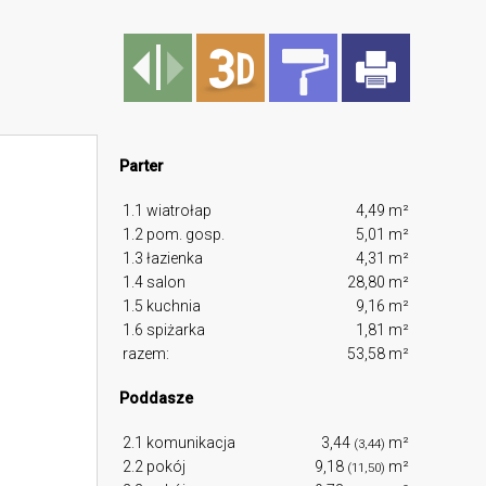
Parter
1.1 wiatrołap
4,49 m²
1.2 pom. gosp.
5,01 m²
1.3 łazienka
4,31 m²
1.4 salon
28,80 m²
1.5 kuchnia
9,16 m²
1.6 spiżarka
1,81 m²
razem:
53,58 m²
Poddasze
2.1 komunikacja
3,44
m²
(3,44)
2.2 pokój
9,18
m²
(11,50)