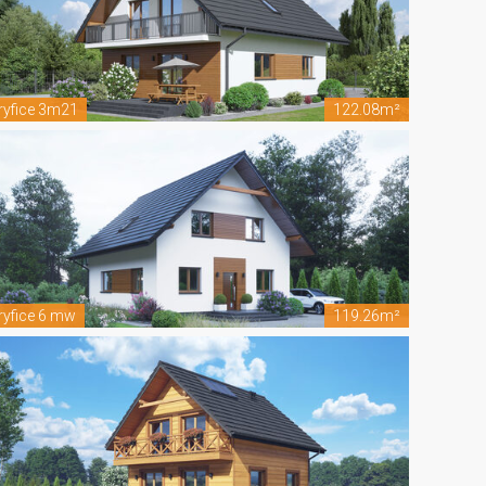
ryfice 3m21
122.08m²
ryfice 6 mw
119.26m²