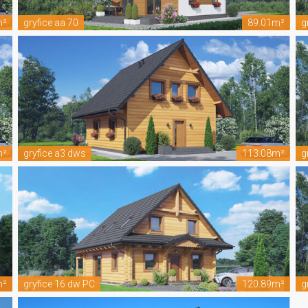
m²
gryfice aa 70
89.01m²
g
m²
gryfice a3 dws
113.08m²
g
m²
gryfice 16 dw PC
120.89m²
g