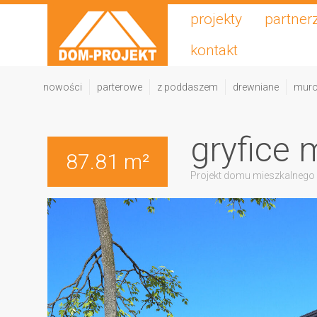
projekty
partner
kontakt
nowości
parterowe
z poddaszem
drewniane
mur
gryfice 
87.81 m²
Projekt domu mieszkalnego