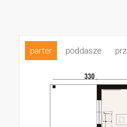
parter
poddasze
prz