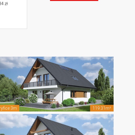
4 zł
ryfice 3m
119.31m²