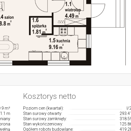
Kosztorys netto
.9 m²
Poziom cen (kwartał):
I/
1.1 m
Stan surowy otwarty:
293.41
niany
Stan surowy zamknięty:
318.59
orona
Stan wykończeniowy:
125.86
 wełną
Ogółem roboty budowlane:
419.28