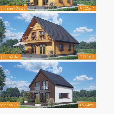
ryfice aa 70 dws
91.22m²
ryfice a3 dw
113.1m²
ryfice bb 70
89.64m²