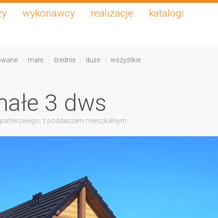
zy
wykonawcy
realizacje
katalogi
owane
małe
średnie
duże
wszystkie
małe 3 dws
 parterowego, z poddaszem mieszkalnym.