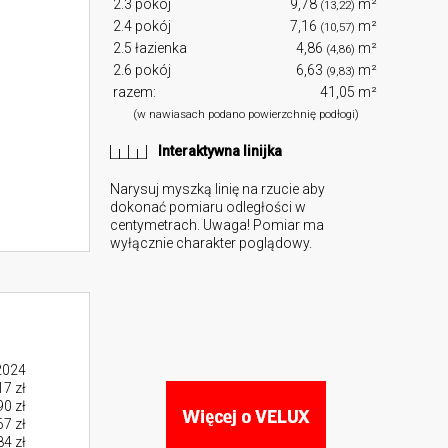
2.3 pokój
9,78
m²
(13,22)
2.4 pokój
7,16
m²
(10,57)
2.5 łazienka
4,86
m²
(4,86)
2.6 pokój
6,63
m²
(9,83)
razem:
41,05 m²
(w nawiasach podano powierzchnię podłogi)
Interaktywna linijka
Narysuj myszką linię na rzucie aby
dokonać pomiaru odległości w
centymetrach. Uwaga! Pomiar ma
wyłącznie charakter poglądowy.
2024
7 zł
0 zł
7 zł
4 zł