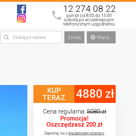
12 274 08 22
pon-pt od 8:00 do 15:00
sobota po wcześniejszym
telefonicznym uzgodnieniu
Szukaj
Więcej...
KUP
4880 zł
TERAZ
Cena regularna:
5080 zł
Promocja!
Oszczędzasz 200 zł
Zapoznaj się z
regulaminem promocji
.