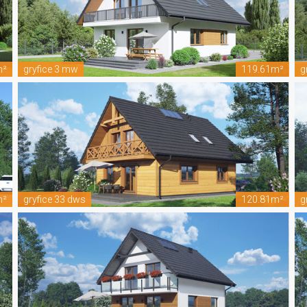
m²
gryfice 3 mw
119.61m²
g
m²
gryfice 33 dws
120.81m²
g