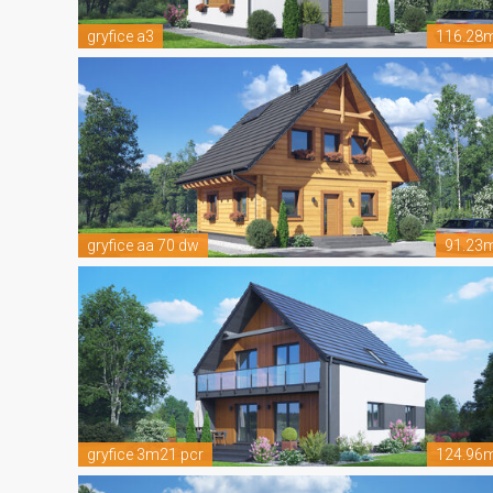
gryfice a3
116.28
gryfice aa 70 dw
91.23
gryfice 3m21 pcr
124.96