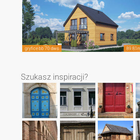
gryfice bb 70 dws
89.81
Szukasz inspiracji?