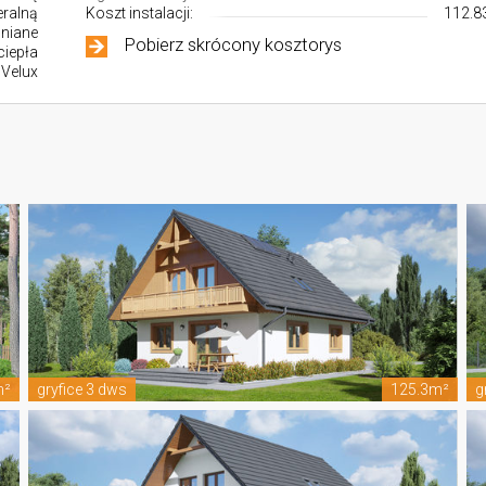
ralną
Koszt instalacji:
112.83
wniane
Pobierz skrócony kosztorys
iepła
 Velux
m²
gryfice 3 dws
125.3m²
g