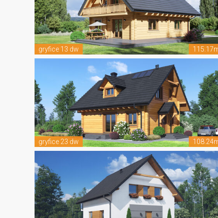
gryfice 13 dw
115.17
gryfice 23 dw
108.24