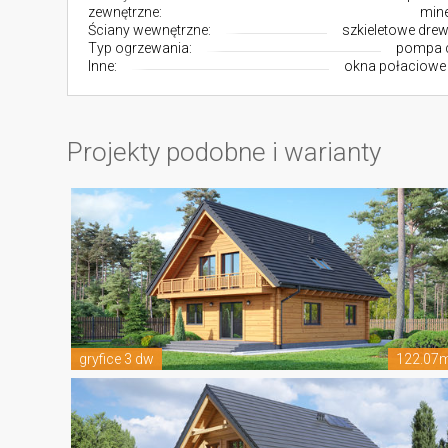
zewnętrzne:
mine
Ściany wewnętrzne:
szkieletowe dre
Typ ogrzewania:
pompa c
Inne:
okna połaciowe
Projekty podobne i warianty
gryfice 3 dw
122.07