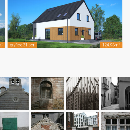
m²
gryfice 31 pcr
124.98m²