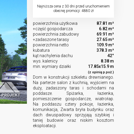
Najniższa cena z 30 dni przed uruchomieniem
obecnej promocji: 4880 zł
powierzchnia użytkowa
87.81 m²
+część gospodarcza
6.82 m²
powierzchnia zabudowy
69.91 m²
+zadaszone tarasy
27.65 m²
powierzchnia netto
109.9 m²
kubatura
378.3 m³
kąt nachylenia dachu
42°
wys. kalenicy
8.38 m
min. wymiary działki
17.85x15.9 m
(z opinią p.poż.)
Dom w konstrukcji szkieletu drewnianego.
Na parterze salon z kuchnią, wyjściem na
duży, zadaszony taras i schodami na
poddasze. Spiżarka, łazienka,
pomieszczenie gospodarcze, wiatrołap.
Na poddaszu cztery pokoje, łazienka,
komunikacja, Zwarta bryła budynku oraz
dach dwuspadowy sprzyjają szybkiej i
taniej budowie oraz niskim kosztom
eksploatacji.