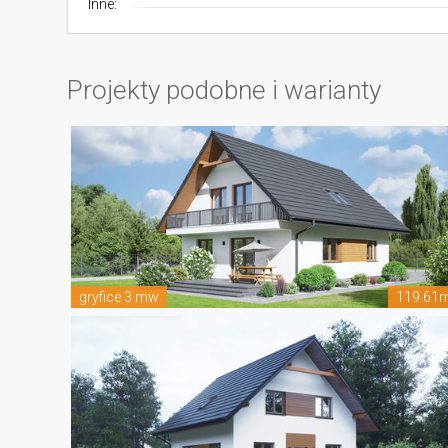
Inne:
Projekty podobne i warianty
gryfice 3 mw
119.61