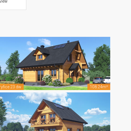
view
ryfice 23 dw
108.24m²