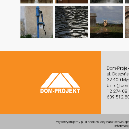
Dom-Projek
ul. Daszyń
32-400 Myś
biuro@dom-
12 274 08
609 512 8
Wykorzystujemy pliki cookies, aby nasz serwis sp
informacj