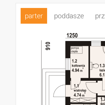
parter
poddasze
prz