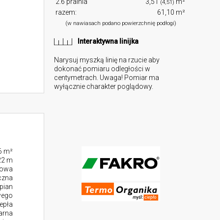
2.6 pralnia
3,51
m²
(4,51)
razem:
61,10 m²
(w nawiasach podano powierzchnię podłogi)
Interaktywna linijka
Narysuj myszką linię na rzucie aby
dokonać pomiaru odległości w
centymetrach. Uwaga! Pomiar ma
wyłącznie charakter poglądowy.
6 m²
22 m
towa
czna
pian
wego
epła
larna