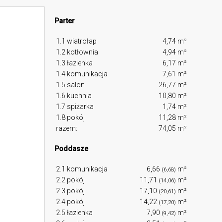
Parter
1.1 wiatrołap
4,74 m²
1.2 kotłownia
4,94 m²
1.3 łazienka
6,17 m²
1.4 komunikacja
7,61 m²
1.5 salon
26,77 m²
1.6 kuchnia
10,80 m²
1.7 spiżarka
1,74 m²
1.8 pokój
11,28 m²
razem:
74,05 m²
Poddasze
2.1 komunikacja
6,66
m²
(6,68)
2.2 pokój
11,71
m²
(14,06)
2.3 pokój
17,10
m²
(20,61)
2.4 pokój
14,22
m²
(17,20)
2.5 łazienka
7,90
m²
(9,42)