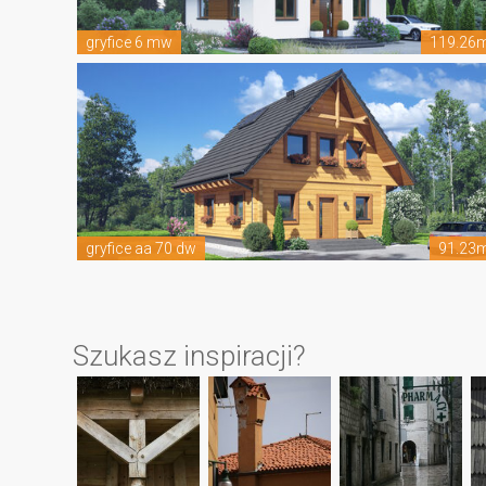
gryfice 6 mw
119.26
gryfice aa 70 dw
91.23
Szukasz inspiracji?