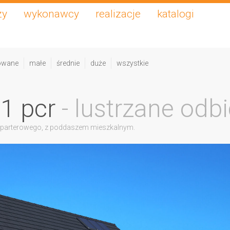
zy
wykonawcy
realizacje
katalogi
owane
małe
średnie
duże
wszystkie
31 pcr
- lustrzane odbi
 parterowego, z poddaszem mieszkalnym.