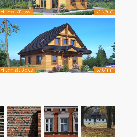
ryfice aa 70 dws
91.22m²
ryfice małe 3 dws
87.81m²