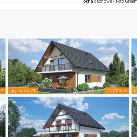
okna dachowe Fakro Green
m²
gryfice 3m21
122.08m²
g