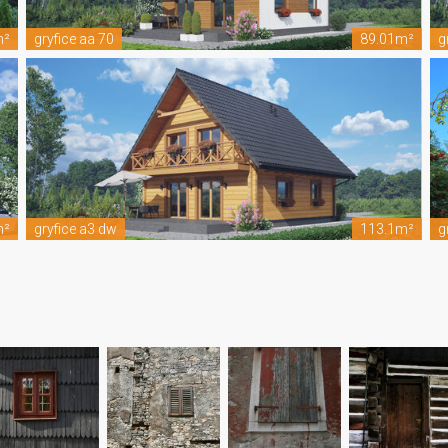
m²
gryfice aa 70
89.01m²
g
m²
gryfice a3 dw
113.1m²
g