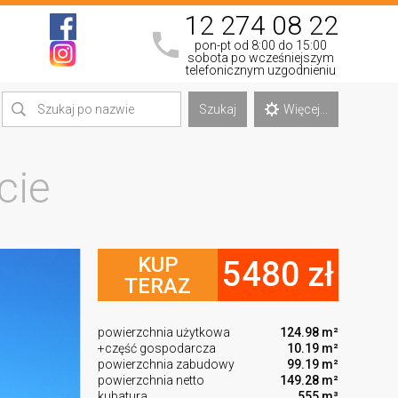
12 274 08 22
pon-pt od 8:00 do 15:00
sobota po wcześniejszym
telefonicznym uzgodnieniu
Szukaj
Więcej...
cie
KUP
5480 zł
TERAZ
powierzchnia użytkowa
124.98 m²
+część gospodarcza
10.19 m²
powierzchnia zabudowy
99.19 m²
powierzchnia netto
149.28 m²
kubatura
555 m³