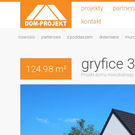
projekty
partner
kontakt
nowości
parterowe
z poddaszem
drewniane
mur
gryfice 
124.98 m²
Projekt domu mieszkalnego