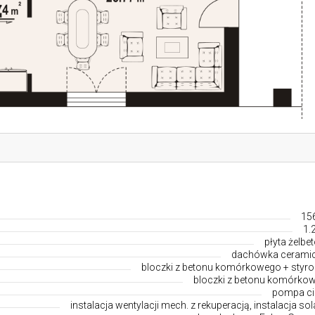
15
1.
płyta żelbe
dachówka cerami
bloczki z betonu komórkowego + styro
bloczki z betonu komórko
pompa ci
instalacja wentylacji mech. z rekuperacją, instalacja so