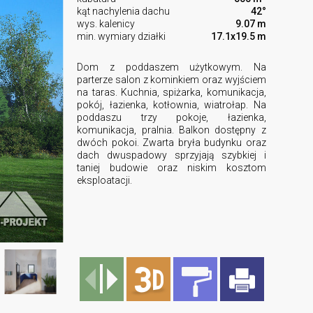
kąt nachylenia dachu
42°
wys. kalenicy
9.07 m
min. wymiary działki
17.1x19.5 m
Dom z poddaszem użytkowym. Na
parterze salon z kominkiem oraz wyjściem
na taras. Kuchnia, spiżarka, komunikacja,
pokój, łazienka, kotłownia, wiatrołap. Na
poddaszu trzy pokoje, łazienka,
komunikacja, pralnia. Balkon dostępny z
dwóch pokoi. Zwarta bryła budynku oraz
dach dwuspadowy sprzyjają szybkiej i
taniej budowie oraz niskim kosztom
eksploatacji.