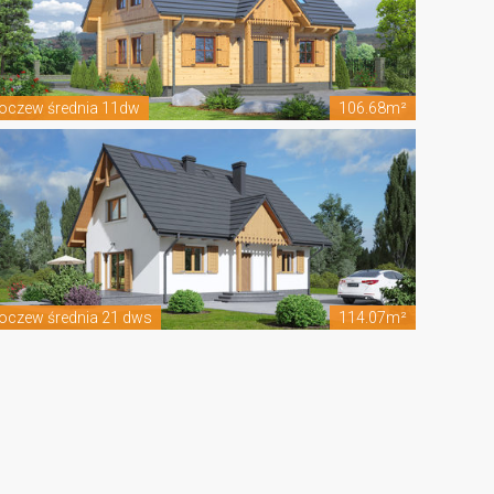
oczew średnia 11dw
106.68m²
oczew średnia 21 dws
114.07m²