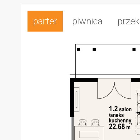
parter
piwnica
przek