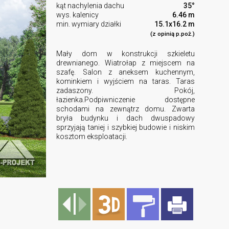
kąt nachylenia dachu
35°
wys. kalenicy
6.46 m
min. wymiary działki
15.1x16.2 m
(z opinią p.poż.)
Mały dom w konstrukcji szkieletu
drewnianego. Wiatrołap z miejscem na
szafę. Salon z aneksem kuchennym,
kominkiem i wyjściem na taras. Taras
zadaszony. Pokój,
łazienka.Podpiwniczenie dostępne
schodami na zewnątrz domu. Zwarta
bryła budynku i dach dwuspadowy
sprzyjają taniej i szybkiej budowie i niskim
kosztom eksploatacji.