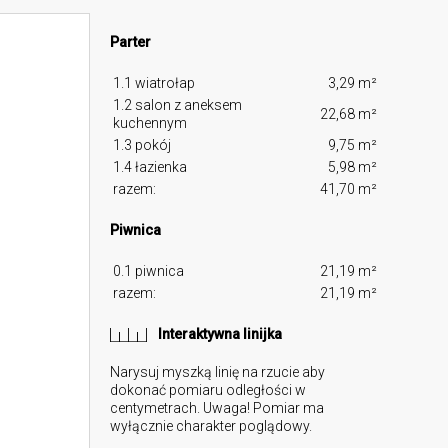
Parter
1.1 wiatrołap
3,29 m²
1.2 salon z aneksem
22,68 m²
kuchennym
1.3 pokój
9,75 m²
1.4 łazienka
5,98 m²
razem:
41,70 m²
Piwnica
0.1 piwnica
21,19 m²
razem:
21,19 m²
Interaktywna linijka
Narysuj myszką linię na rzucie aby
dokonać pomiaru odległości w
centymetrach. Uwaga! Pomiar ma
wyłącznie charakter poglądowy.