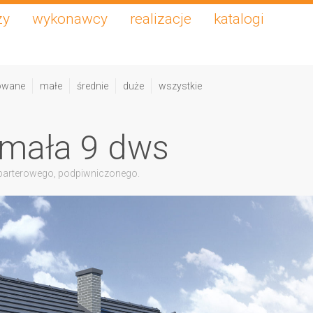
zy
wykonawcy
realizacje
katalogi
owane
małe
średnie
duże
wszystkie
mała 9 dws
 parterowego, podpiwniczonego.