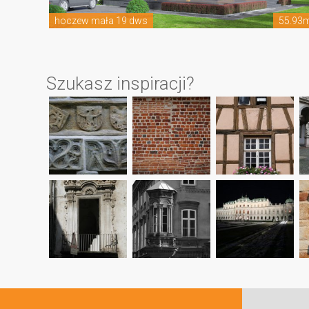
hoczew mała 19 dws
55.93
Szukasz inspiracji?