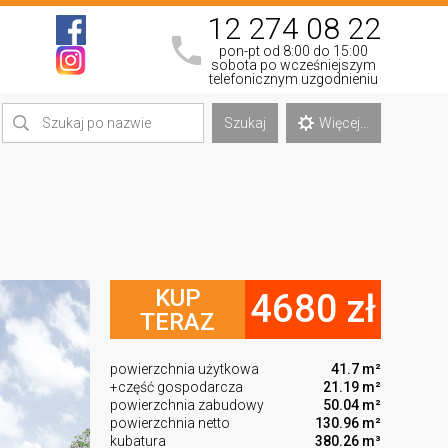
12 274 08 22
pon-pt od 8:00 do 15:00
sobota po wcześniejszym
telefonicznym uzgodnieniu
Szukaj
Więcej...
KUP
4680 zł
TERAZ
powierzchnia użytkowa
41.7 m²
+część gospodarcza
21.19 m²
powierzchnia zabudowy
50.04 m²
powierzchnia netto
130.96 m²
kubatura
380.26 m³