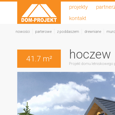
projekty
partner
kontakt
nowości
parterowe
z poddaszem
drewniane
mur
hoczew 
41.7 m²
Projekt domu letniskowego