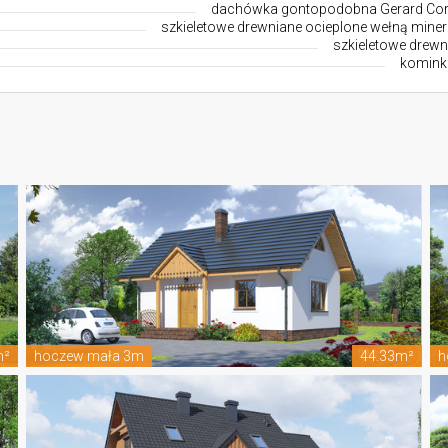
dachówka gontopodobna Gerard Co
szkieletowe drewniane ocieplone wełną miner
szkieletowe drewn
komin
m²
hoczew mała 3m
44.33m²
h