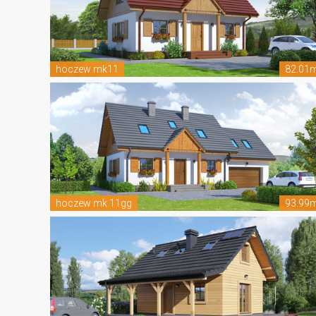
hoczew mk11
82.01
hoczew mk 11gg
93.99