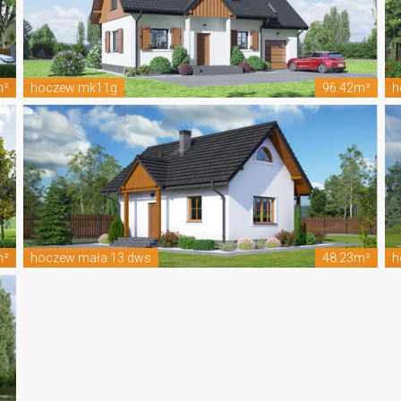
m²
hoczew mk11g
96.42m²
h
m²
hoczew mała 13 dws
48.23m²
h