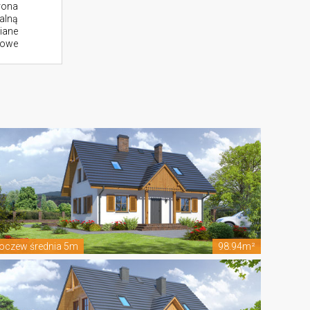
rona
alną
iane
kowe
oczew średnia 5m
98.94m²