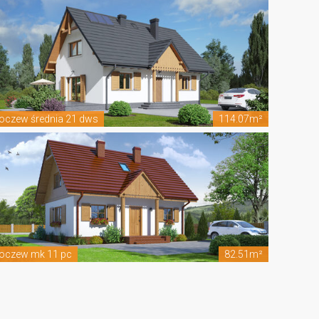
oczew średnia 21 dws
114.07m²
oczew mk 11 pc
82.51m²