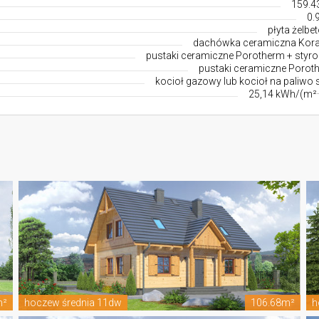
159.4
0.
płyta żelbe
dachówka ceramiczna Kor
pustaki ceramiczne Porotherm + styro
pustaki ceramiczne Porot
kocioł gazowy lub kocioł na paliwo 
25,14 kWh/(m²·
m²
hoczew średnia 11dw
106.68m²
h