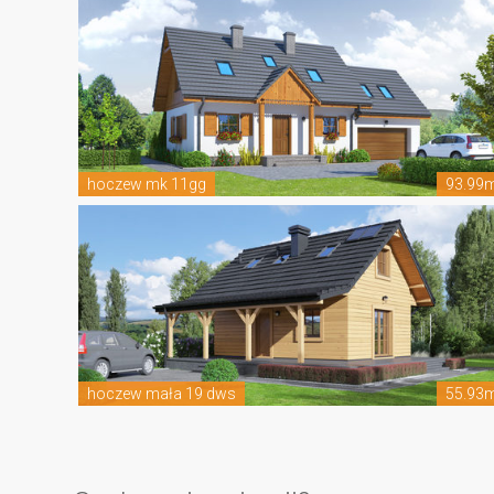
hoczew mk 11gg
93.99
hoczew mała 19 dws
55.93