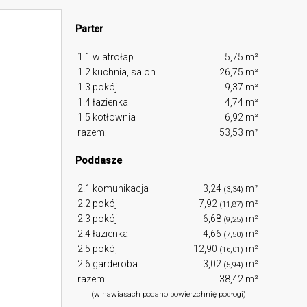
Parter
1.1 wiatrołap
5,75 m²
1.2 kuchnia, salon
26,75 m²
1.3 pokój
9,37 m²
1.4 łazienka
4,74 m²
1.5 kotłownia
6,92 m²
razem:
53,53 m²
Poddasze
2.1 komunikacja
3,24
m²
(3,34)
2.2 pokój
7,92
m²
(11,87)
2.3 pokój
6,68
m²
(9,25)
2.4 łazienka
4,66
m²
(7,50)
2.5 pokój
12,90
m²
(16,01)
2.6 garderoba
3,02
m²
(5,94)
razem:
38,42 m²
(w nawiasach podano powierzchnię podłogi)