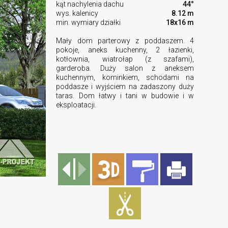
kąt nachylenia dachu
44°
wys. kalenicy
8.12 m
min. wymiary działki
18x16 m
Mały dom parterowy z poddaszem. 4
pokoje, aneks kuchenny, 2 łazienki,
kotłownia, wiatrołap (z szafami),
garderoba. Duży salon z aneksem
kuchennym, kominkiem, schodami na
poddasze i wyjściem na zadaszony duży
taras. Dom łatwy i tani w budowie i w
eksploatacji.