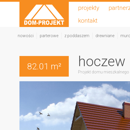
projekty
partner
kontakt
nowości
parterowe
z poddaszem
drewniane
mur
hoczew
82.01 m²
Projekt domu mieszkalnego