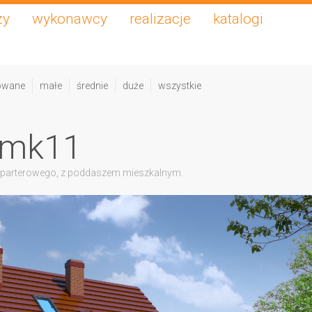
zy
wykonawcy
realizacje
katalogi
owane
małe
średnie
duże
wszystkie
 mk11
 parterowego, z poddaszem mieszkalnym.