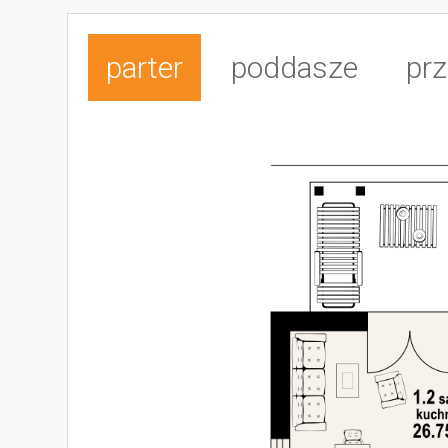
parter
poddasze
prz