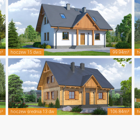
m²
hoczew 15 dws
99.94m²
h
m²
hoczew średnia 13 dw
106.84m²
h