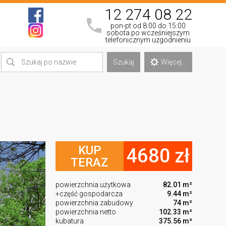
12 274 08 22
pon-pt od 8:00 do 15:00
sobota po wcześniejszym
telefonicznym uzgodnieniu
Szukaj
Więcej...
KUP
4680 zł
TERAZ
powierzchnia użytkowa
82.01 m²
+część gospodarcza
9.44 m²
powierzchnia zabudowy
74 m²
powierzchnia netto
102.33 m²
kubatura
375.56 m³