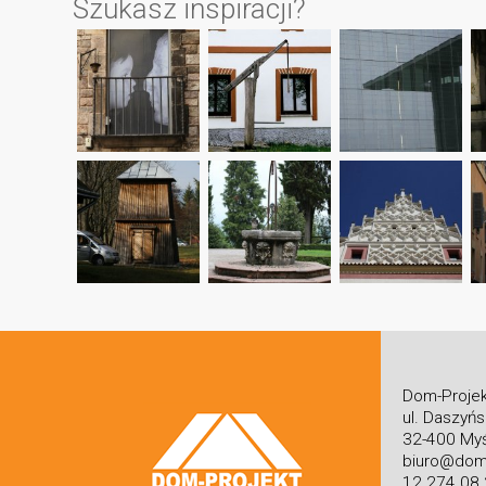
Szukasz inspiracji?
Dom-Projek
ul. Daszyń
32-400 Myś
biuro@dom-
12 274 08