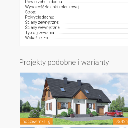
Powierzchnia dachu:
Wysokość ścianki kolankowej:
Strop:
Pokrycie dachu:
Ściany zewnętrzne:
Ściany wewnętrzne:
Typ ogrzewania:
Wskaźnik Ep:
Projekty podobne i warianty
hoczew mk11g
96.42