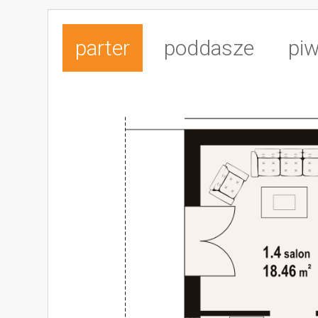
parter
poddasze
piw