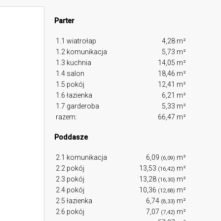
Parter
1.1 wiatrołap
4,28 m²
1.2 komunikacja
5,73 m²
1.3 kuchnia
14,05 m²
1.4 salon
18,46 m²
1.5 pokój
12,41 m²
1.6 łazienka
6,21 m²
1.7 garderoba
5,33 m²
razem:
66,47 m²
Poddasze
2.1 komunikacja
6,09
m²
(6,09)
2.2 pokój
13,53
m²
(16,42)
2.3 pokój
13,28
m²
(16,30)
2.4 pokój
10,36
m²
(12,68)
2.5 łazienka
6,74
m²
(8,33)
2.6 pokój
7,07
m²
(7,42)