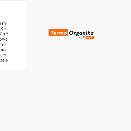
3 m²
.3 m
7 m³
towa
amic
pian
herm
stałe