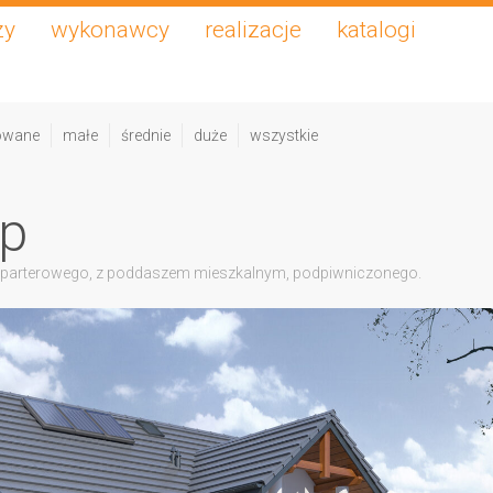
zy
wykonawcy
realizacje
katalogi
owane
małe
średnie
duże
wszystkie
 p
 parterowego, z poddaszem mieszkalnym, podpiwniczonego.