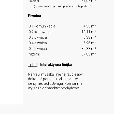
razem:
57,07 m²
(w nawiasach podano powierzchnię podłogi)
Piwnica
0.1 komunikacja
4,55 m²
0.2 kotłownia
19,11 m²
0.3 piwnica
5,33 m²
0.4 piwnica
5,96 m²
0.5 piwnica
32,88 m²
razem:
67,83 m²
Interaktywna linijka
Narysuj myszką linię na rzucie aby
dokonać pomiaru odległości w
centymetrach. Uwaga! Pomiar ma
wyłącznie charakter poglądowy.