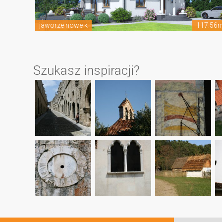
jaworze nowe k
117.56
Szukasz inspiracji?