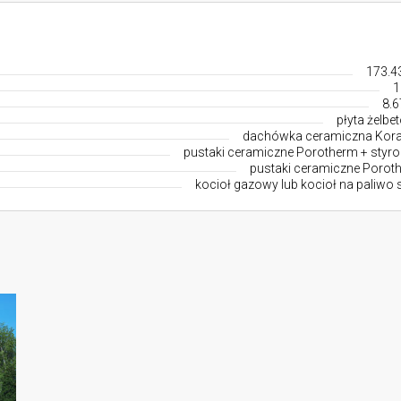
173.4
1
8.6
płyta żelbe
dachówka ceramiczna Kor
pustaki ceramiczne Porotherm + styro
pustaki ceramiczne Porot
kocioł gazowy lub kocioł na paliwo 