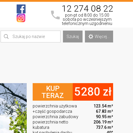
12 274 08 22
pon-pt od 8:00 do 15:00
sobota po wcześniejszym
telefonicznym uzgodnieniu
Szukaj
Więcej...
KUP
5280 zł
TERAZ
powierzchnia użytkowa
123.54 m²
+część gospodarcza
67.83 m²
powierzchnia zabudowy
90.95 m²
powierzchnia netto
206.19 m²
kubatura
737.6 m³
kąt nachylenia dachu
40°