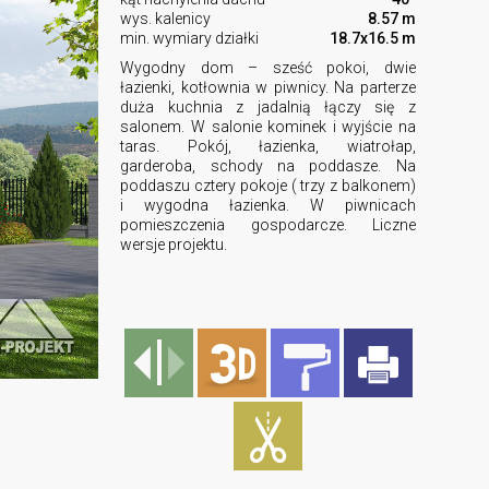
wys. kalenicy
8.57 m
min. wymiary działki
18.7x16.5 m
Wygodny dom – sześć pokoi, dwie
łazienki, kotłownia w piwnicy. Na parterze
duża kuchnia z jadalnią łączy się z
salonem. W salonie kominek i wyjście na
taras. Pokój, łazienka, wiatrołap,
garderoba, schody na poddasze. Na
poddaszu cztery pokoje ( trzy z balkonem)
i wygodna łazienka. W piwnicach
pomieszczenia gospodarcze. Liczne
wersje projektu.