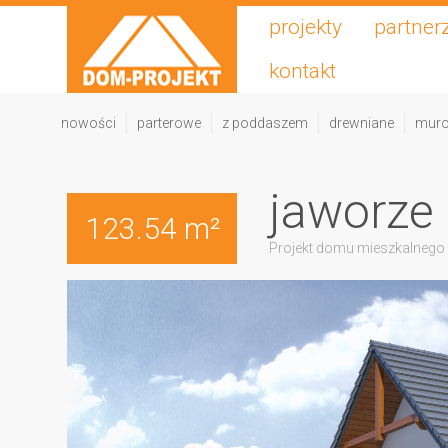
projekty
partner
kontakt
nowości
parterowe
z poddaszem
drewniane
mur
jaworze
123.54 m²
Projekt domu mieszkalnego