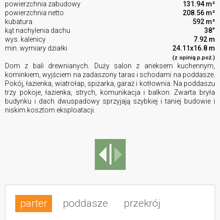
powierzchnia zabudowy
131.94 m²
powierzchnia netto
208.56 m²
kubatura
592 m³
kąt nachylenia dachu
38°
wys. kalenicy
7.92 m
min. wymiary działki
24.11x16.8 m
(z opinią p.poż.)
Dom z bali drewnianych. Duży salon z aneksem kuchennym,
kominkiem, wyjściem na zadaszony taras i schodami na poddasze.
Pokój, łazienka, wiatrołap, spiżarka, garaż i kotłownia. Na poddaszu
trzy pokoje, łazienka, strych, komunikacja i balkon. Zwarta bryła
budynku i dach dwuspadowy sprzyjają szybkiej i taniej budowie i
niskim kosztom eksploatacji.
parter
poddasze
przekrój