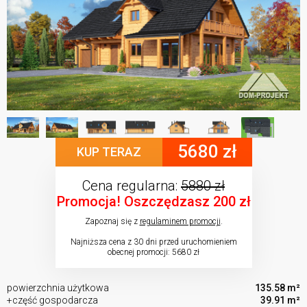
5680 zł
KUP TERAZ
Cena regularna:
5880 zł
Promocja! Oszczędzasz 200 zł
Zapoznaj się z
regulaminem promocji
.
Najniższa cena z 30 dni przed uruchomieniem
obecnej promocji: 5680 zł
powierzchnia użytkowa
135.58 m²
+część gospodarcza
39.91 m²