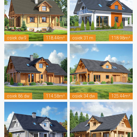
osiek dw9
118.44m²
osiek 31 m
118.98m²
osiek 86 dw
114.58m²
osiek 34 dw
125.44m²