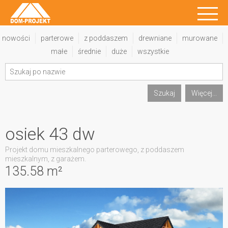
nowości
parterowe
z poddaszem
drewniane
murowane
małe
średnie
duże
wszystkie
Szukaj
Więcej...
osiek 43 dw
Projekt domu mieszkalnego parterowego, z poddaszem
mieszkalnym, z garażem.
135.58 m²