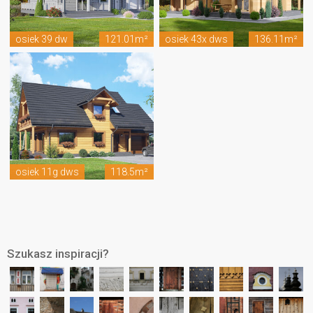
osiek 39 dw
121.01m²
osiek 43x dws
136.11m²
osiek 11g dws
118.5m²
Szukasz inspiracji?