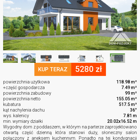
5280 zł
KUP TERAZ
powierzchnia użytkowa
118.98 m²
+część gospodarcza
7.49 m²
powierzchnia zabudowy
99 m²
powierzchnia netto
155.05 m²
kubatura
517.5 m³
kąt nachylenia dachu
36°
wys. kalenicy
7.81 m
min. wymiary działki
20.02x16.52 m
Wygodny dom z poddaszem, w którym na parterze zaprojektowano
otwartą część dzienną która stanowi duży, słoneczny salon
połączony z aneksem kuchennym. Ponadto na tej kondygnacji