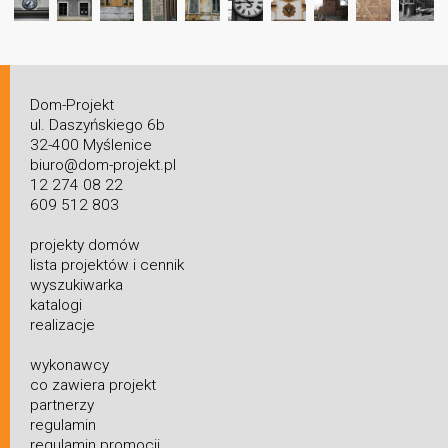
Dom-Projekt
ul. Daszyńskiego 6b
32-400 Myślenice
biuro@dom-projekt.pl
12 274 08 22
609 512 803
projekty domów
lista projektów i cennik
wyszukiwarka
katalogi
realizacje
wykonawcy
co zawiera projekt
partnerzy
regulamin
regulamin promocji