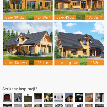
osiek 301dw
127.59m²
osiek 43 dw
135.58m²
osiek 43x dws
136.11m²
osiek 11g dws
118.5m²
Szukasz inspiracji?