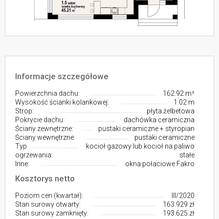
Informacje szczegółowe
Powierzchnia dachu:
162.92 m²
Wysokość ścianki kolankowej:
1.02 m
Strop:
płyta żelbetowa
Pokrycie dachu:
dachówka ceramiczna
Ściany zewnętrzne:
pustaki ceramiczne + styropian
Ściany wewnętrzne:
pustaki ceramiczne
Typ
kocioł gazowy lub kocioł na paliwo
ogrzewania:
stałe
Inne:
okna połaciowe Fakro
Kosztorys netto
Poziom cen (kwartał):
III/2020
Stan surowy otwarty:
163.929 zł
Stan surowy zamknięty:
193.625 zł