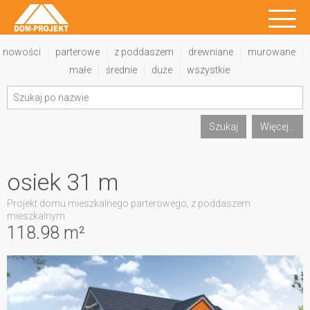
nowości
parterowe
z poddaszem
drewniane
murowane
małe
średnie
duże
wszystkie
Szukaj
Więcej...
osiek 31 m
Projekt domu mieszkalnego parterowego, z poddaszem
mieszkalnym.
118.98 m²