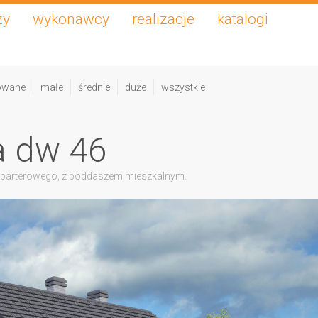
zy
wykonawcy
realizacje
katalogi
owane
małe
średnie
duże
wszystkie
a dw 46
 parterowego, z poddaszem mieszkalnym.