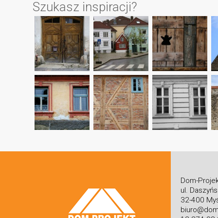
Szukasz inspiracji?
Dom-Projek
ul. Daszyń
32-400 Myś
biuro@dom-