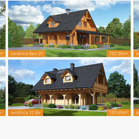
m²
świdnica dws 37
100.39m²
ś
m²
świdnica 33 dw
103.69m²
ś