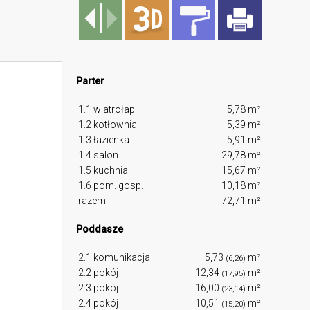
Parter
1.1 wiatrołap
5,78 m²
1.2 kotłownia
5,39 m²
1.3 łazienka
5,91 m²
1.4 salon
29,78 m²
1.5 kuchnia
15,67 m²
1.6 pom. gosp.
10,18 m²
razem:
72,71 m²
Poddasze
2.1 komunikacja
5,73
m²
(6,26)
2.2 pokój
12,34
m²
(17,95)
2.3 pokój
16,00
m²
(23,14)
2.4 pokój
10,51
m²
(15,20)