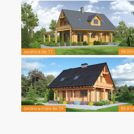
świdnica dw 17
98.05
świdnica mała dw 29
89.87