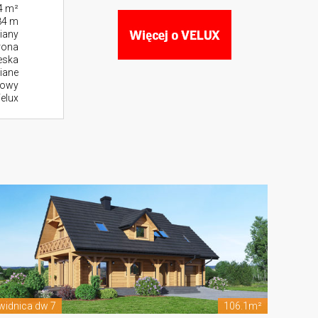
4 m²
84 m
iany
rona
eska
iane
zowy
elux
widnica dw 7
106.1m²