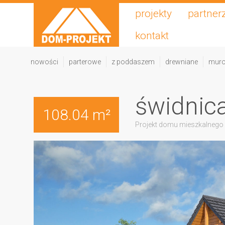
projekty
partner
kontakt
nowości
parterowe
z poddaszem
drewniane
mur
świdnic
108.04 m²
Projekt domu mieszkalnego