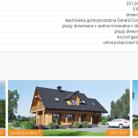
251.0
0.
drewn
dachówka gontopodobna Gerard Co
płazy drewniane + wełna mineralna + d
płazy drewn
kocioł ga
okna połaciowe V
m²
świdnica dws 7
104.13m²
ś