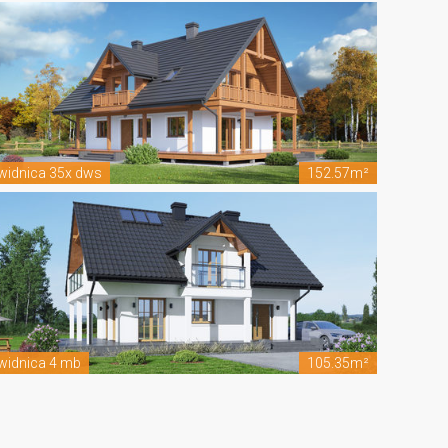
widnica 35x dws
152.57m²
widnica 4 mb
105.35m²