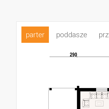
parter
poddasze
prz