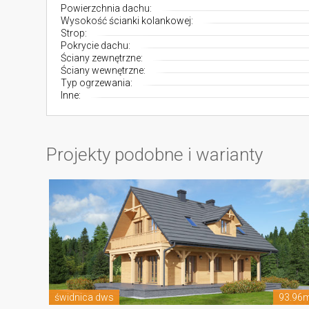
Powierzchnia dachu:
Wysokość ścianki kolankowej:
Strop:
Pokrycie dachu:
Ściany zewnętrzne:
Ściany wewnętrzne:
Typ ogrzewania:
Inne:
Projekty podobne i warianty
świdnica dws
93.96