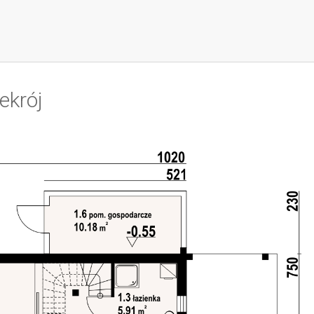
ekrój