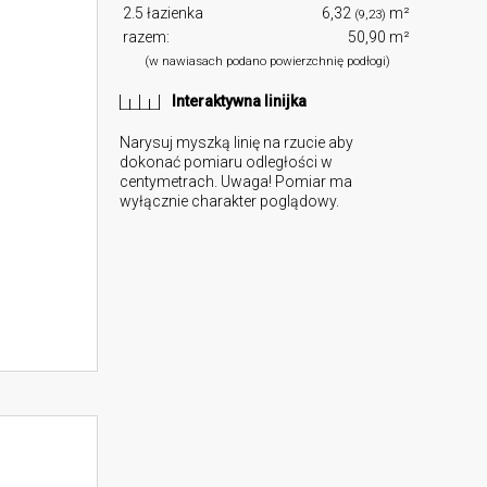
2.5 łazienka
6,32
m²
(9,23)
razem:
50,90 m²
(w nawiasach podano powierzchnię podłogi)
Interaktywna linijka
Narysuj myszką linię na rzucie aby
dokonać pomiaru odległości w
centymetrach. Uwaga! Pomiar ma
wyłącznie charakter poglądowy.