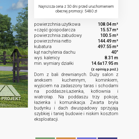
Najniższa cena z 30 dni przed uruchomieniem
obecnej promocji: 5480 zł
powierzchnia użytkowa
108.04 m²
+część gospodarcza
15.57 m²
powierzchnia zabudowy
100.5 m²
powierzchnia netto
144.49 m²
kubatura
497.55 m³
kąt nachylenia dachu
40°
wys. kalenicy
8.31 m
min. wymiary działki
14.6x17.95 m
(z opinią p.poż.)
Dom z bali drewnianych. Duży salon z
aneksem kuchennym, kominkiem,
wyjściem na zadaszony taras i schodami
na poddasze.Łazienka, kotłownia i
wiatrołap. Na poddaszu trzy pokoje,
łazienka i komunikacja. Zwarta bryła
budynku i dach dwuspadowy sprzyjają
szybkiej i taniej budowie i niskim kosztom
eksploatacji.