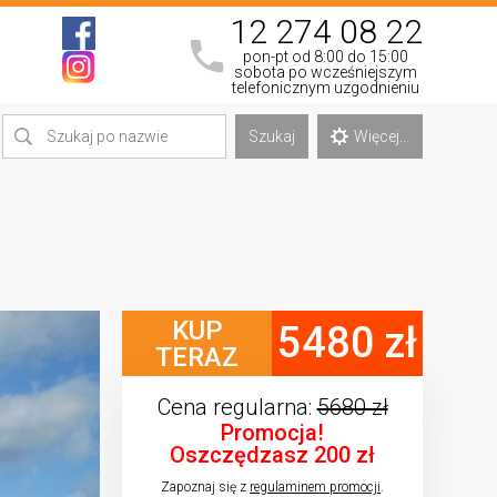
12 274 08 22
pon-pt od 8:00 do 15:00
sobota po wcześniejszym
telefonicznym uzgodnieniu
Szukaj
Więcej...
KUP
5480 zł
TERAZ
Cena regularna:
5680 zł
Promocja!
Oszczędzasz 200 zł
Zapoznaj się z
regulaminem promocji
.