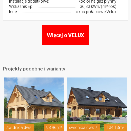
Instalacje dodatkowe:
kocioł na gaz płynny
Wskaźnik Ep:
36,30 kWh/(m²·rok)
Inne:
okna połaciowe Velux
Projekty podobne i warianty
świdnica dws
93.96m²
świdnica dws 7
104.13m²