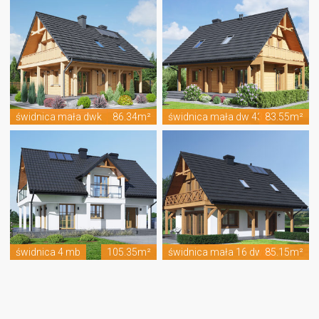
świdnica mała dwk
86.34m²
świdnica mała dw 43
83.55m²
świdnica 4 mb
105.35m²
świdnica mała 16 dws
85.15m²