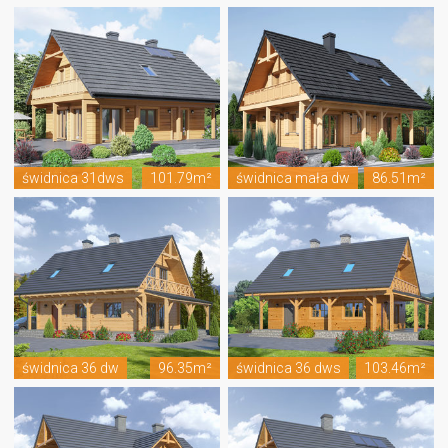
świdnica 31dws
101.79m²
świdnica mała dw
86.51m²
świdnica 36 dw
96.35m²
świdnica 36 dws
103.46m²