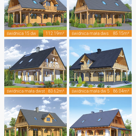
świdnica 15 dw
112.19m²
świdnica mała dws
85.15m²
świdnica mała dwst
83.62m²
świdnica mała dw 5
86.04m²