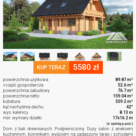
5580 zł
KUP TERAZ
powierzchnia użytkowa
89.87 m²
+część gospodarcza
52.6 m²
powierzchnia zabudowy
76.7 m²
powierzchnia netto
159.04 m²
kubatura
559.2 m³
kąt nachylenia dachu
42°
wys. kalenicy
8.13 m
min. wymiary działki
17x16.2 m
(z opinią p.poż.)
Dom z bali drewnianych. Podpiwniczony. Duży salon z aneksem
kuchennym, kominkiem, wyjściem na zadaszony taras i schodami