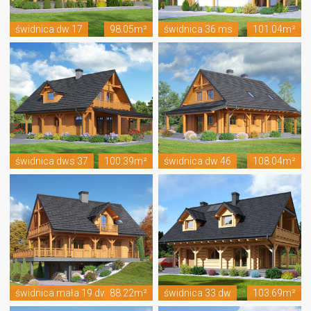
świdnica dw 17
98.05m²
świdnica 36 ms
101.04m²
świdnica dws 37
100.39m²
świdnica dw 46
108.04m²
świdnica mała 19 dws
88.22m²
świdnica 33 dw
103.69m²