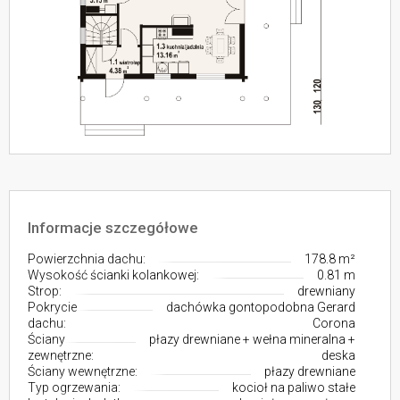
Informacje szczegółowe
Powierzchnia dachu:
178.8 m²
Wysokość ścianki kolankowej:
0.81 m
Strop:
drewniany
Pokrycie
dachówka gontopodobna Gerard
dachu:
Corona
Ściany
płazy drewniane + wełna mineralna +
zewnętrzne:
deska
Ściany wewnętrzne:
płazy drewniane
Typ ogrzewania:
kocioł na paliwo stałe