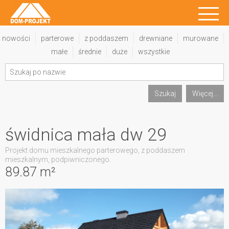
nowości
parterowe
z poddaszem
drewniane
murowane
małe
średnie
duże
wszystkie
Szukaj
Więcej...
świdnica mała dw 29
Projekt domu mieszkalnego parterowego, z poddaszem
mieszkalnym, podpiwniczonego.
89.87 m²