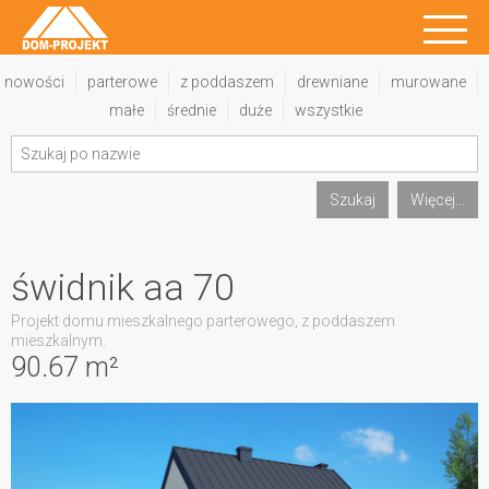
nowości
parterowe
z poddaszem
drewniane
murowane
małe
średnie
duże
wszystkie
Szukaj
Więcej...
świdnik aa 70
Projekt domu mieszkalnego parterowego, z poddaszem
mieszkalnym.
90.67 m²