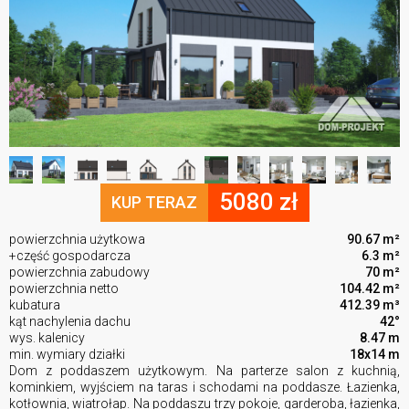
5080 zł
KUP TERAZ
powierzchnia użytkowa
90.67 m²
+część gospodarcza
6.3 m²
powierzchnia zabudowy
70 m²
powierzchnia netto
104.42 m²
kubatura
412.39 m³
kąt nachylenia dachu
42°
wys. kalenicy
8.47 m
min. wymiary działki
18x14 m
Dom z poddaszem użytkowym. Na parterze salon z kuchnią,
kominkiem, wyjściem na taras i schodami na poddasze. Łazienka,
kotłownia, wiatrołap. Na poddaszu trzy pokoje, garderoba, łazienka,