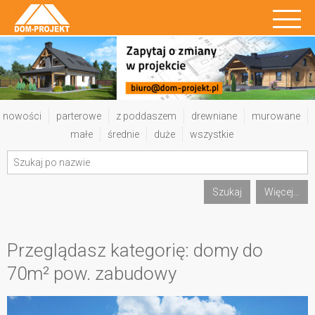
nowości
parterowe
z poddaszem
drewniane
murowane
małe
średnie
duże
wszystkie
Szukaj
Więcej...
Przeglądasz kategorię: domy do
70m² pow. zabudowy