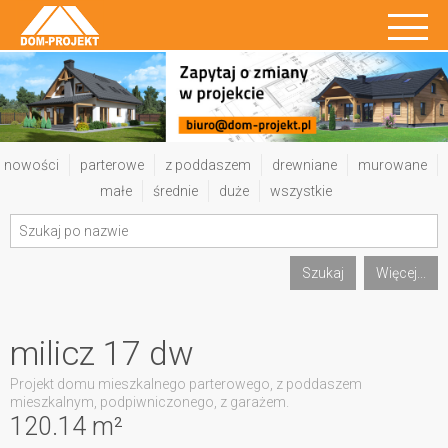
nowości
parterowe
z poddaszem
drewniane
murowane
małe
średnie
duże
wszystkie
Szukaj
Więcej...
milicz 17 dw
Projekt domu mieszkalnego parterowego, z poddaszem
mieszkalnym, podpiwniczonego, z garażem.
120.14 m²