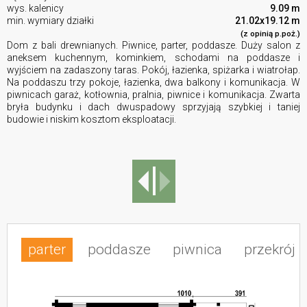
wys. kalenicy
9.09 m
min. wymiary działki
21.02x19.12 m
(z opinią p.poż.)
Dom z bali drewnianych. Piwnice, parter, poddasze. Duży salon z
aneksem kuchennym, kominkiem, schodami na poddasze i
wyjściem na zadaszony taras. Pokój, łazienka, spiżarka i wiatrołap.
Na poddaszu trzy pokoje, łazienka, dwa balkony i komunikacja. W
piwnicach garaż, kotłownia, pralnia, piwnice i komunikacja. Zwarta
bryła budynku i dach dwuspadowy sprzyjają szybkiej i taniej
budowie i niskim kosztom eksploatacji.
parter
poddasze
piwnica
przekrój