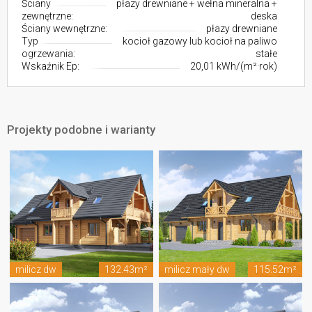
Ściany
płazy drewniane + wełna mineralna +
zewnętrzne:
deska
Ściany wewnętrzne:
płazy drewniane
Typ
kocioł gazowy lub kocioł na paliwo
ogrzewania:
stałe
Wskaźnik Ep:
20,01 kWh/(m²·rok)
Projekty podobne i warianty
milicz dw
132.43m²
milicz mały dw
115.52m²