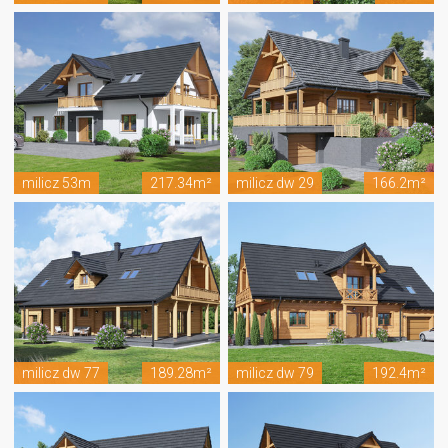
milicz 53m
217.34m²
milicz dw 29
166.2m²
milicz dw 77
189.28m²
milicz dw 79
192.4m²