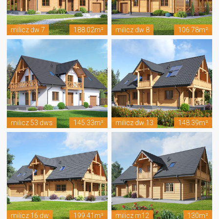
milicz dw 7
188.02m²
milicz dw 8
106.78m²
milicz 53 dws
145.33m²
milicz dw 13
148.39m²
milicz 16 dw
199.41m²
milicz m12
130m²