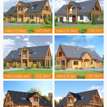
milicz 12 dws
147.27m²
milicz 51 dws
139.7m²
milicz mały dws
125.76m²
milicz 22 dw
126.15m²