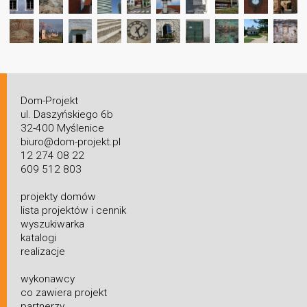
Dom-Projekt
ul. Daszyńskiego 6b
32-400 Myślenice
biuro@dom-projekt.pl
12 274 08 22
609 512 803
projekty domów
lista projektów i cennik
wyszukiwarka
katalogi
realizacje
wykonawcy
co zawiera projekt
partnerzy