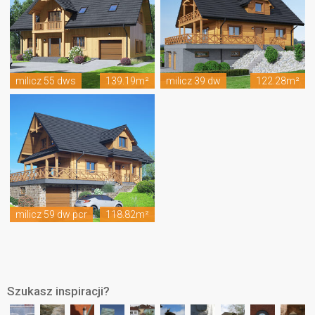
milicz 55 dws
139.19m²
milicz 39 dw
122.28m²
milicz 59 dw pcr
118.82m²
Szukasz inspiracji?