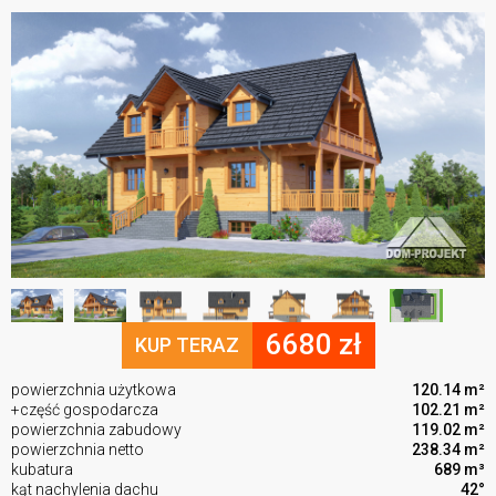
6680 zł
KUP TERAZ
powierzchnia użytkowa
120.14 m²
+część gospodarcza
102.21 m²
powierzchnia zabudowy
119.02 m²
powierzchnia netto
238.34 m²
kubatura
689 m³
kąt nachylenia dachu
42°