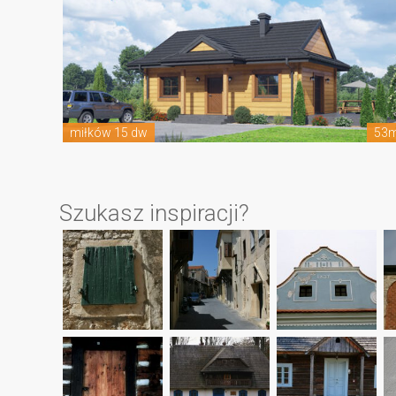
miłków 15 dw
53
Szukasz inspiracji?