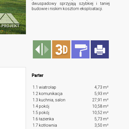
dwuspadowy sprzyjają szybkiej i taniej
budowie i niskim kosztom eksploatacji.
Parter
1.1 wiatrołap
4,73 m²
1.2 komunikacja
5,93 m²
1.3 kuchnia, salon
27,91 m²
1.4 pokój
10,58 m²
1.5 pokój
10,52 m²
1.6 łazienka
5,73 m²
1.7 kotłownia
3,50 m²