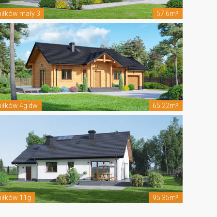
iłków mały 3
57.6m²
iłków 4g dw
65.22m²
iłków 11g
95.35m²