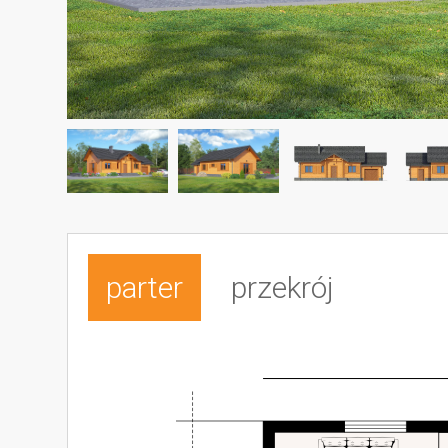
parter
przekrój