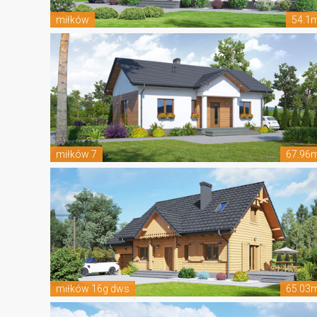
miłków
54.1
miłków 7
67.96
miłków 16g dws
65.03