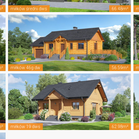
m²
miłków średni dws
66.48m²
m
m²
miłków 46g dw
56.59m²
m
m²
miłków 19 dws
62.98m²
m