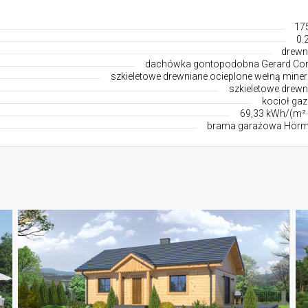
17
0.
drewn
dachówka gontopodobna Gerard Co
szkieletowe drewniane ocieplone wełną miner
szkieletowe drewn
kocioł ga
69,33 kWh/(m²·
brama garażowa Hör