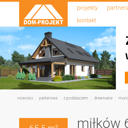
projekty
partner
kontakt
nowości
parterowe
z poddaszem
drewniane
mur
miłków 