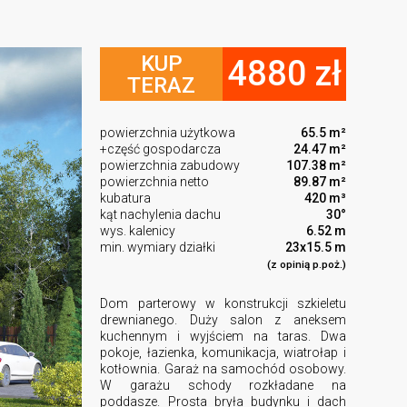
KUP
4880 zł
TERAZ
powierzchnia użytkowa
65.5 m²
+część gospodarcza
24.47 m²
powierzchnia zabudowy
107.38 m²
powierzchnia netto
89.87 m²
kubatura
420 m³
kąt nachylenia dachu
30°
wys. kalenicy
6.52 m
min. wymiary działki
23x15.5 m
(z opinią p.poż.)
Dom parterowy w konstrukcji szkieletu
drewnianego. Duży salon z aneksem
kuchennym i wyjściem na taras. Dwa
pokoje, łazienka, komunikacja, wiatrołap i
kotłownia. Garaż na samochód osobowy.
W garażu schody rozkładane na
poddasze. Prosta bryła budynku i dach