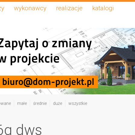
zy
wykonawcy
realizacje
katalogi
owane
małe
średnie
duże
wszystkie
6g dws