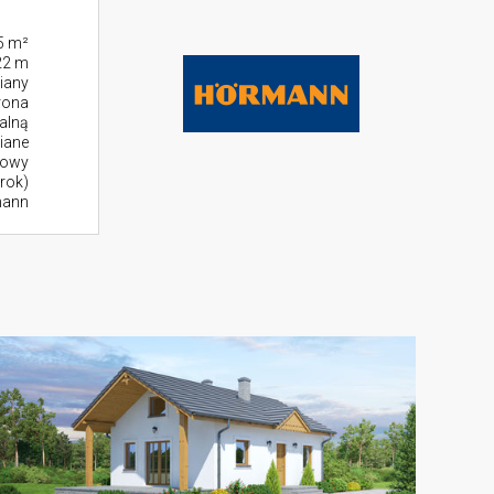
5 m²
22 m
iany
rona
alną
iane
zowy
rok)
mann