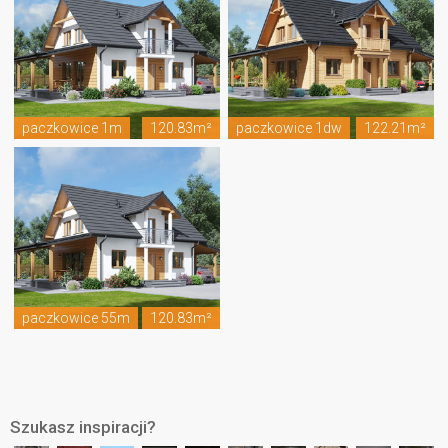
paczkowice 1m
120.83m²
paczkowice 1dw
122.21m²
paczkowice 55m
120.83m²
Szukasz inspiracji?