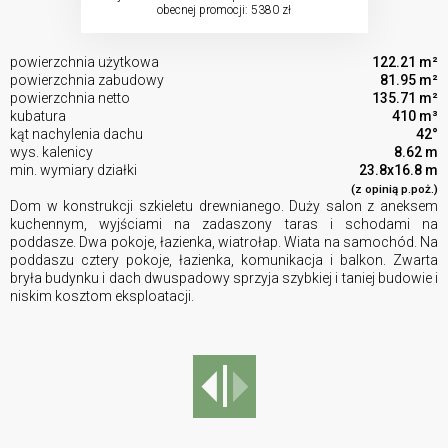
obecnej promocji: 5380 zł
powierzchnia użytkowa
122.21 m²
powierzchnia zabudowy
81.95 m²
powierzchnia netto
135.71 m²
kubatura
410 m³
kąt nachylenia dachu
42°
wys. kalenicy
8.62 m
min. wymiary działki
23.8x16.8 m
(z opinią p.poż.)
Dom w konstrukcji szkieletu drewnianego. Duży salon z aneksem
kuchennym, wyjściami na zadaszony taras i schodami na
poddasze. Dwa pokoje, łazienka, wiatrołap. Wiata na samochód. Na
poddaszu cztery pokoje, łazienka, komunikacja i balkon. Zwarta
bryła budynku i dach dwuspadowy sprzyja szybkiej i taniej budowie i
niskim kosztom eksploatacji.