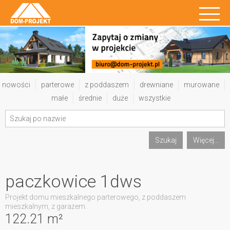
nowości
parterowe
z poddaszem
drewniane
murowane
małe
średnie
duże
wszystkie
Szukaj
Więcej...
paczkowice 1dws
Projekt domu mieszkalnego parterowego, z poddaszem
mieszkalnym, z garażem.
122.21 m²