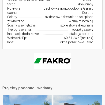
Wysokość ścianki kolankowej:
0.94 m
Strop:
drewniany
Pokrycie
dachówka gontopodobna Gerard
dachu:
Corona
Ściany
szkieletowe drewniane ocieplone
zewnętrzne:
wełną mineralną
Ściany wewnętrzne:
szkieletowe drewniane
Typ ogrzewania:
kocioł gazowy
Instalacje dodatkowe:
instalacja solarna
Wskaźnik Ep:
69,51 kWh/(m²·rok)
Inne:
okna połaciowe Fakro
Projekty podobne i warianty