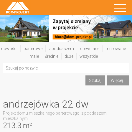
nowości
parterowe
z poddaszem
drewniane
murowane
małe
średnie
duże
wszystkie
Szukaj
Więcej...
andrzejówka 22 dw
Projekt domu mieszkalnego parterowego, z poddaszem
mieszkalnym.
213.3 m²