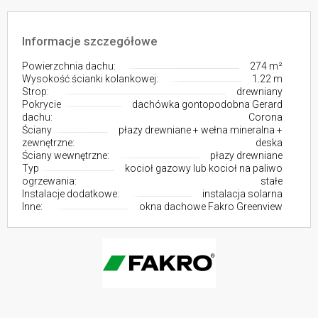
Informacje szczegółowe
Powierzchnia dachu:
274 m²
Wysokość ścianki kolankowej:
1.22 m
Strop:
drewniany
Pokrycie
dachówka gontopodobna Gerard
dachu:
Corona
Ściany
płazy drewniane + wełna mineralna +
zewnętrzne:
deska
Ściany wewnętrzne:
płazy drewniane
Typ
kocioł gazowy lub kocioł na paliwo
ogrzewania:
stałe
Instalacje dodatkowe:
instalacja solarna
Inne:
okna dachowe Fakro Greenview