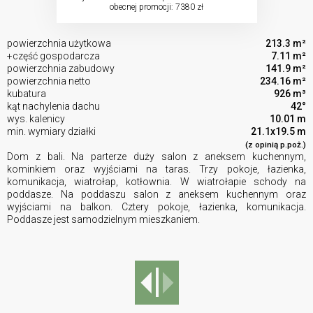
obecnej promocji: 7380 zł
powierzchnia użytkowa
213.3 m²
+część gospodarcza
7.11 m²
powierzchnia zabudowy
141.9 m²
powierzchnia netto
234.16 m²
kubatura
926 m³
kąt nachylenia dachu
42°
wys. kalenicy
10.01 m
min. wymiary działki
21.1x19.5 m
(z opinią p.poż.)
Dom z bali. Na parterze duży salon z aneksem kuchennym,
kominkiem oraz wyjściami na taras. Trzy pokoje, łazienka,
komunikacja, wiatrołap, kotłownia. W wiatrołapie schody na
poddasze. Na poddaszu salon z aneksem kuchennym oraz
wyjściami na balkon. Cztery pokoje, łazienka, komunikacja.
Poddasze jest samodzielnym mieszkaniem.