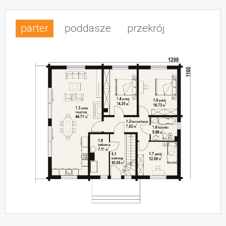
parter
poddasze
przekrój