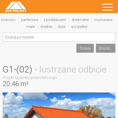
nowości
parterowe
z poddaszem
drewniane
murowane
małe
średnie
duże
wszystkie
Szukaj
Więcej...
G1-(02)
- lustrzane odbicie
Projekt budynku gospodarczego.
20.46 m²