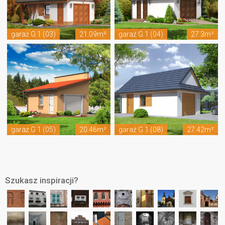
garaż G 1 (03)
21.09m²
garaż G 1 (04)
27.3m²
garaż G 1 (05)
20.46m²
garaż G 1 (08)
27.42m²
Szukasz inspiracji?