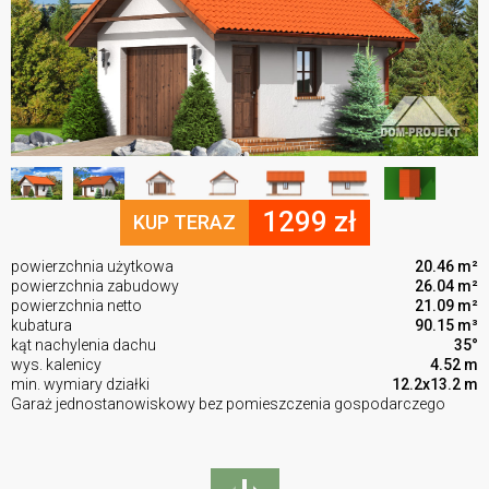
1299 zł
KUP TERAZ
powierzchnia użytkowa
20.46 m²
powierzchnia zabudowy
26.04 m²
powierzchnia netto
21.09 m²
kubatura
90.15 m³
kąt nachylenia dachu
35°
wys. kalenicy
4.52 m
min. wymiary działki
12.2x13.2 m
Garaż jednostanowiskowy bez pomieszczenia gospodarczego