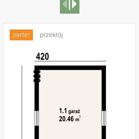
parter
przekrój