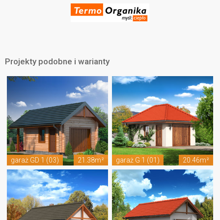
Projekty podobne i warianty
garaż GD 1 (03)
21.38m²
garaż G 1 (01)
20.46m²