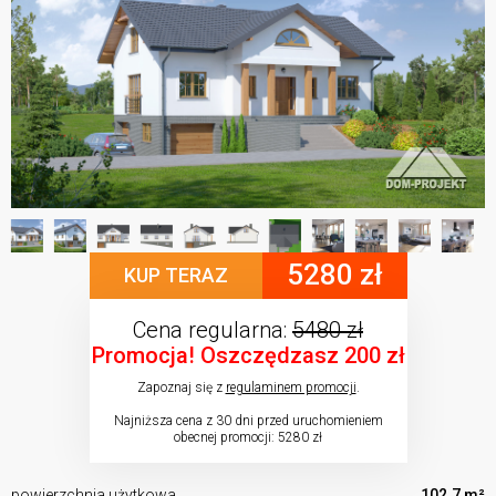
5280 zł
KUP TERAZ
Cena regularna:
5480 zł
Promocja! Oszczędzasz 200 zł
Zapoznaj się z
regulaminem promocji
.
Najniższa cena z 30 dni przed uruchomieniem
obecnej promocji: 5280 zł
powierzchnia użytkowa
102.7 m²