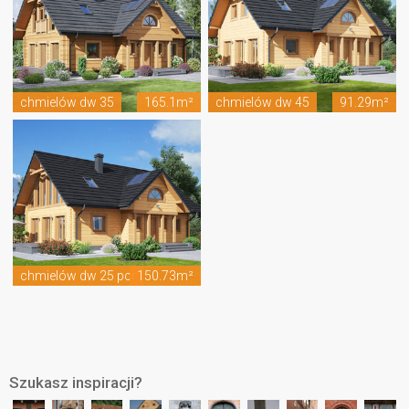
chmielów dw 35
165.1m²
chmielów dw 45
91.29m²
chmielów dw 25 pcr
150.73m²
Szukasz inspiracji?