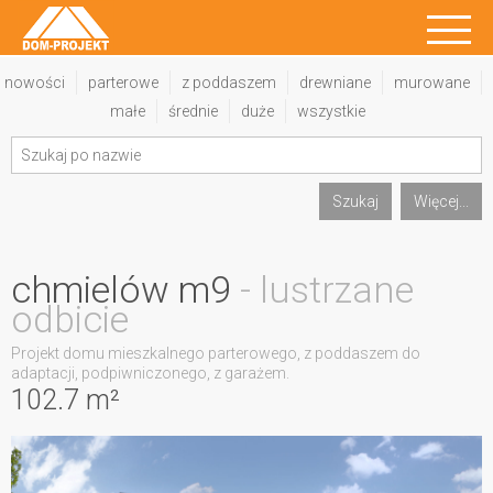
nowości
parterowe
z poddaszem
drewniane
murowane
małe
średnie
duże
wszystkie
Szukaj
Więcej...
chmielów m9
- lustrzane
odbicie
Projekt domu mieszkalnego parterowego, z poddaszem do
adaptacji, podpiwniczonego, z garażem.
102.7 m²