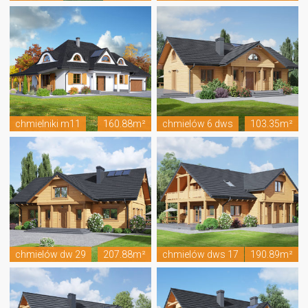
chmielniki m11
160.88m²
chmielów 6 dws
103.35m²
chmielów dw 29
207.88m²
chmielów dws 17
190.89m²