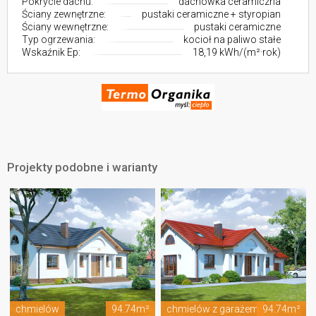
Pokrycie dachu:
dachówka ceramiczna
Ściany zewnętrzne:
pustaki ceramiczne + styropian
Ściany wewnętrzne:
pustaki ceramiczne
Typ ogrzewania:
kocioł na paliwo stałe
Wskaźnik Ep:
18,19 kWh/(m²·rok)
Projekty podobne i warianty
chmielów
94.74m²
chmielów z garażem
94.74m²