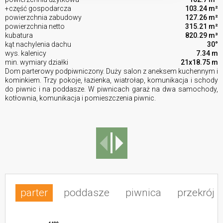
+część gospodarcza
103.24 m²
powierzchnia zabudowy
127.26 m²
powierzchnia netto
315.21 m²
kubatura
820.29 m³
kąt nachylenia dachu
30°
wys. kalenicy
7.34 m
min. wymiary działki
21x18.75 m
Dom parterowy podpiwniczony. Duży salon z aneksem kuchennym i
kominkiem. Trzy pokoje, łazienka, wiatrołap, komunikacja i schody
do piwnic i na poddasze. W piwnicach garaż na dwa samochody,
kotłownia, komunikacja i pomieszczenia piwnic.
parter
poddasze
piwnica
przekrój