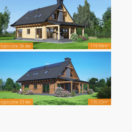
łogoczów 36 dw
119.99m²
łogoczów 23 dw
135.02m²