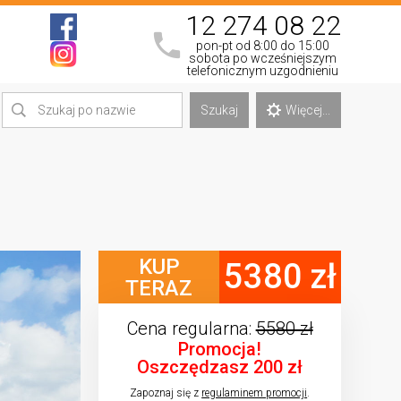
12 274 08 22
pon-pt od 8:00 do 15:00
sobota po wcześniejszym
telefonicznym uzgodnieniu
Szukaj
Więcej...
KUP
5380 zł
TERAZ
Cena regularna:
5580 zł
Promocja!
Oszczędzasz 200 zł
Zapoznaj się z
regulaminem promocji
.