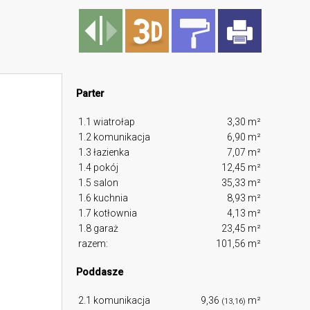
Parter
1.1 wiatrołap
3,30 m²
1.2 komunikacja
6,90 m²
1.3 łazienka
7,07 m²
1.4 pokój
12,45 m²
1.5 salon
35,33 m²
1.6 kuchnia
8,93 m²
1.7 kotłownia
4,13 m²
1.8 garaż
23,45 m²
razem:
101,56 m²
Poddasze
2.1 komunikacja
9,36
m²
(13,16)