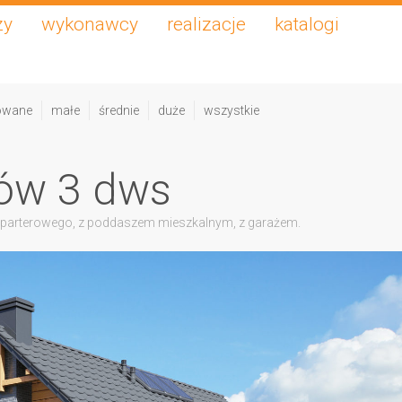
zy
wykonawcy
realizacje
katalogi
owane
małe
średnie
duże
wszystkie
ów 3 dws
 parterowego, z poddaszem mieszkalnym, z garażem.