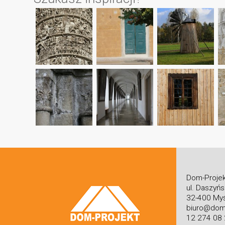
Dom-Projek
ul. Daszyń
32-400 Myś
biuro@dom-
12 274 08