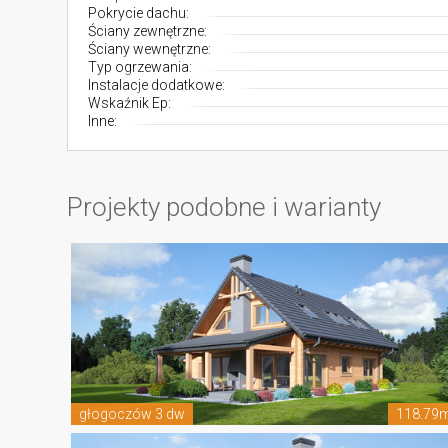
Pokrycie dachu:
Ściany zewnętrzne:
Ściany wewnętrzne:
Typ ogrzewania:
Instalacje dodatkowe:
Wskaźnik Ep:
Inne:
Projekty podobne i warianty
głogoczów 3 dw
118.79