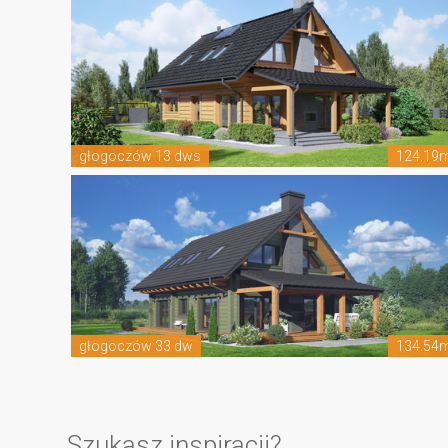
głogoczów 13 dws
124.19
głogoczów 33 dw
134.54
Szukasz inspiracji?