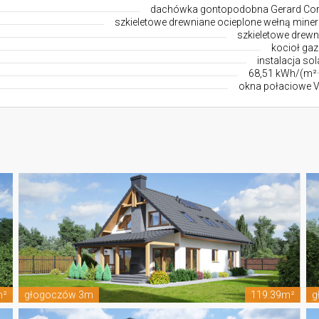
dachówka gontopodobna Gerard Co
szkieletowe drewniane ocieplone wełną miner
szkieletowe drewn
kocioł ga
instalacja so
68,51 kWh/(m²·
okna połaciowe V
m²
głogoczów 3m
119.39m²
g