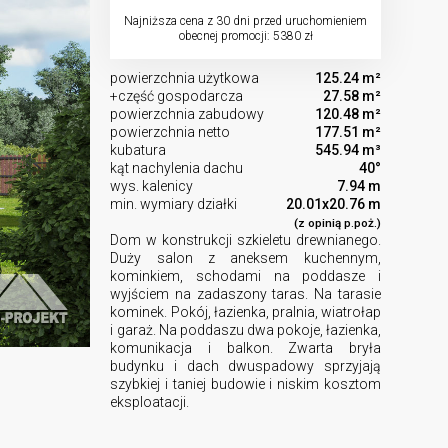
Najniższa cena z 30 dni przed uruchomieniem
obecnej promocji: 5380 zł
powierzchnia użytkowa
125.24 m²
+część gospodarcza
27.58 m²
powierzchnia zabudowy
120.48 m²
powierzchnia netto
177.51 m²
kubatura
545.94 m³
kąt nachylenia dachu
40°
wys. kalenicy
7.94 m
min. wymiary działki
20.01x20.76 m
(z opinią p.poż.)
Dom w konstrukcji szkieletu drewnianego.
Duży salon z aneksem kuchennym,
kominkiem, schodami na poddasze i
wyjściem na zadaszony taras. Na tarasie
kominek. Pokój, łazienka, pralnia, wiatrołap
i garaż. Na poddaszu dwa pokoje, łazienka,
komunikacja i balkon. Zwarta bryła
budynku i dach dwuspadowy sprzyjają
szybkiej i taniej budowie i niskim kosztom
eksploatacji.