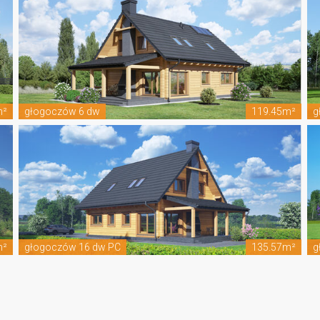
m²
głogoczów 6 dw
119.45m²
g
m²
głogoczów 16 dw PC
135.57m²
g