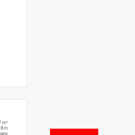
7 m²
.8 m
iany