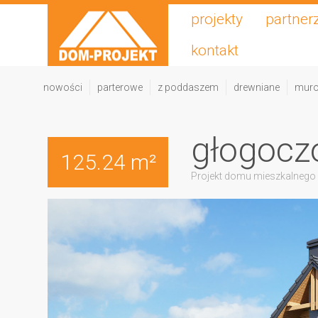
projekty
partner
kontakt
nowości
parterowe
z poddaszem
drewniane
mur
głogocz
125.24 m²
Projekt domu mieszkalnego