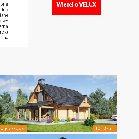
rona
alną
iane
zowy
larna
rok)
elux
łogowo dws
106.37m²