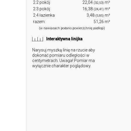
2.2 pokój
22,04
m²
(32,53)
2.3 pokój
16,38
m²
(24,41)
2.4 łazienka
3,48
m²
(5,85)
razem:
51,26 m²
(w nawiasach podano powierzchnię podłogi)
Interaktywna linijka
Narysuj myszką linię na rzucie aby
dokonać pomiaru odległości w
centymetrach. Uwaga! Pomiar ma
wyłącznie charakter poglądowy.