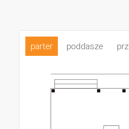
parter
poddasze
prz