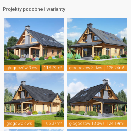
Projekty podobne i warianty
głogoczów 3 dw
118.79m²
głogoczów 3 dws
125.24m²
głogowo dws
106.37m²
głogoczów 13 dws
124.19m²