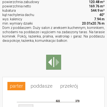
powierzchnia zabudowy
120.48 m²
powierzchnia netto
169.76 m²
kubatura
544.9 m³
kąt nachylenia dachu
40°
wys. kalenicy
7.94 m
min. wymiary działki
20.01x20.76 m
Dom z poddaszem. Duży salon z aneksem kuchennym, kominkiem,
schodami na poddasze i wyjściem na zadaszony taras. Na tarasie
kominek. Pokój, łazienka, pralnia, wiatrołap i garaż. Na poddaszu
dwa pokoje, łazienka, komunikacja i balkon.
parter
poddasze
przekrój