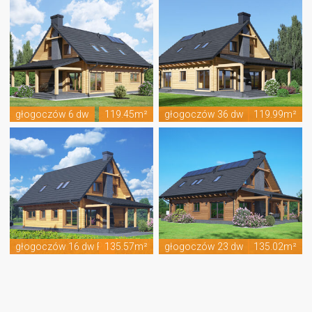
głogoczów 6 dw
119.45m²
głogoczów 36 dw
119.99m²
głogoczów 16 dw PC
135.57m²
głogoczów 23 dw
135.02m²