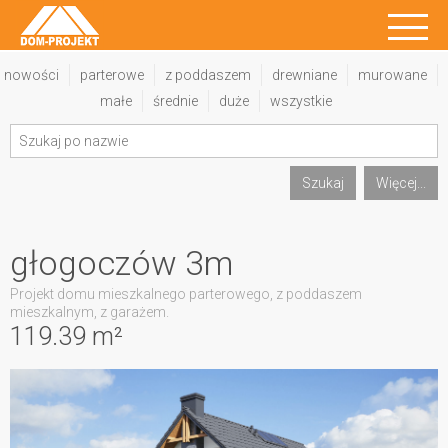
nowości
parterowe
z poddaszem
drewniane
murowane
małe
średnie
duże
wszystkie
Szukaj
Więcej...
głogoczów 3m
Projekt domu mieszkalnego parterowego, z poddaszem
mieszkalnym, z garażem.
119.39 m²