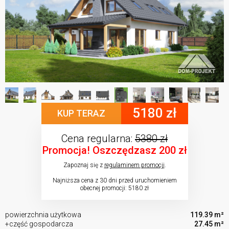
5180 zł
KUP TERAZ
Cena regularna:
5380 zł
Promocja! Oszczędzasz 200 zł
Zapoznaj się z
regulaminem promocji
.
Najniższa cena z 30 dni przed uruchomieniem
obecnej promocji: 5180 zł
powierzchnia użytkowa
119.39 m²
+część gospodarcza
27.45 m²