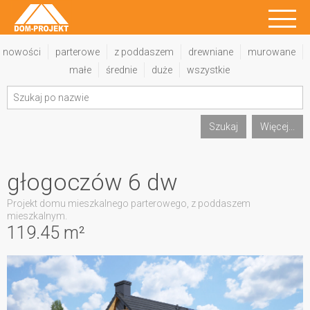
nowości
parterowe
z poddaszem
drewniane
murowane
małe
średnie
duże
wszystkie
Szukaj
Więcej...
głogoczów 6 dw
Projekt domu mieszkalnego parterowego, z poddaszem
mieszkalnym.
119.45 m²