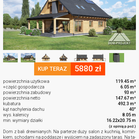
5880 zł
KUP TERAZ
powierzchnia użytkowa
119.45 m²
+część gospodarcza
6.05 m²
powierzchnia zabudowy
93 m²
powierzchnia netto
147.67 m²
kubatura
492.3 m³
kąt nachylenia dachu
40°
wys. kalenicy
8.05 m
min. wymiary działki
16.22x20.75 m
(z opinią p.poż.)
Dom z bali drewnianych. Na parterze duży salon z kuchnią, ko­min­
kiem, scho­da­mi na pod­da­sze i wyj­ściem na za­da­szo­ny taras. Na ta­