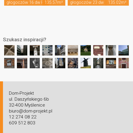
głogoczów 16 dw PC
135.57m²
głogoczów 23 dw
135.02m²
Szukasz inspiracji?
Dom-Projekt
ul. Daszyńskiego 6b
32-400 Myślenice
biuro@dom-projekt.pl
12 274 08 22
609 512 803