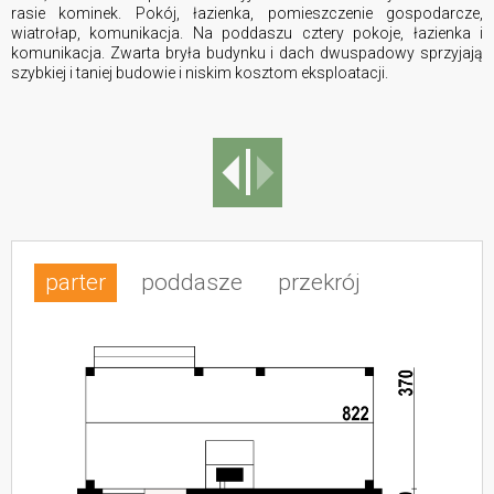
ra­sie ko­mi­nek. Pokój, łazienka, pomieszczenie gospodarcze,
wiatrołap, komunikacja. Na poddaszu cztery pokoje, łazienka i
komunikacja. Zwar­ta bryła bu­dyn­ku i dach dwu­spa­do­wy sprzy­ja­ją
szyb­kiej i ta­niej bu­do­wie i ni­skim kosz­tom eks­plo­ata­cji.
parter
poddasze
przekrój