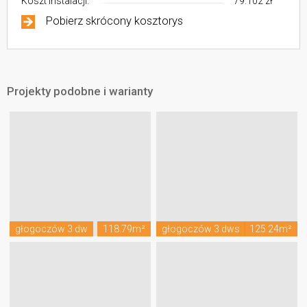
Koszt instalacji:
79.102 zł
Pobierz skrócony kosztorys
Projekty podobne i warianty
głogoczów 3 dw
118.79m²
głogoczów 3 dws
125.24m²