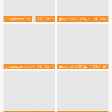
głogoczów 3m
119.39m²
głogoczów 13 dws
124.19m²
głogoczów 36 dw
119.99m²
głogoczów 33 dw
134.54m²