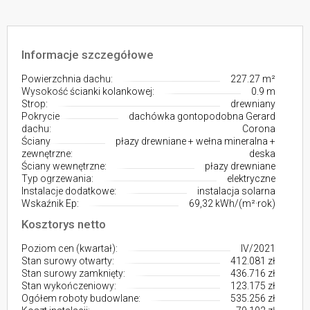
Informacje szczegółowe
Powierzchnia dachu:
227.27 m²
Wysokość ścianki kolankowej:
0.9 m
Strop:
drewniany
Pokrycie
dachówka gontopodobna Gerard
dachu:
Corona
Ściany
płazy drewniane + wełna mineralna +
zewnętrzne:
deska
Ściany wewnętrzne:
płazy drewniane
Typ ogrzewania:
elektryczne
Instalacje dodatkowe:
instalacja solarna
Wskaźnik Ep:
69,32 kWh/(m²·rok)
Kosztorys netto
Poziom cen (kwartał):
IV/2021
Stan surowy otwarty:
412.081 zł
Stan surowy zamknięty:
436.716 zł
Stan wykończeniowy:
123.175 zł
Ogółem roboty budowlane:
535.256 zł