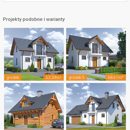
Projekty podobne i warianty
gródek
63.34m²
gródek 5
68.61m²