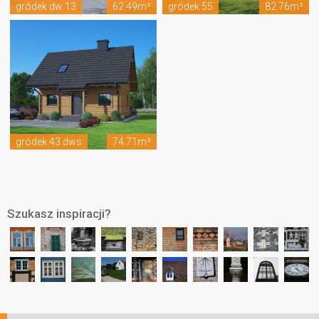
gródek dw 13
62.49m²
gródek 55
82.76m²
gródek 43 dws
74.71m²
Szukasz inspiracji?