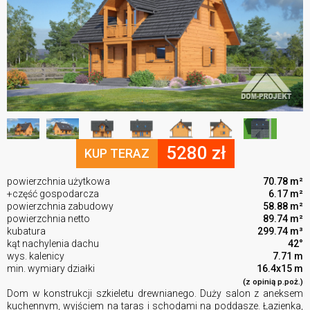
5280 zł
KUP TERAZ
powierzchnia użytkowa
70.78 m²
+część gospodarcza
6.17 m²
powierzchnia zabudowy
58.88 m²
powierzchnia netto
89.74 m²
kubatura
299.74 m³
kąt nachylenia dachu
42°
wys. kalenicy
7.71 m
min. wymiary działki
16.4x15 m
(z opinią p.poż.)
Dom w konstrukcji szkieletu drewnianego. Duży salon z aneksem
kuchennym, wyjściem na taras i schodami na poddasze. Łazienka,