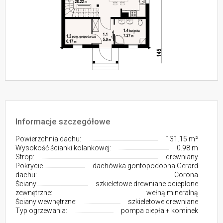
Informacje szczegółowe
Powierzchnia dachu:
131.15 m²
Wysokość ścianki kolankowej:
0.98 m
Strop:
drewniany
Pokrycie
dachówka gontopodobna Gerard
dachu:
Corona
Ściany
szkieletowe drewniane ocieplone
zewnętrzne:
wełną mineralną
Ściany wewnętrzne:
szkieletowe drewniane
Typ ogrzewania:
pompa ciepła + kominek