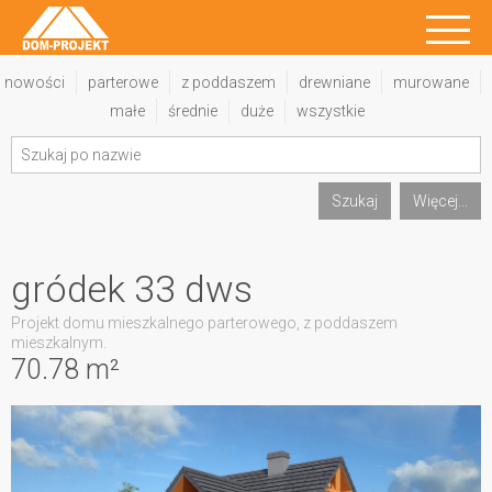
nowości
parterowe
z poddaszem
drewniane
murowane
małe
średnie
duże
wszystkie
Szukaj
Więcej...
gródek 33 dws
Projekt domu mieszkalnego parterowego, z poddaszem
mieszkalnym.
70.78 m²