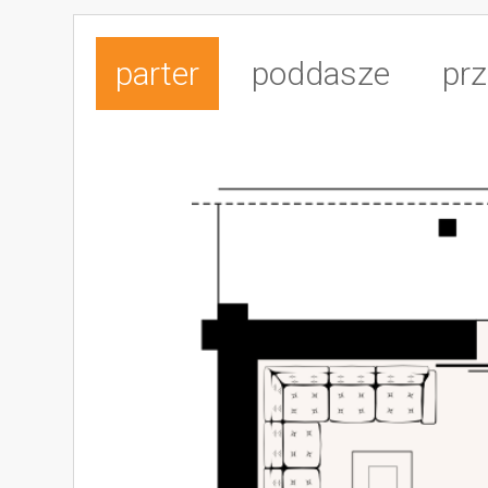
parter
poddasze
prz