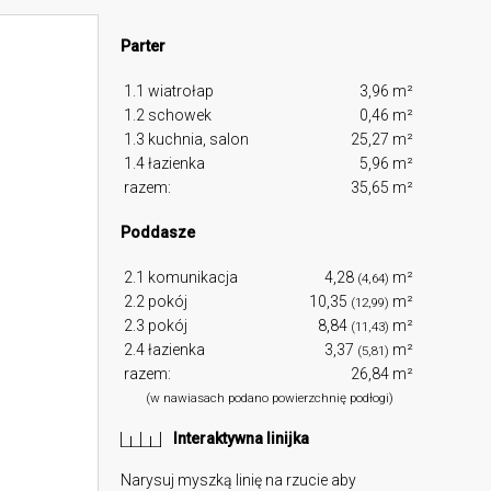
Parter
1.1 wiatrołap
3,96 m²
1.2 schowek
0,46 m²
1.3 kuchnia, salon
25,27 m²
1.4 łazienka
5,96 m²
razem:
35,65 m²
Poddasze
2.1 komunikacja
4,28
m²
(4,64)
2.2 pokój
10,35
m²
(12,99)
2.3 pokój
8,84
m²
(11,43)
2.4 łazienka
3,37
m²
(5,81)
razem:
26,84 m²
(w nawiasach podano powierzchnię podłogi)
Interaktywna linijka
Narysuj myszką linię na rzucie aby