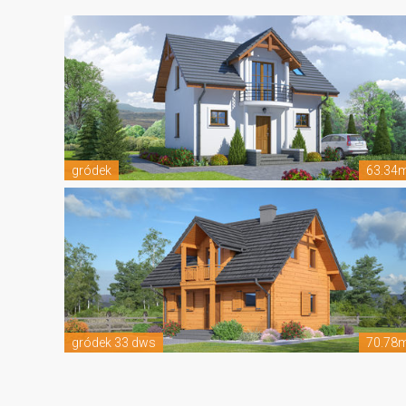
gródek
63.34
gródek 33 dws
70.78