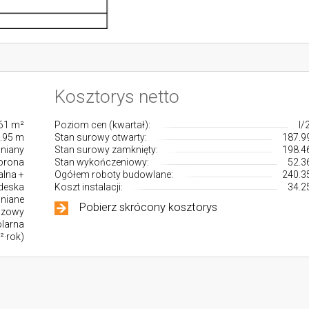
Kosztorys netto
61 m²
Poziom cen (kwartał):
I/
.95 m
Stan surowy otwarty:
187.99
niany
Stan surowy zamknięty:
198.46
orona
Stan wykończeniowy:
52.3
alna +
Ogółem roboty budowlane:
240.35
deska
Koszt instalacji:
34.2
wniane
Pobierz skrócony kosztorys
azowy
olarna
²·rok)