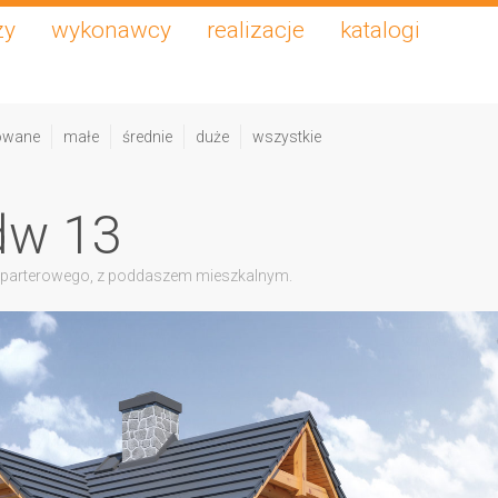
zy
wykonawcy
realizacje
katalogi
owane
małe
średnie
duże
wszystkie
dw 13
 parterowego, z poddaszem mieszkalnym.