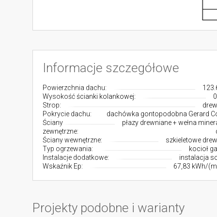
Informacje szczegółowe
Powierzchnia dachu:
123.
Wysokość ścianki kolankowej:
0
Strop:
drew
Pokrycie dachu:
dachówka gontopodobna Gerard C
Ściany
płazy drewniane + wełna miner
zewnętrzne:
Ściany wewnętrzne:
szkieletowe dre
Typ ogrzewania:
kocioł g
Instalacje dodatkowe:
instalacja s
Wskaźnik Ep:
67,83 kWh/(m
Projekty podobne i warianty