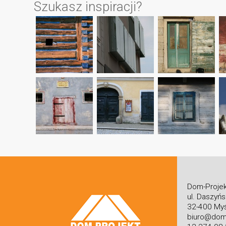
Szukasz inspiracji?
Dom-Projek
ul. Daszyń
32-400 Myś
biuro@dom-