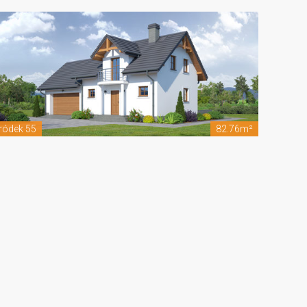
ródek 55
82.76m²