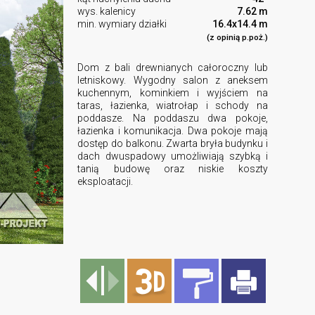
wys. kalenicy
7.62 m
min. wymiary działki
16.4x14.4 m
(z opinią p.poż.)
Dom z bali drewnianych całoroczny lub
letniskowy. Wygodny salon z aneksem
kuchennym, kominkiem i wyjściem na
taras, łazienka, wiatrołap i schody na
poddasze. Na poddaszu dwa pokoje,
łazienka i komunikacja. Dwa pokoje mają
dostęp do balkonu. Zwarta bryła budynku i
dach dwuspadowy umożliwiają szybką i
tanią budowę oraz niskie koszty
eksploatacji.