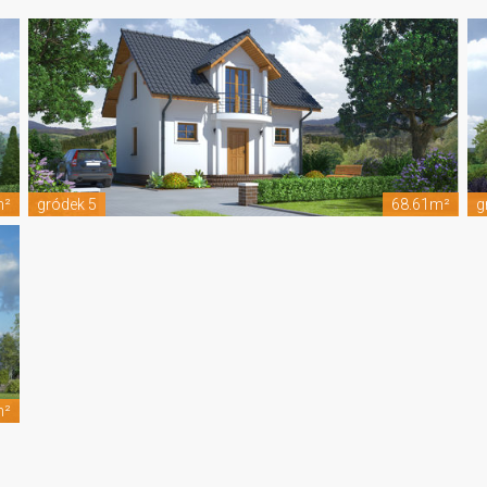
m²
gródek 5
68.61m²
g
m²