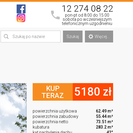
12 274 08 22
pon-pt od 8:00 do 15:00
sobota po wcześniejszym
telefonicznym uzgodnieniu
Szukaj
Więcej...
KUP
5180 zł
TERAZ
powierzchnia użytkowa
62.49 m²
powierzchnia zabudowy
55.44 m²
powierzchnia netto
73.51 m²
kubatura
283.2 m³
kąt nachylenia dachu
42°