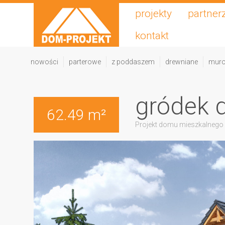
projekty
partner
kontakt
nowości
parterowe
z poddaszem
drewniane
mur
gródek 
62.49 m²
Projekt domu mieszkalnego