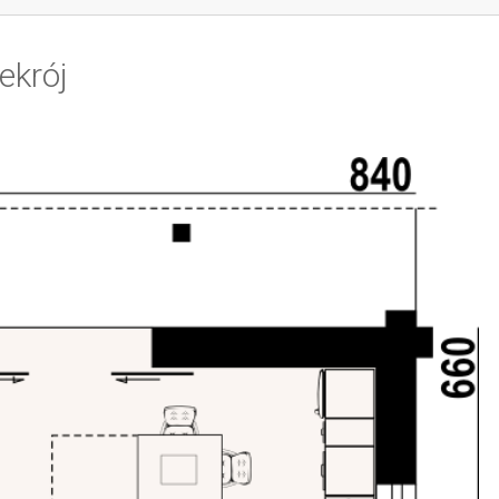
ekrój