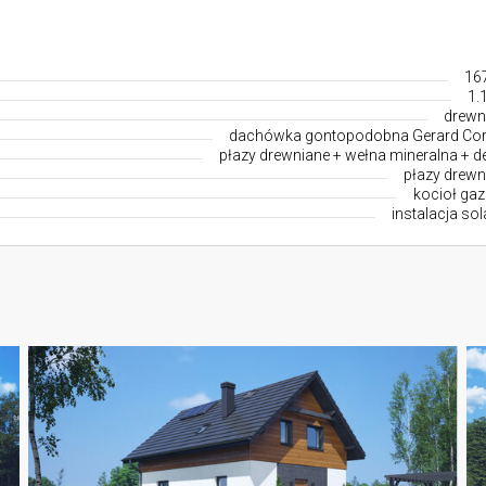
16
1.
drewn
dachówka gontopodobna Gerard Co
płazy drewniane + wełna mineralna + d
płazy drewn
kocioł ga
instalacja so