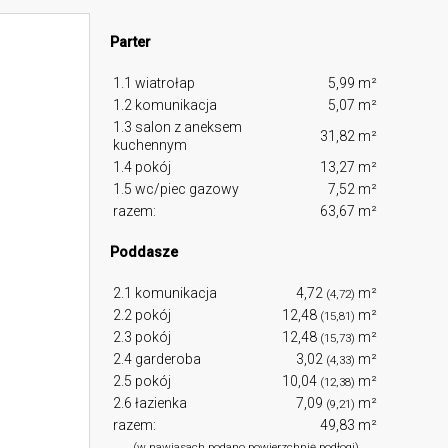
Parter
1.1 wiatrołap
5,99 m²
1.2 komunikacja
5,07 m²
1.3 salon z aneksem
31,82 m²
kuchennym
1.4 pokój
13,27 m²
1.5 wc/piec gazowy
7,52 m²
razem:
63,67 m²
Poddasze
2.1 komunikacja
4,72
m²
(4,72)
2.2 pokój
12,48
m²
(15,81)
2.3 pokój
12,48
m²
(15,73)
2.4 garderoba
3,02
m²
(4,33)
2.5 pokój
10,04
m²
(12,38)
2.6 łazienka
7,09
m²
(9,21)
razem:
49,83 m²
(w nawiasach podano powierzchnię podłogi)