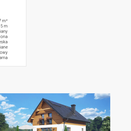
7 m²
15 m
iany
rona
eska
iane
zowy
larna