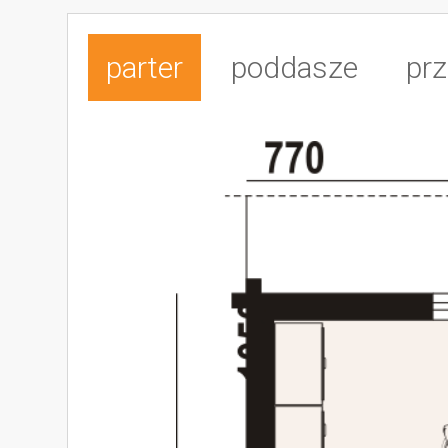
parter
poddasze
prz