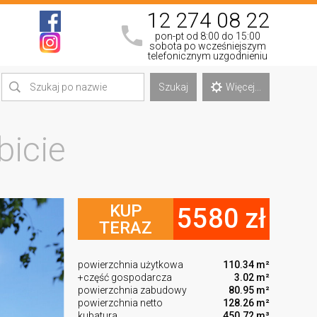
12 274 08 22
pon-pt od 8:00 do 15:00
sobota po wcześniejszym
telefonicznym uzgodnieniu
Szukaj
Więcej...
bicie
KUP
5580 zł
TERAZ
powierzchnia użytkowa
110.34 m²
+część gospodarcza
3.02 m²
powierzchnia zabudowy
80.95 m²
powierzchnia netto
128.26 m²
kubatura
450.72 m³