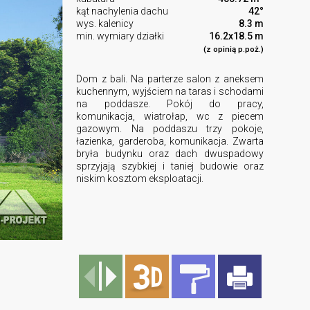
kąt nachylenia dachu
42°
wys. kalenicy
8.3 m
min. wymiary działki
16.2x18.5 m
(z opinią p.poż.)
Dom z bali. Na parterze salon z aneksem
kuchennym, wyjściem na taras i schodami
na poddasze. Pokój do pracy,
komunikacja, wiatrołap, wc z piecem
gazowym. Na poddaszu trzy pokoje,
łazienka, garderoba, komunikacja. Zwarta
bryła budynku oraz dach dwuspadowy
sprzyjają szybkiej i taniej budowie oraz
niskim kosztom eksploatacji.