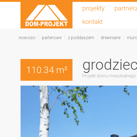
projekty
partner
kontakt
nowości
parterowe
z poddaszem
drewniane
mur
grodzie
110.34 m²
Projekt domu mieszkalnego