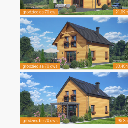
grodziec aa 70 dw
91.09
grodziec aa 70 dws
93.48
grodziec bb 70 dws
95.8