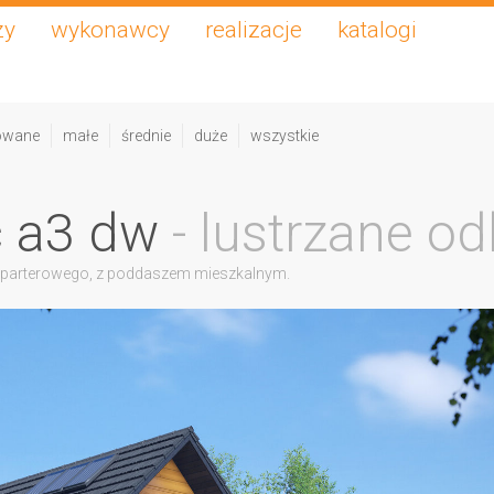
zy
wykonawcy
realizacje
katalogi
owane
małe
średnie
duże
wszystkie
c a3 dw
- lustrzane od
 parterowego, z poddaszem mieszkalnym.