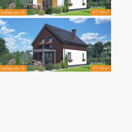
rodziec aa 70
91.16m²
rodziec bb 70
91.16m²