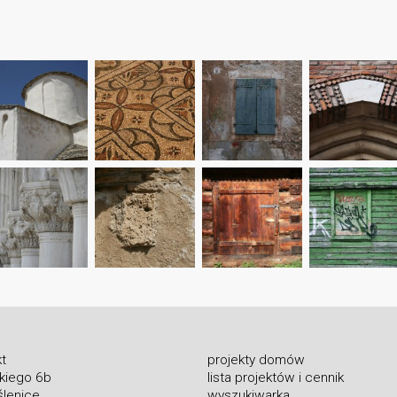
t
projekty domów
skiego 6b
lista projektów i cennik
lenice
wyszukiwarka