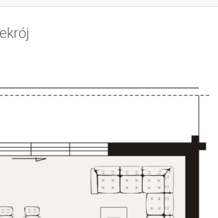
ekrój