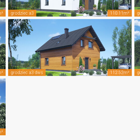
m²
grodziec a3
110.11m²
g
m²
grodziec a3 dws
112.52m²
g
m²