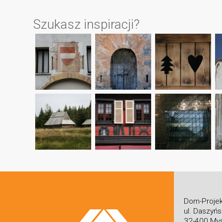
Szukasz inspiracji?
Dom-Projek
ul. Daszyń
32-400 Myś