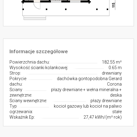
Informacje szczegółowe
Powierzchnia dachu:
182.55 m²
Wysokość ścianki kolankowej:
0.65 m
Strop:
drewniany
Pokrycie
dachówka gontopodobna Gerard
dachu:
Corona
Ściany
płazy drewniane + wełna mineralna +
zewnętrzne:
deska
Ściany wewnętrzne:
płazy drewniane
Typ
kocioł gazowy lub kocioł na paliwo
ogrzewania:
stałe
Wskaźnik Ep:
27,47 kWh/(m²·rok)