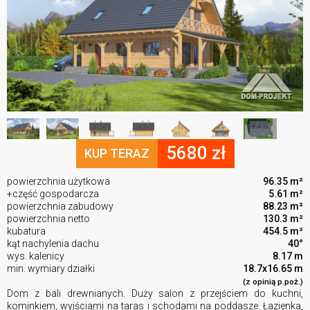
5680 zł
KUP TERAZ
powierzchnia użytkowa
96.35 m²
+część gospodarcza
5.61 m²
powierzchnia zabudowy
88.23 m²
powierzchnia netto
130.3 m²
kubatura
454.5 m³
kąt nachylenia dachu
40°
wys. kalenicy
8.17 m
min. wymiary działki
18.7x16.65 m
(z opinią p.poż.)
Dom z bali drewnianych. Duży salon z przejściem do kuchni,
kominkiem, wyjściami na taras i schodami na poddasze. Łazienka,