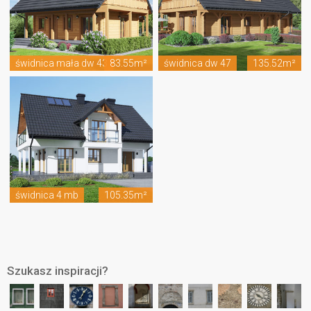
świdnica mała dw 43
83.55m²
świdnica dw 47
135.52m²
świdnica 4 mb
105.35m²
Szukasz inspiracji?