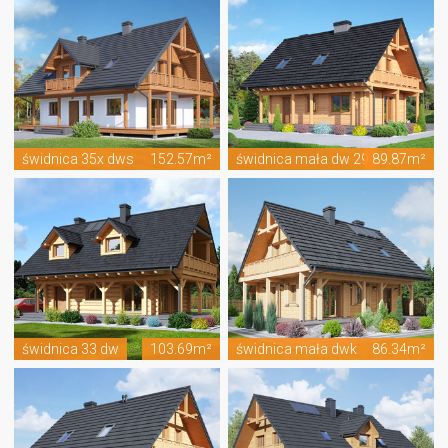
świdnica 35x dws
152.57m²
świdnica mała dw 29
89.87m²
świdnica 33 dw
103.69m²
świdnica mała dwk
86.34m²