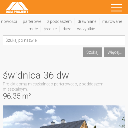
nowości
parterowe
z poddaszem
drewniane
murowane
małe
średnie
duże
wszystkie
Szukaj
Więcej...
świdnica 36 dw
Projekt domu mieszkalnego parterowego, z poddaszem
mieszkalnym.
96.35 m²