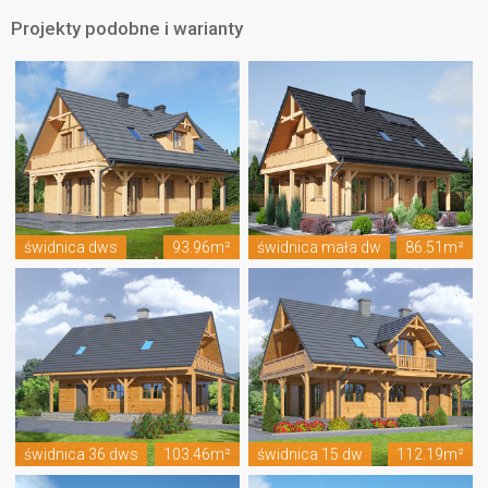
Projekty podobne i warianty
świdnica dws
93.96m²
świdnica mała dw
86.51m²
świdnica 36 dws
103.46m²
świdnica 15 dw
112.19m²