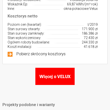
Wskaźnik Ep:
69,87 kWh/(m²·rok)
Inne:
okna połaciowe Velux
Kosztorys netto
Poziom cen (kwartał):
I/2019
Stan surowy otwarty:
171.900 zł
Stan surowy zamknięty:
186.386 zł
Stan wykończeniowy:
72.430 zł
Ogółem roboty budowlane:
244.330 zł
Koszt instalacji:
41.618 zł
Pobierz skrócony kosztorys
Projekty podobne i warianty