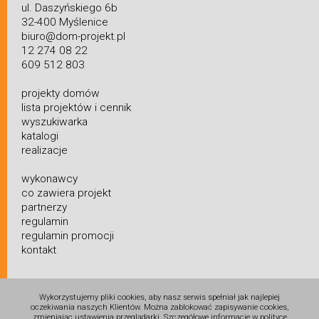
ul. Daszyńskiego 6b
32-400 Myślenice
biuro@dom-projekt.pl
12 274 08 22
609 512 803
projekty domów
lista projektów i cennik
wyszukiwarka
katalogi
realizacje
wykonawcy
co zawiera projekt
partnerzy
regulamin
regulamin promocji
kontakt
Wykorzystujemy pliki cookies, aby nasz serwis spełniał jak najlepiej
oczekiwania naszych Klientów. Można zablokować zapisywanie cookies,
zmieniając ustawienia przeglądarki. Szczegółowe informacje w polityce