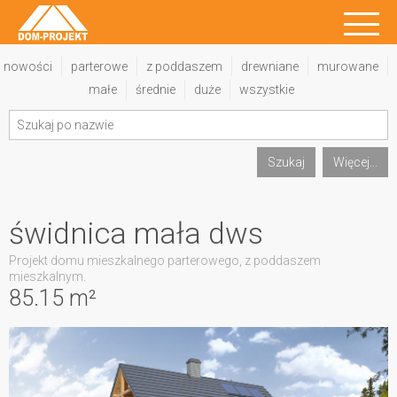
nowości
parterowe
z poddaszem
drewniane
murowane
małe
średnie
duże
wszystkie
Szukaj
Więcej...
świdnica mała dws
Projekt domu mieszkalnego parterowego, z poddaszem
mieszkalnym.
85.15 m²