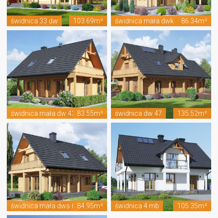
świdnica 33 dw
103.69m²
świdnica mała dwk
86.34m²
świdnica mała dw 43
83.55m²
świdnica dw 47
135.52m²
świdnica mała dws 6
84.95m²
świdnica 4 mb
105.35m²