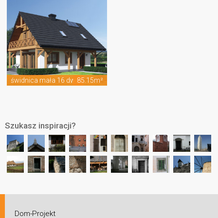
świdnica mała 16 dws
85.15m²
Szukasz inspiracji?
Dom-Projekt