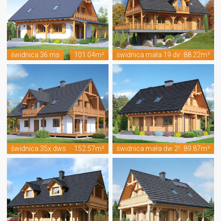
świdnica 36 ms
101.04m²
świdnica mała 19 dws
88.22m²
świdnica 35x dws
152.57m²
świdnica mała dw 29
89.87m²