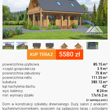
5580 zł
KUP TERAZ
powierzchnia użytkowa
85.15 m²
+część gospodarcza
3.9 m²
powierzchnia zabudowy
73.8 m²
powierzchnia netto
111.35 m²
kubatura
383.12 m³
kąt nachylenia dachu
42°
wys. kalenicy
8.24 m
min. wymiary działki
17x16.2 m
(z opinią p.poż.)
Dom w konstrukcji szkieletu drewnianego. Duży salon z aneksem
kuchennym,kominkiem, wyjściem na zadaszony taras i schodami