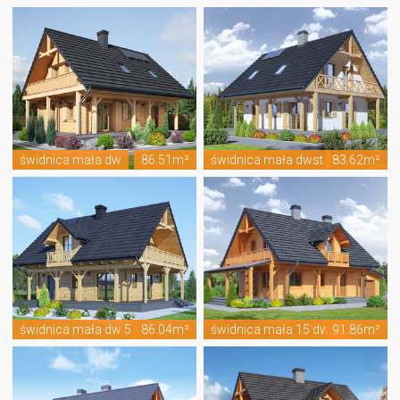
świdnica mała dw
86.51m²
świdnica mała dwst
83.62m²
świdnica mała dw 5
86.04m²
świdnica mała 15 dwsg
91.86m²